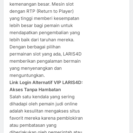
kemenangan besar. Mesin slot
dengan RTP (Return to Player)
yang tinggi memberi kesempatan
lebih besar bagi pemain untuk
mendapatkan pengembalian yang
lebih baik dari taruhan mereka.
Dengan berbagai pilihan
permainan slot yang ada, LARIS4D
memberikan pengalaman bermain
yang menyenangkan dan
menguntungkan.
Link Login Alternatif VIP LARIS4D:
Akses Tanpa Hambatan
Salah satu kendala yang sering
dihadapi oleh pemain judi online
adalah kesulitan mengakses situs
favorit mereka karena pemblokiran
atau pembatasan yang
diberlakukan oleh pemerintah atau