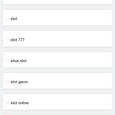
slot
slot 777
situs slot
slot gacor
slot online