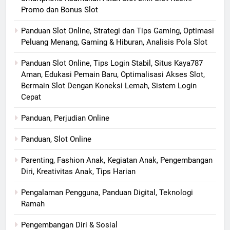
Promo dan Bonus Slot
Panduan Slot Online, Strategi dan Tips Gaming, Optimasi
Peluang Menang, Gaming & Hiburan, Analisis Pola Slot
Panduan Slot Online, Tips Login Stabil, Situs Kaya787
Aman, Edukasi Pemain Baru, Optimalisasi Akses Slot,
Bermain Slot Dengan Koneksi Lemah, Sistem Login
Cepat
Panduan, Perjudian Online
Panduan, Slot Online
Parenting, Fashion Anak, Kegiatan Anak, Pengembangan
Diri, Kreativitas Anak, Tips Harian
Pengalaman Pengguna, Panduan Digital, Teknologi
Ramah
Pengembangan Diri & Sosial