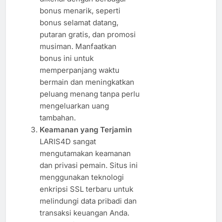
bonus menarik, seperti
bonus selamat datang,
putaran gratis, dan promosi
musiman. Manfaatkan
bonus ini untuk
memperpanjang waktu
bermain dan meningkatkan
peluang menang tanpa perlu
mengeluarkan uang
tambahan.
Keamanan yang Terjamin
LARIS4D sangat
mengutamakan keamanan
dan privasi pemain. Situs ini
menggunakan teknologi
enkripsi SSL terbaru untuk
melindungi data pribadi dan
transaksi keuangan Anda.