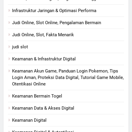
Infrastruktur Jaringan & Optimasi Performa
Judi Online, Slot Online, Pengalaman Bermain
Judi Online, Slot, Fakta Menarik
judi slot
Keamanan & Infrastruktur Digital
Keamanan Akun Game, Panduan Login Pokemon, Tips
Login Aman, Proteksi Data Digital, Tutorial Game Mobile,
Otentikasi Online
Keamanan Bermain Togel
Keamanan Data & Akses Digital
Keamanan Digital