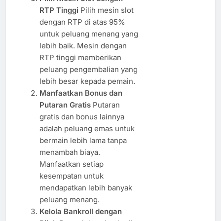
RTP Tinggi
Pilih mesin slot
dengan RTP di atas 95%
untuk peluang menang yang
lebih baik. Mesin dengan
RTP tinggi memberikan
peluang pengembalian yang
lebih besar kepada pemain.
Manfaatkan Bonus dan
Putaran Gratis
Putaran
gratis dan bonus lainnya
adalah peluang emas untuk
bermain lebih lama tanpa
menambah biaya.
Manfaatkan setiap
kesempatan untuk
mendapatkan lebih banyak
peluang menang.
Kelola Bankroll dengan