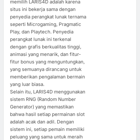
memilih LARIS4D adalah karena
situs ini bekerja sama dengan
penyedia perangkat lunak ternama
seperti Microgaming, Pragmatic
Play, dan Playtech. Penyedia
perangkat lunak ini terkenal
dengan grafis berkualitas tinggi,
animasi yang menarik, dan fitur-
fitur bonus yang menguntungkan,
yang semuanya dirancang untuk
memberikan pengalaman bermain
yang luar biasa.
Selain itu, LARIS4D menggunakan
sistem RNG (Random Number
Generator) yang memastikan
bahwa hasil setiap permainan slot
adalah acak dan adil. Dengan
sistem ini, setiap pemain memiliki
peluang yang sama untuk meraih