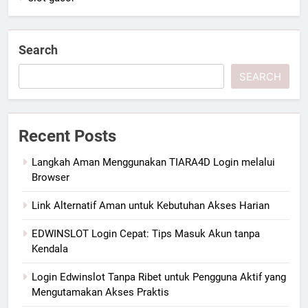
Search
SEARCH
Recent Posts
Langkah Aman Menggunakan TIARA4D Login melalui
Browser
Link Alternatif Aman untuk Kebutuhan Akses Harian
EDWINSLOT Login Cepat: Tips Masuk Akun tanpa
Kendala
Login Edwinslot Tanpa Ribet untuk Pengguna Aktif yang
Mengutamakan Akses Praktis