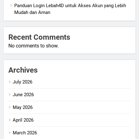
Panduan Login Lebah4D untuk Akses Akun yang Lebih
Mudah dan Aman
Recent Comments
No comments to show.
Archives
July 2026
June 2026
May 2026
April 2026
March 2026