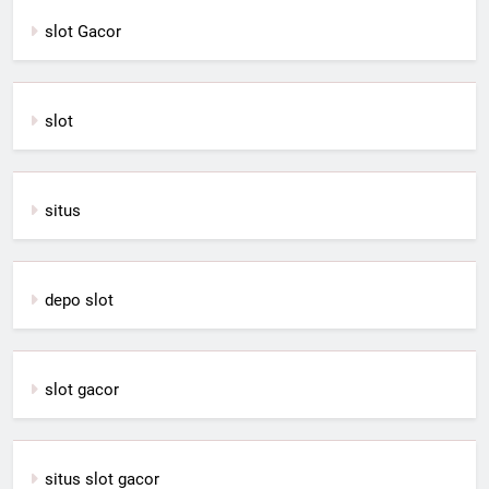
slot Gacor
slot
situs
depo slot
slot gacor
situs slot gacor