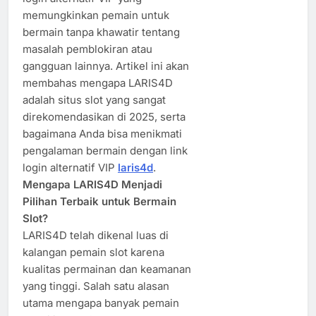
memungkinkan pemain untuk
bermain tanpa khawatir tentang
masalah pemblokiran atau
gangguan lainnya. Artikel ini akan
membahas mengapa LARIS4D
adalah situs slot yang sangat
direkomendasikan di 2025, serta
bagaimana Anda bisa menikmati
pengalaman bermain dengan link
login alternatif VIP
laris4d
.
Mengapa LARIS4D Menjadi
Pilihan Terbaik untuk Bermain
Slot?
LARIS4D telah dikenal luas di
kalangan pemain slot karena
kualitas permainan dan keamanan
yang tinggi. Salah satu alasan
utama mengapa banyak pemain