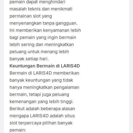
pemain dapat menghindari
masalah teknis dan menikmati
permainan slot yang
menyenangkan tanpa gangguan.
Ini memberikan kenyamanan lebih
bagi pemain yang ingin bermain
lebih sering dan meningkatkan
peluang untuk menang lebih
banyak setiap hari.
Keuntungan Bermain di LARIS4D
Bermain di LARIS4D memberikan
banyak keuntungan yang tidak
hanya meningkatkan pengalaman
bermain, tetapi juga peluang
kemenangan yang lebih tinggi.
Berikut adalah beberapa alasan
mengapa LARIS4D adalah situs
slot terpercaya pilihan banyak
pemain: