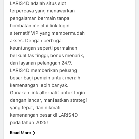
LARIS4D adalah situs slot
terpercaya yang menawarkan
pengalaman bermain tanpa
hambatan melalui link login
alternatif VIP yang mempermudah
akses. Dengan berbagai
keuntungan seperti permainan
berkualitas tinggi, bonus menarik,
dan layanan pelanggan 24/7,
LARIS4D memberikan peluang
besar bagi pemain untuk meraih
kemenangan lebih banyak.
Gunakan link alternatif untuk login
dengan lancar, manfaatkan strategi
yang tepat, dan nikmati
kemenangan besar di LARIS4D
pada tahun 2025!
Read More