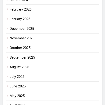
February 2026
January 2026
December 2025
November 2025
October 2025
September 2025
August 2025
July 2025
June 2025
May 2025