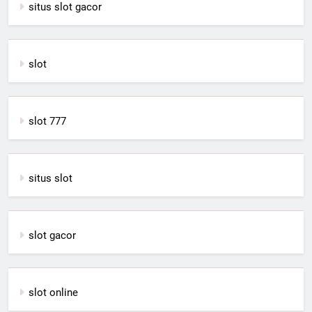
situs slot gacor
slot
slot 777
situs slot
slot gacor
slot online