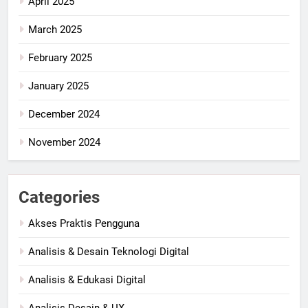
April 2025
March 2025
February 2025
January 2025
December 2024
November 2024
Categories
Akses Praktis Pengguna
Analisis & Desain Teknologi Digital
Analisis & Edukasi Digital