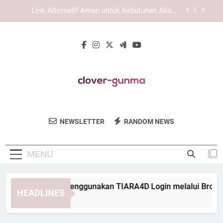
Skip
EDWINSLOT Login Cepat: Tips Masuk Akun tanpa
to
Kendala
content
Login Edwinslot Tanpa Ribet untuk Pengguna
Aktif yang Mengutamakan Akses Praktis
Langkah Aman Menggunakan TIARA4D Login
melalui Browser
Link Alternatif Aman untuk Kebutuhan Akses
Harian
EDWINSLOT Login Cepat: Tips Masuk Akun tanpa
Kendala
Clover Gunma
Dapatkan Produk Alami Yang Mendukung
Login Edwinslot Tanpa Ribet untuk Pengguna
NEWSLETTER
RANDOM NEWS
Aktif yang Mengutamakan Akses Praktis
Keberlanjutan Lingkungan Dari Clover
Gunma.
MENU
angkah Aman Menggunakan TIARA4D Login melalui Browser
HEADLINES
Month Ago