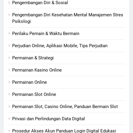
Pengembangan Diri & Sosial
Pengembangan Diri Kesehatan Mental Manajemen Stres
Psikologi
Perilaku Pemain & Waktu Bermain
Perjudian Online, Aplikasi Mobile, Tips Perjudian
Permainan & Strategi
Permainan Kasino Online
Permainan Online
Permainan Slot Online
Permainan Slot, Casino Online, Panduan Bermain Slot
Privasi dan Perlindungan Data Digital
Prosedur Akses Akun Panduan Login Digital Edukasi