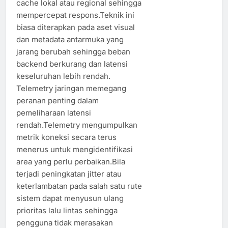
cache lokal atau regional sehingga
mempercepat respons.Teknik ini
biasa diterapkan pada aset visual
dan metadata antarmuka yang
jarang berubah sehingga beban
backend berkurang dan latensi
keseluruhan lebih rendah.
Telemetry jaringan memegang
peranan penting dalam
pemeliharaan latensi
rendah.Telemetry mengumpulkan
metrik koneksi secara terus
menerus untuk mengidentifikasi
area yang perlu perbaikan.Bila
terjadi peningkatan jitter atau
keterlambatan pada salah satu rute
sistem dapat menyusun ulang
prioritas lalu lintas sehingga
pengguna tidak merasakan