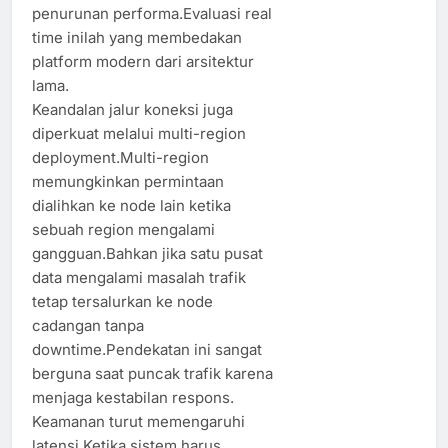
penurunan performa.Evaluasi real
time inilah yang membedakan
platform modern dari arsitektur
lama.
Keandalan jalur koneksi juga
diperkuat melalui multi-region
deployment.Multi-region
memungkinkan permintaan
dialihkan ke node lain ketika
sebuah region mengalami
gangguan.Bahkan jika satu pusat
data mengalami masalah trafik
tetap tersalurkan ke node
cadangan tanpa
downtime.Pendekatan ini sangat
berguna saat puncak trafik karena
menjaga kestabilan respons.
Keamanan turut memengaruhi
latensi.Ketika sistem harus