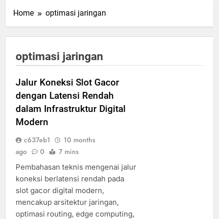
Home
optimasi jaringan
optimasi jaringan
Jalur Koneksi Slot Gacor
dengan Latensi Rendah
dalam Infrastruktur Digital
Modern
c637eb1
10 months
ago
0
7 mins
Pembahasan teknis mengenai jalur
koneksi berlatensi rendah pada
slot gacor digital modern,
mencakup arsitektur jaringan,
optimasi routing, edge computing,