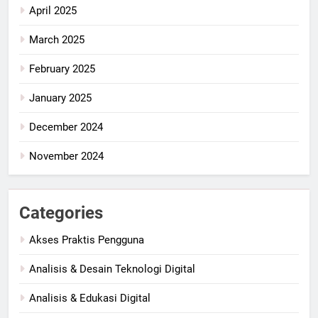
April 2025
March 2025
February 2025
January 2025
December 2024
November 2024
Categories
Akses Praktis Pengguna
Analisis & Desain Teknologi Digital
Analisis & Edukasi Digital