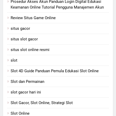
Prosedur Akses Akun Panduan Login Digital Edukasi
Keamanan Online Tutorial Pengguna Manajemen Akun
Review Situs Game Online
situs gacor
situs slot gacor
situs slot online resmi
slot
Slot 4D Guide Panduan Pemula Edukasi Slot Online
Slot dan Permainan
slot gacor hari ini
Slot Gacor, Slot Online, Strategi Slot
Slot Online