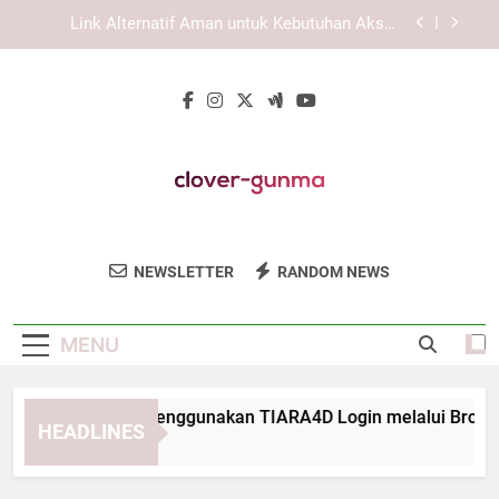
Skip
EDWINSLOT Login Cepat: Tips Masuk Akun tanpa
to
Kendala
content
Login Edwinslot Tanpa Ribet untuk Pengguna
Aktif yang Mengutamakan Akses Praktis
Langkah Aman Menggunakan TIARA4D Login
melalui Browser
Link Alternatif Aman untuk Kebutuhan Akses
Harian
EDWINSLOT Login Cepat: Tips Masuk Akun tanpa
Kendala
Clover Gunma
Dapatkan Produk Alami Yang Mendukung
Login Edwinslot Tanpa Ribet untuk Pengguna
NEWSLETTER
RANDOM NEWS
Aktif yang Mengutamakan Akses Praktis
Keberlanjutan Lingkungan Dari Clover
Gunma.
MENU
ngkah Aman Menggunakan TIARA4D Login melalui Browser
HEADLINES
Weeks Ago