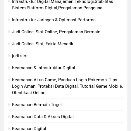
Infrastruktur Digital,Manajemen Teknologi,Stabilitas
Sistem,Platform Digital,Pengalaman Pengguna
Infrastruktur Jaringan & Optimasi Performa
Judi Online, Slot Online, Pengalaman Bermain
Judi Online, Slot, Fakta Menarik
judi slot
Keamanan & Infrastruktur Digital
Keamanan Akun Game, Panduan Login Pokemon, Tips
Login Aman, Proteksi Data Digital, Tutorial Game Mobile,
Otentikasi Online
Keamanan Bermain Togel
Keamanan Data & Akses Digital
Keamanan Digital