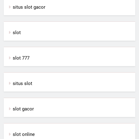
situs slot gacor
slot
slot 777
situs slot
slot gacor
slot online