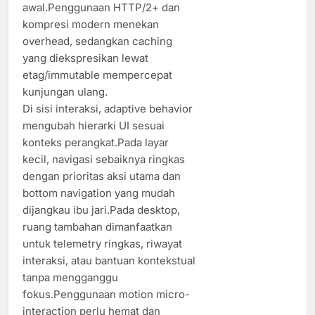
awal.Penggunaan HTTP/2+ dan
kompresi modern menekan
overhead, sedangkan caching
yang diekspresikan lewat
etag/immutable mempercepat
kunjungan ulang.
Di sisi interaksi, adaptive behavior
mengubah hierarki UI sesuai
konteks perangkat.Pada layar
kecil, navigasi sebaiknya ringkas
dengan prioritas aksi utama dan
bottom navigation yang mudah
dijangkau ibu jari.Pada desktop,
ruang tambahan dimanfaatkan
untuk telemetry ringkas, riwayat
interaksi, atau bantuan kontekstual
tanpa mengganggu
fokus.Penggunaan motion micro-
interaction perlu hemat dan