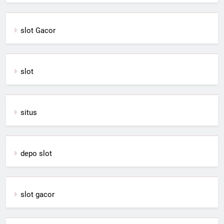
slot Gacor
slot
situs
depo slot
slot gacor