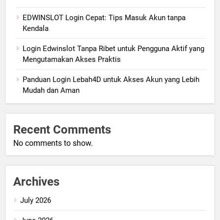
EDWINSLOT Login Cepat: Tips Masuk Akun tanpa
Kendala
Login Edwinslot Tanpa Ribet untuk Pengguna Aktif yang
Mengutamakan Akses Praktis
Panduan Login Lebah4D untuk Akses Akun yang Lebih
Mudah dan Aman
Recent Comments
No comments to show.
Archives
July 2026