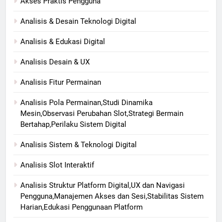
Akses Praktis Pengguna
Analisis & Desain Teknologi Digital
Analisis & Edukasi Digital
Analisis Desain & UX
Analisis Fitur Permainan
Analisis Pola Permainan,Studi Dinamika
Mesin,Observasi Perubahan Slot,Strategi Bermain
Bertahap,Perilaku Sistem Digital
Analisis Sistem & Teknologi Digital
Analisis Slot Interaktif
Analisis Struktur Platform Digital,UX dan Navigasi
Pengguna,Manajemen Akses dan Sesi,Stabilitas Sistem
Harian,Edukasi Penggunaan Platform