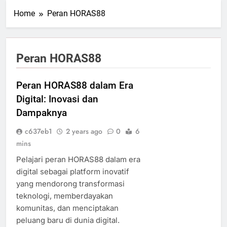
Home
Peran HORAS88
Peran HORAS88
Peran HORAS88 dalam Era
Digital: Inovasi dan
Dampaknya
c637eb1
2 years ago
0
6
mins
Pelajari peran HORAS88 dalam era
digital sebagai platform inovatif
yang mendorong transformasi
teknologi, memberdayakan
komunitas, dan menciptakan
peluang baru di dunia digital.