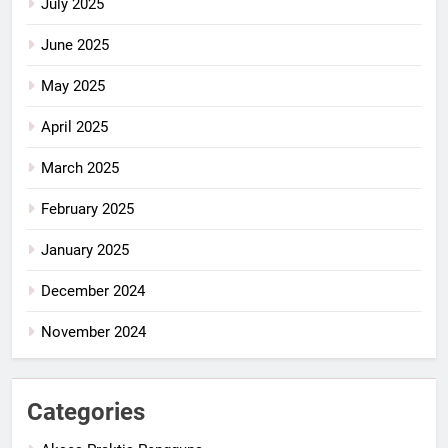
July 2025
June 2025
May 2025
April 2025
March 2025
February 2025
January 2025
December 2024
November 2024
Categories