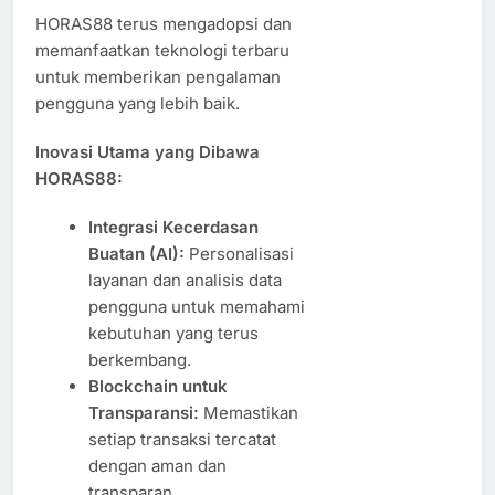
HORAS88 terus mengadopsi dan
memanfaatkan teknologi terbaru
untuk memberikan pengalaman
pengguna yang lebih baik.
Inovasi Utama yang Dibawa
HORAS88:
Integrasi Kecerdasan
Buatan (AI):
Personalisasi
layanan dan analisis data
pengguna untuk memahami
kebutuhan yang terus
berkembang.
Blockchain untuk
Transparansi:
Memastikan
setiap transaksi tercatat
dengan aman dan
transparan.