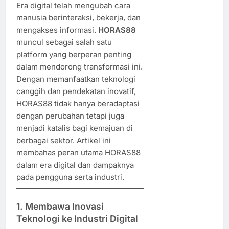
Era digital telah mengubah cara
manusia berinteraksi, bekerja, dan
mengakses informasi.
HORAS88
muncul sebagai salah satu
platform yang berperan penting
dalam mendorong transformasi ini.
Dengan memanfaatkan teknologi
canggih dan pendekatan inovatif,
HORAS88 tidak hanya beradaptasi
dengan perubahan tetapi juga
menjadi katalis bagi kemajuan di
berbagai sektor. Artikel ini
membahas peran utama HORAS88
dalam era digital dan dampaknya
pada pengguna serta industri.
1. Membawa Inovasi
Teknologi ke Industri Digital