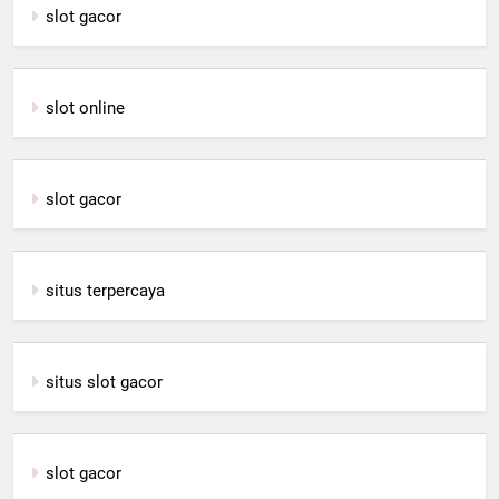
slot gacor
slot online
slot gacor
situs terpercaya
situs slot gacor
slot gacor