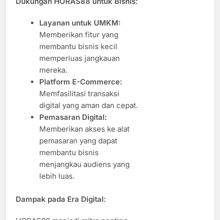
Dukungan HORAS88 untuk Bisnis:
Layanan untuk UMKM:
Memberikan fitur yang
membantu bisnis kecil
memperluas jangkauan
mereka.
Platform E-Commerce:
Memfasilitasi transaksi
digital yang aman dan cepat.
Pemasaran Digital:
Memberikan akses ke alat
pemasaran yang dapat
membantu bisnis
menjangkau audiens yang
lebih luas.
Dampak pada Era Digital: