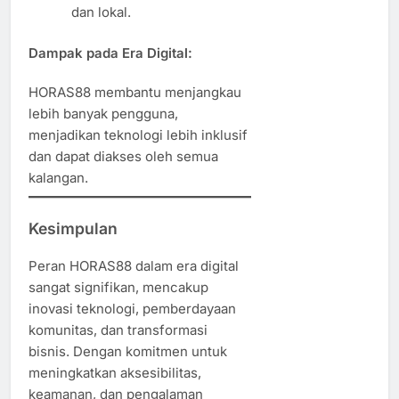
dan lokal.
Dampak pada Era Digital:
HORAS88 membantu menjangkau
lebih banyak pengguna,
menjadikan teknologi lebih inklusif
dan dapat diakses oleh semua
kalangan.
Kesimpulan
Peran HORAS88 dalam era digital
sangat signifikan, mencakup
inovasi teknologi, pemberdayaan
komunitas, dan transformasi
bisnis. Dengan komitmen untuk
meningkatkan aksesibilitas,
keamanan, dan pengalaman