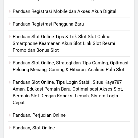
Panduan Registrasi Mobile dan Akses Akun Digital
Panduan Registrasi Pengguna Baru
Panduan Slot Online Tips & Trik Slot Slot Online
Smartphone Keamanan Akun Slot Link Slot Resmi
Promo dan Bonus Slot
Panduan Slot Online, Strategi dan Tips Gaming, Optimasi
Peluang Menang, Gaming & Hiburan, Analisis Pola Slot
Panduan Slot Online, Tips Login Stabil, Situs Kaya787
Aman, Edukasi Pemain Baru, Optimalisasi Akses Slot,
Bermain Slot Dengan Koneksi Lemah, Sistem Login
Cepat
Panduan, Perjudian Online
Panduan, Slot Online