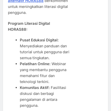
alternatif HORAS88
berkomitmen
untuk meningkatkan literasi digital
pengguna.
Program Literasi Digital
HORAS88:
Pusat Edukasi Digital:
Menyediakan panduan dan
tutorial untuk pengguna dari
semua tingkatan.
Pelatihan Online:
Webinar
yang membantu pengguna
memahami fitur dan
teknologi terkini.
Komunitas Aktif:
Fasilitasi
diskusi dan berbagi
pengalaman di antara
pengguna.