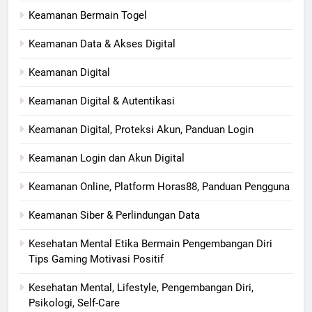
Keamanan Bermain Togel
Keamanan Data & Akses Digital
Keamanan Digital
Keamanan Digital & Autentikasi
Keamanan Digital, Proteksi Akun, Panduan Login
Keamanan Login dan Akun Digital
Keamanan Online, Platform Horas88, Panduan Pengguna
Keamanan Siber & Perlindungan Data
Kesehatan Mental Etika Bermain Pengembangan Diri
Tips Gaming Motivasi Positif
Kesehatan Mental, Lifestyle, Pengembangan Diri,
Psikologi, Self-Care