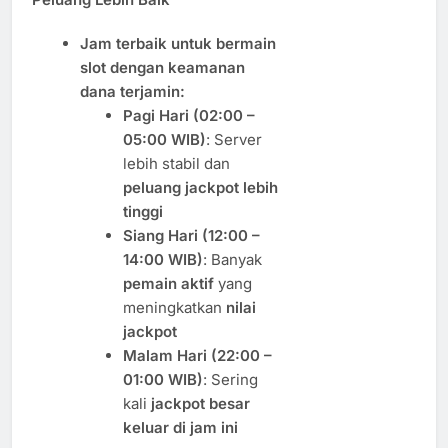
Jam terbaik untuk bermain
slot dengan keamanan
dana terjamin:
Pagi Hari (02:00 –
05:00 WIB)
: Server
lebih stabil dan
peluang jackpot lebih
tinggi
Siang Hari (12:00 –
14:00 WIB)
: Banyak
pemain aktif
yang
meningkatkan
nilai
jackpot
Malam Hari (22:00 –
01:00 WIB)
: Sering
kali
jackpot besar
keluar di jam ini