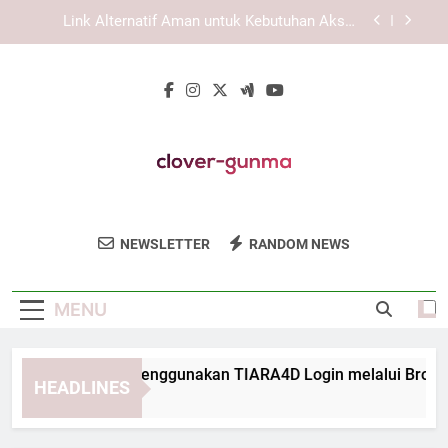
Skip
EDWINSLOT Login Cepat: Tips Masuk Akun tanpa
to
Kendala
content
Login Edwinslot Tanpa Ribet untuk Pengguna
Aktif yang Mengutamakan Akses Praktis
Langkah Aman Menggunakan TIARA4D Login
melalui Browser
Link Alternatif Aman untuk Kebutuhan Akses
Harian
EDWINSLOT Login Cepat: Tips Masuk Akun tanpa
Kendala
Clover Gunma
Dapatkan Produk Alami Yang Mendukung
Login Edwinslot Tanpa Ribet untuk Pengguna
NEWSLETTER
RANDOM NEWS
Aktif yang Mengutamakan Akses Praktis
Keberlanjutan Lingkungan Dari Clover
Gunma.
MENU
angkah Aman Menggunakan TIARA4D Login melalui Browser
HEADLINES
Weeks Ago