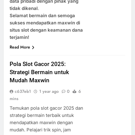
data pribadi dengan pihak yang
tidak dikenal
.
Selamat bermain dan semoga
sukses mendapatkan maxwin di
situs slot dengan keamanan dana
terjamin!
Read More
Pola Slot Gacor 2025:
Strategi Bermain untuk
Mudah Maxwin
c637eb1
1 year ago
0
6
mins
Temukan pola slot gacor 2025 dan
strategi bermain terbaik untuk
mendapatkan maxwin dengan
mudah. Pelajari trik spin, jam