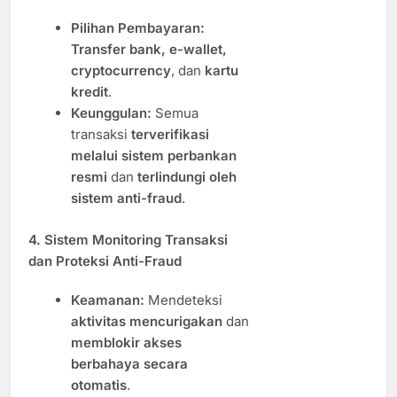
Pilihan Pembayaran:
Transfer bank, e-wallet,
cryptocurrency
, dan
kartu
kredit
.
Keunggulan:
Semua
transaksi
terverifikasi
melalui sistem perbankan
resmi
dan
terlindungi oleh
sistem anti-fraud
.
4. Sistem Monitoring Transaksi
dan Proteksi Anti-Fraud
Keamanan:
Mendeteksi
aktivitas mencurigakan
dan
memblokir akses
berbahaya secara
otomatis
.