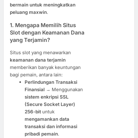
bermain untuk meningkatkan
peluang maxwin
.
1. Mengapa Memilih Situs
Slot dengan Keamanan Dana
yang Terjamin?
Situs slot yang menawarkan
keamanan dana terjamin
memberikan banyak keuntungan
bagi pemain, antara lain:
Perlindungan Transaksi
Finansial
→ Menggunakan
sistem enkripsi SSL
(Secure Socket Layer)
256-bit
untuk
mengamankan data
transaksi dan informasi
pribadi pemain
.