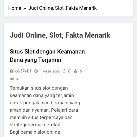
Home
Judi Online, Slot, Fakta Menarik
Judi Online, Slot, Fakta Menarik
Situs Slot dengan Keamanan
Dana yang Terjamin
c637eb1
1 year ago
0
6
mins
Temukan situs slot dengan
keamanan dana yang terjamin
untuk pengalaman bermain yang
aman dan nyaman. Pelajari cara
memilih situs terpercaya dan
strategi bermain efektif.
Bagi pemain slot online,