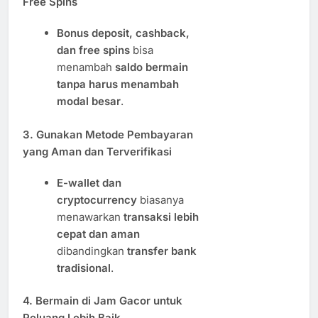
Free Spins
Bonus deposit, cashback,
dan free spins
bisa
menambah
saldo bermain
tanpa harus menambah
modal besar
.
3. Gunakan Metode Pembayaran
yang Aman dan Terverifikasi
E-wallet dan
cryptocurrency
biasanya
menawarkan
transaksi lebih
cepat dan aman
dibandingkan
transfer bank
tradisional
.
4. Bermain di Jam Gacor untuk
Peluang Lebih Baik