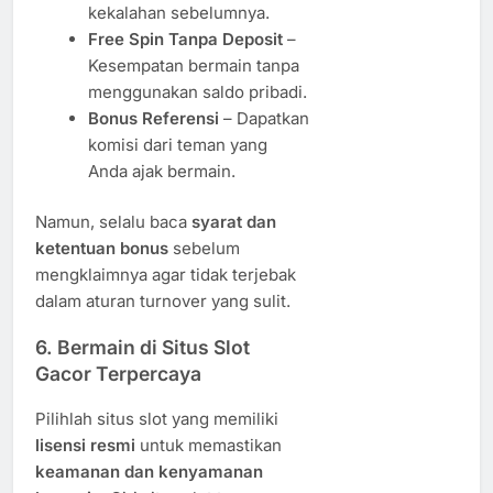
kekalahan sebelumnya.
Free Spin Tanpa Deposit
–
Kesempatan bermain tanpa
menggunakan saldo pribadi.
Bonus Referensi
– Dapatkan
komisi dari teman yang
Anda ajak bermain.
Namun, selalu baca
syarat dan
ketentuan bonus
sebelum
mengklaimnya agar tidak terjebak
dalam aturan turnover yang sulit.
6. Bermain di Situs Slot
Gacor Terpercaya
Pilihlah situs slot yang memiliki
lisensi resmi
untuk memastikan
keamanan dan kenyamanan