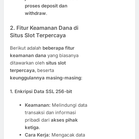
proses deposit dan
withdraw
.
2. Fitur Keamanan Dana di
Situs Slot Terpercaya
Berikut adalah
beberapa fitur
keamanan dana
yang biasanya
ditawarkan oleh
situs slot
terpercaya
, beserta
keunggulannya masing-masing
:
1. Enkripsi Data SSL 256-bit
Keamanan:
Melindungi data
transaksi dan informasi
pribadi dari
akses pihak
ketiga
.
Cara Kerja:
Mengacak data