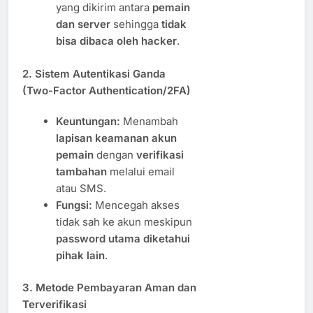
yang dikirim antara
pemain
dan server
sehingga
tidak
bisa dibaca oleh hacker
.
2. Sistem Autentikasi Ganda
(Two-Factor Authentication/2FA)
Keuntungan:
Menambah
lapisan keamanan akun
pemain
dengan
verifikasi
tambahan
melalui email
atau SMS.
Fungsi:
Mencegah akses
tidak sah ke akun meskipun
password utama diketahui
pihak lain
.
3. Metode Pembayaran Aman dan
Terverifikasi