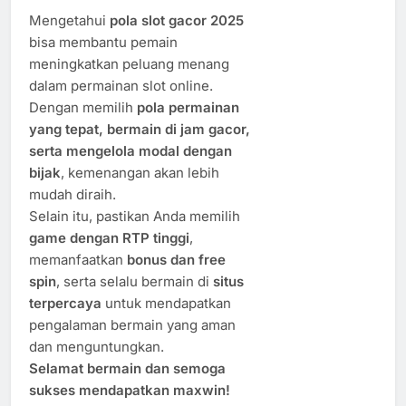
Mengetahui
pola slot gacor 2025
bisa membantu pemain
meningkatkan peluang menang
dalam permainan slot online.
Dengan memilih
pola permainan
yang tepat, bermain di jam gacor,
serta mengelola modal dengan
bijak
, kemenangan akan lebih
mudah diraih.
Selain itu, pastikan Anda memilih
game dengan RTP tinggi
,
memanfaatkan
bonus dan free
spin
, serta selalu bermain di
situs
terpercaya
untuk mendapatkan
pengalaman bermain yang aman
dan menguntungkan.
Selamat bermain dan semoga
sukses mendapatkan maxwin!