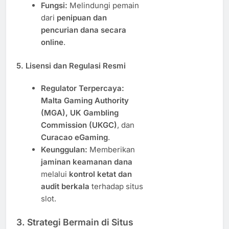
Fungsi:
Melindungi pemain
dari
penipuan dan
pencurian dana secara
online
.
5. Lisensi dan Regulasi Resmi
Regulator Terpercaya:
Malta Gaming Authority
(MGA), UK Gambling
Commission (UKGC)
, dan
Curacao eGaming
.
Keunggulan:
Memberikan
jaminan keamanan dana
melalui
kontrol ketat dan
audit berkala
terhadap situs
slot.
3. Strategi Bermain di Situs