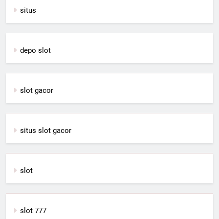
situs
depo slot
slot gacor
situs slot gacor
slot
slot 777