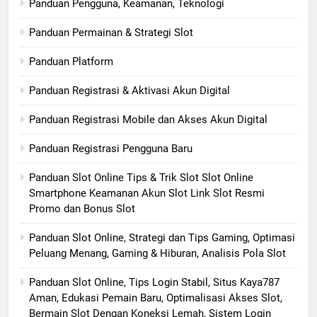
Panduan Pengguna, Keamanan, Teknologi
Panduan Permainan & Strategi Slot
Panduan Platform
Panduan Registrasi & Aktivasi Akun Digital
Panduan Registrasi Mobile dan Akses Akun Digital
Panduan Registrasi Pengguna Baru
Panduan Slot Online Tips & Trik Slot Slot Online
Smartphone Keamanan Akun Slot Link Slot Resmi
Promo dan Bonus Slot
Panduan Slot Online, Strategi dan Tips Gaming, Optimasi
Peluang Menang, Gaming & Hiburan, Analisis Pola Slot
Panduan Slot Online, Tips Login Stabil, Situs Kaya787
Aman, Edukasi Pemain Baru, Optimalisasi Akses Slot,
Bermain Slot Dengan Koneksi Lemah, Sistem Login