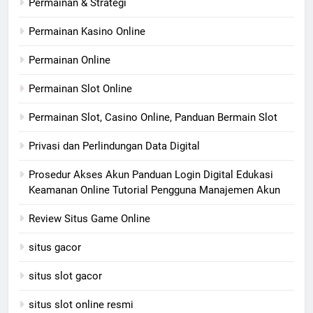
Permainan & Strategi
Permainan Kasino Online
Permainan Online
Permainan Slot Online
Permainan Slot, Casino Online, Panduan Bermain Slot
Privasi dan Perlindungan Data Digital
Prosedur Akses Akun Panduan Login Digital Edukasi
Keamanan Online Tutorial Pengguna Manajemen Akun
Review Situs Game Online
situs gacor
situs slot gacor
situs slot online resmi