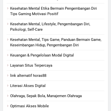
Kesehatan Mental Etika Bermain Pengembangan Diri
Tips Gaming Motivasi Positif
Kesehatan Mental, Lifestyle, Pengembangan Diri,
Psikologi, Self-Care
Kesehatan Mental, Tips Game, Panduan Bermain Game,
Keseimbangan Hidup, Pengembangan Diri
Keuangan & Pengelolaan Modal Digital
Layanan Situs Terpercaya
link alternatif horas88
Literasi Akses Digital
Olahraga, Sepak Bola, Manajemen Olahraga
Optimasi Akses Mobile