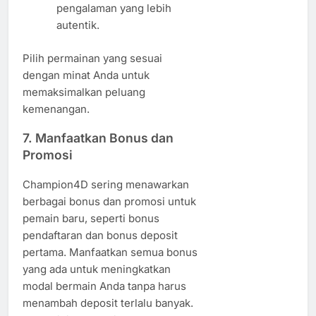
pengalaman yang lebih
autentik.
Pilih permainan yang sesuai
dengan minat Anda untuk
memaksimalkan peluang
kemenangan.
7.
Manfaatkan Bonus dan
Promosi
Champion4D sering menawarkan
berbagai bonus dan promosi untuk
pemain baru, seperti bonus
pendaftaran dan bonus deposit
pertama. Manfaatkan semua bonus
yang ada untuk meningkatkan
modal bermain Anda tanpa harus
menambah deposit terlalu banyak.