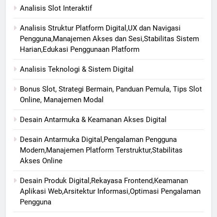
Analisis Slot Interaktif
Analisis Struktur Platform Digital,UX dan Navigasi
Pengguna,Manajemen Akses dan Sesi,Stabilitas Sistem
Harian,Edukasi Penggunaan Platform
Analisis Teknologi & Sistem Digital
Bonus Slot, Strategi Bermain, Panduan Pemula, Tips Slot
Online, Manajemen Modal
Desain Antarmuka & Keamanan Akses Digital
Desain Antarmuka Digital,Pengalaman Pengguna
Modern,Manajemen Platform Terstruktur,Stabilitas
Akses Online
Desain Produk Digital,Rekayasa Frontend,Keamanan
Aplikasi Web,Arsitektur Informasi,Optimasi Pengalaman
Pengguna