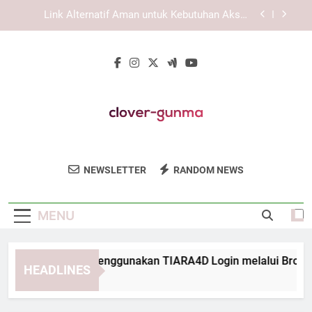
Skip
EDWINSLOT Login Cepat: Tips Masuk Akun tanpa
to
Kendala
content
Login Edwinslot Tanpa Ribet untuk Pengguna
Aktif yang Mengutamakan Akses Praktis
Langkah Aman Menggunakan TIARA4D Login
melalui Browser
Link Alternatif Aman untuk Kebutuhan Akses
Harian
EDWINSLOT Login Cepat: Tips Masuk Akun tanpa
Kendala
Clover Gunma
Dapatkan Produk Alami Yang Mendukung
Login Edwinslot Tanpa Ribet untuk Pengguna
NEWSLETTER
RANDOM NEWS
Aktif yang Mengutamakan Akses Praktis
Keberlanjutan Lingkungan Dari Clover
Gunma.
MENU
angkah Aman Menggunakan TIARA4D Login melalui Browser
HEADLINES
Weeks Ago