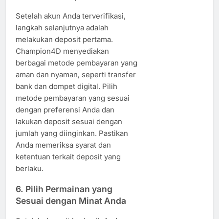
Setelah akun Anda terverifikasi,
langkah selanjutnya adalah
melakukan deposit pertama.
Champion4D menyediakan
berbagai metode pembayaran yang
aman dan nyaman, seperti transfer
bank dan dompet digital. Pilih
metode pembayaran yang sesuai
dengan preferensi Anda dan
lakukan deposit sesuai dengan
jumlah yang diinginkan. Pastikan
Anda memeriksa syarat dan
ketentuan terkait deposit yang
berlaku.
6.
Pilih Permainan yang
Sesuai dengan Minat Anda