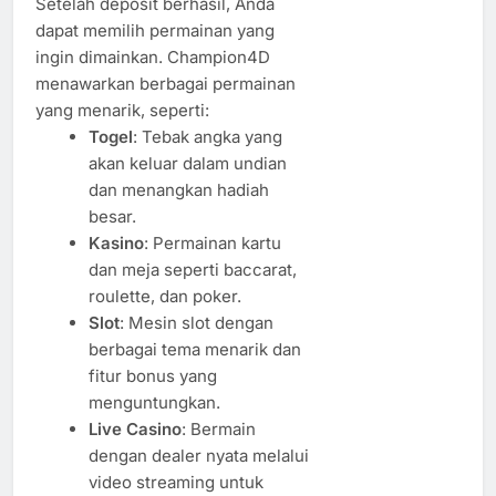
Setelah deposit berhasil, Anda
dapat memilih permainan yang
ingin dimainkan. Champion4D
menawarkan berbagai permainan
yang menarik, seperti:
Togel
: Tebak angka yang
akan keluar dalam undian
dan menangkan hadiah
besar.
Kasino
: Permainan kartu
dan meja seperti baccarat,
roulette, dan poker.
Slot
: Mesin slot dengan
berbagai tema menarik dan
fitur bonus yang
menguntungkan.
Live Casino
: Bermain
dengan dealer nyata melalui
video streaming untuk