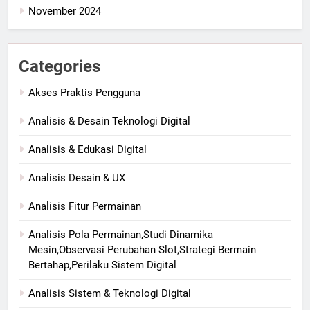
November 2024
Categories
Akses Praktis Pengguna
Analisis & Desain Teknologi Digital
Analisis & Edukasi Digital
Analisis Desain & UX
Analisis Fitur Permainan
Analisis Pola Permainan,Studi Dinamika
Mesin,Observasi Perubahan Slot,Strategi Bermain
Bertahap,Perilaku Sistem Digital
Analisis Sistem & Teknologi Digital