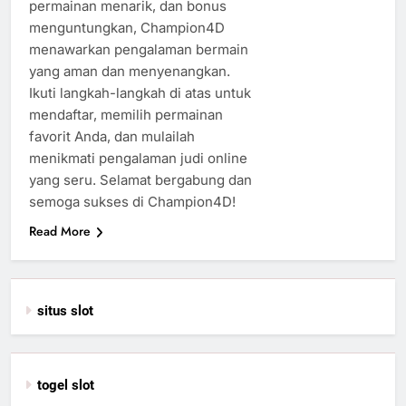
permainan menarik, dan bonus
menguntungkan, Champion4D
menawarkan pengalaman bermain
yang aman dan menyenangkan.
Ikuti langkah-langkah di atas untuk
mendaftar, memilih permainan
favorit Anda, dan mulailah
menikmati pengalaman judi online
yang seru. Selamat bergabung dan
semoga sukses di Champion4D!
Read More
situs slot
togel slot