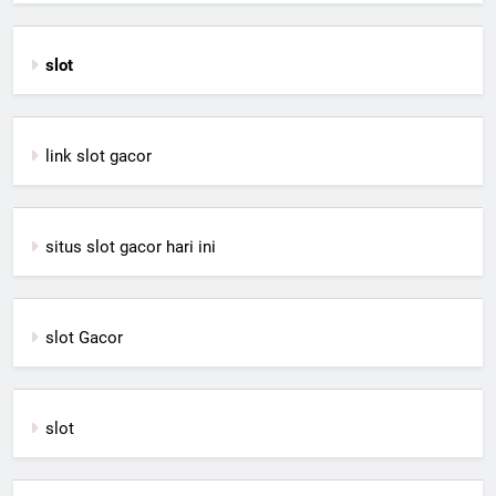
slot
link slot gacor
situs slot gacor hari ini
slot Gacor
slot