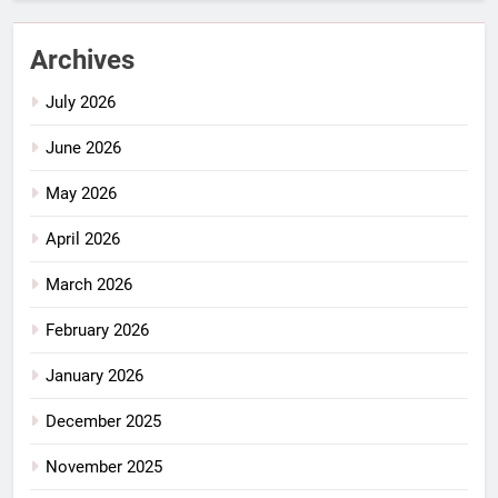
Archives
July 2026
June 2026
May 2026
April 2026
March 2026
February 2026
January 2026
December 2025
November 2025