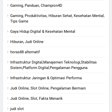
Gaming, Panduan, Champion4D
Gaming, Produktivitas, Hiburan Sehat, Kesehatan Mental,
Tips Game
Gaya Hidup Digital & Kesehatan Mental
Hiburan, Judi Online
horas88 alternatif
Infrastruktur Digital,Manajemen Teknologi,Stabilitas
Sistem,Platform Digital,Pengalaman Pengguna
Infrastruktur Jaringan & Optimasi Performa
Judi Online, Slot Online, Pengalaman Bermain
Judi Online, Slot, Fakta Menarik
judi slot