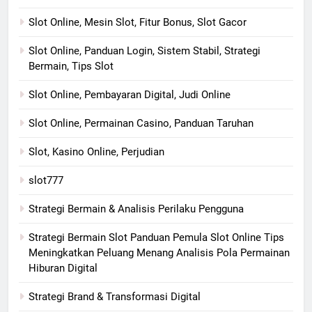
Slot Online, Mesin Slot, Fitur Bonus, Slot Gacor
Slot Online, Panduan Login, Sistem Stabil, Strategi
Bermain, Tips Slot
Slot Online, Pembayaran Digital, Judi Online
Slot Online, Permainan Casino, Panduan Taruhan
Slot, Kasino Online, Perjudian
slot777
Strategi Bermain & Analisis Perilaku Pengguna
Strategi Bermain Slot Panduan Pemula Slot Online Tips
Meningkatkan Peluang Menang Analisis Pola Permainan
Hiburan Digital
Strategi Brand & Transformasi Digital