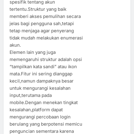
spesifik tentang akun
tertentu.Struktur yang baik
memberi akses pemulihan secara
jelas bagi pengguna sah,tetapi
tetap menjaga agar penyerang
tidak mudah melakukan enumerasi
akun.
Elemen lain yang juga
memengaruhi struktur adalah opsi
“tampilkan kata sandi” atau ikon
mata.Fitur ini sering dianggap
kecil,namun dampaknya besar
untuk mengurangi kesalahan
input,terutama pada
mobile.Dengan menekan tingkat
kesalahan,platform dapat
mengurangi percobaan login
berulang yang berpotensi memicu
penguncian sementara karena