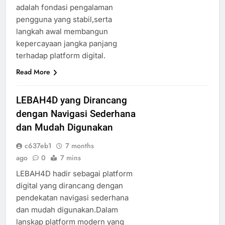
adalah fondasi pengalaman
pengguna yang stabil,serta
langkah awal membangun
kepercayaan jangka panjang
terhadap platform digital.
Read More
LEBAH4D yang Dirancang
dengan Navigasi Sederhana
dan Mudah Digunakan
c637eb1
7 months
ago
0
7 mins
LEBAH4D hadir sebagai platform
digital yang dirancang dengan
pendekatan navigasi sederhana
dan mudah digunakan.Dalam
lanskap platform modern yang