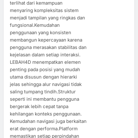
terlihat dari kemampuan
menyaring kompleksitas sistem
menjadi tampilan yang ringkas dan
fungsional.Kemudahan
penggunaan yang konsisten
membangun kepercayaan karena
pengguna merasakan stabilitas dan
kejelasan dalam setiap interaksi.
LEBAH4D menempatkan elemen
penting pada posisi yang mudah
utama disusun dengan hierarki
jelas sehingga alur navigasi tidak
saling tumpang tindih.Struktur
seperti ini membantu pengguna
bergerak lebih cepat tanpa
kehilangan konteks penggunaan.
Kemudahan navigasi juga berkaitan
erat dengan performa.Platform
memastikan setiap perpindahan