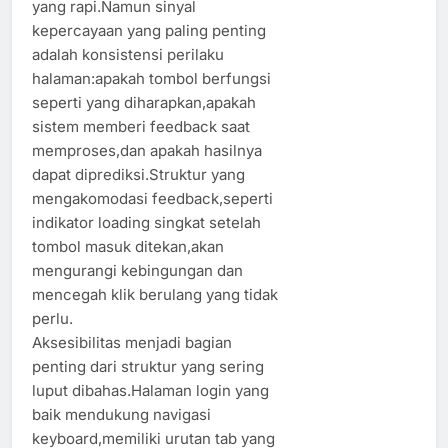
yang rapi.Namun sinyal
kepercayaan yang paling penting
adalah konsistensi perilaku
halaman:apakah tombol berfungsi
seperti yang diharapkan,apakah
sistem memberi feedback saat
memproses,dan apakah hasilnya
dapat diprediksi.Struktur yang
mengakomodasi feedback,seperti
indikator loading singkat setelah
tombol masuk ditekan,akan
mengurangi kebingungan dan
mencegah klik berulang yang tidak
perlu.
Aksesibilitas menjadi bagian
penting dari struktur yang sering
luput dibahas.Halaman login yang
baik mendukung navigasi
keyboard,memiliki urutan tab yang