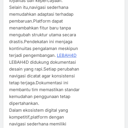
loyalitas dan kepercayaan.
Selain itu,navigasi sederhana
memudahkan adaptasi terhadap
pembaruan.Platform dapat
menambahkan fitur baru tanpa
mengubah struktur utama secara
drastis.Pendekatan ini menjaga
kontinuitas pengalaman meskipun
terjadi pengembangan.
LEBAH4D
LEBAH4D didukung dokumentasi
desain yang rapi.Setiap perubahan
navigasi dicatat agar konsistensi
tetap terjaga.Dokumentasi ini
membantu tim memastikan standar
kemudahan penggunaan tetap
dipertahankan.
Dalam ekosistem digital yang
kompetitif,platform dengan
navigasi sederhana memiliki