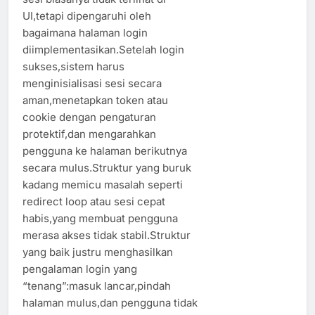
UI,tetapi dipengaruhi oleh
bagaimana halaman login
diimplementasikan.Setelah login
sukses,sistem harus
menginisialisasi sesi secara
aman,menetapkan token atau
cookie dengan pengaturan
protektif,dan mengarahkan
pengguna ke halaman berikutnya
secara mulus.Struktur yang buruk
kadang memicu masalah seperti
redirect loop atau sesi cepat
habis,yang membuat pengguna
merasa akses tidak stabil.Struktur
yang baik justru menghasilkan
pengalaman login yang
“tenang”:masuk lancar,pindah
halaman mulus,dan pengguna tidak