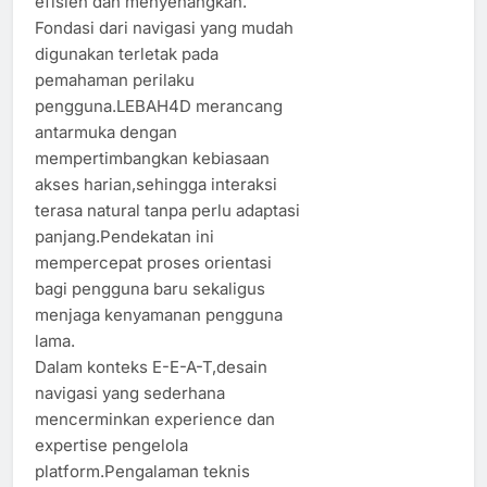
efisien dan menyenangkan.
Fondasi dari navigasi yang mudah
digunakan terletak pada
pemahaman perilaku
pengguna.LEBAH4D merancang
antarmuka dengan
mempertimbangkan kebiasaan
akses harian,sehingga interaksi
terasa natural tanpa perlu adaptasi
panjang.Pendekatan ini
mempercepat proses orientasi
bagi pengguna baru sekaligus
menjaga kenyamanan pengguna
lama.
Dalam konteks E-E-A-T,desain
navigasi yang sederhana
mencerminkan experience dan
expertise pengelola
platform.Pengalaman teknis