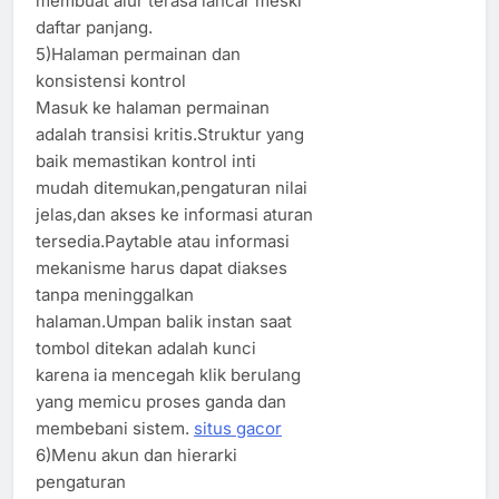
membuat alur terasa lancar meski
daftar panjang.
5)Halaman permainan dan
konsistensi kontrol
Masuk ke halaman permainan
adalah transisi kritis.Struktur yang
baik memastikan kontrol inti
mudah ditemukan,pengaturan nilai
jelas,dan akses ke informasi aturan
tersedia.Paytable atau informasi
mekanisme harus dapat diakses
tanpa meninggalkan
halaman.Umpan balik instan saat
tombol ditekan adalah kunci
karena ia mencegah klik berulang
yang memicu proses ganda dan
membebani sistem.
situs gacor
6)Menu akun dan hierarki
pengaturan