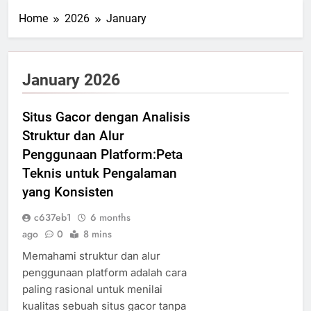
Home
2026
January
January 2026
Situs Gacor dengan Analisis
Struktur dan Alur
Penggunaan Platform:Peta
Teknis untuk Pengalaman
yang Konsisten
c637eb1
6 months
ago
0
8 mins
Memahami struktur dan alur
penggunaan platform adalah cara
paling rasional untuk menilai
kualitas sebuah situs gacor tanpa