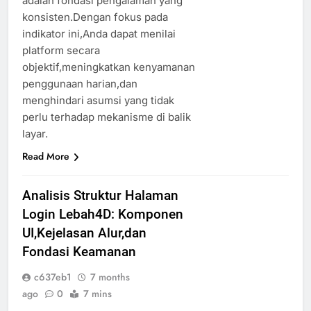
adalah fondasi pengalaman yang
konsisten.Dengan fokus pada
indikator ini,Anda dapat menilai
platform secara
objektif,meningkatkan kenyamanan
penggunaan harian,dan
menghindari asumsi yang tidak
perlu terhadap mekanisme di balik
layar.
Read More
Analisis Struktur Halaman
Login Lebah4D: Komponen
UI,Kejelasan Alur,dan
Fondasi Keamanan
c637eb1
7 months
ago
0
7 mins