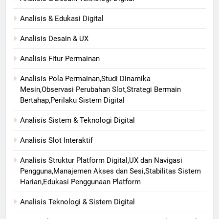
Analisis & Edukasi Digital
Analisis Desain & UX
Analisis Fitur Permainan
Analisis Pola Permainan,Studi Dinamika
Mesin,Observasi Perubahan Slot,Strategi Bermain
Bertahap,Perilaku Sistem Digital
Analisis Sistem & Teknologi Digital
Analisis Slot Interaktif
Analisis Struktur Platform Digital,UX dan Navigasi
Pengguna,Manajemen Akses dan Sesi,Stabilitas Sistem
Harian,Edukasi Penggunaan Platform
Analisis Teknologi & Sistem Digital