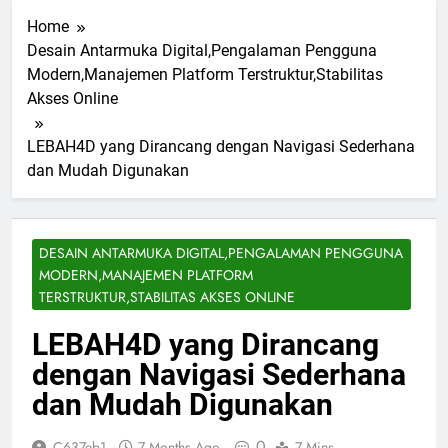
Home
Desain Antarmuka Digital,Pengalaman Pengguna
Modern,Manajemen Platform Terstruktur,Stabilitas
Akses Online
LEBAH4D yang Dirancang dengan Navigasi Sederhana
dan Mudah Digunakan
DESAIN ANTARMUKA DIGITAL,PENGALAMAN PENGGUNA
MODERN,MANAJEMEN PLATFORM
TERSTRUKTUR,STABILITAS AKSES ONLINE
LEBAH4D yang Dirancang
dengan Navigasi Sederhana
dan Mudah Digunakan
0
C637eb1
7 Months Ago
7 Mins