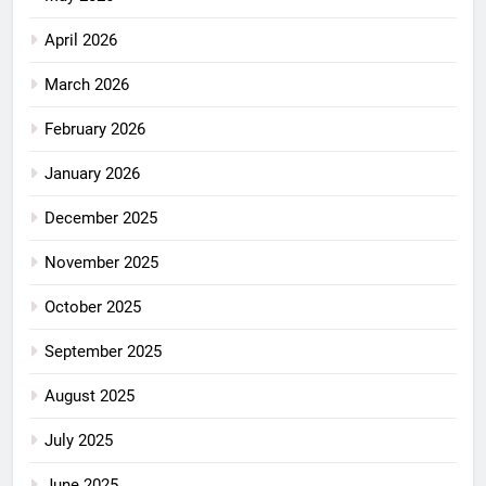
April 2026
March 2026
February 2026
January 2026
December 2025
November 2025
October 2025
September 2025
August 2025
July 2025
June 2025