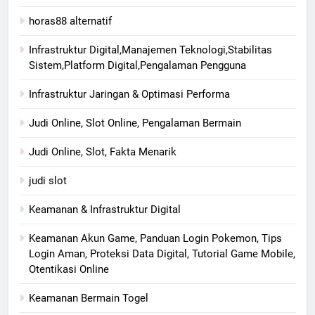
horas88 alternatif
Infrastruktur Digital,Manajemen Teknologi,Stabilitas
Sistem,Platform Digital,Pengalaman Pengguna
Infrastruktur Jaringan & Optimasi Performa
Judi Online, Slot Online, Pengalaman Bermain
Judi Online, Slot, Fakta Menarik
judi slot
Keamanan & Infrastruktur Digital
Keamanan Akun Game, Panduan Login Pokemon, Tips
Login Aman, Proteksi Data Digital, Tutorial Game Mobile,
Otentikasi Online
Keamanan Bermain Togel