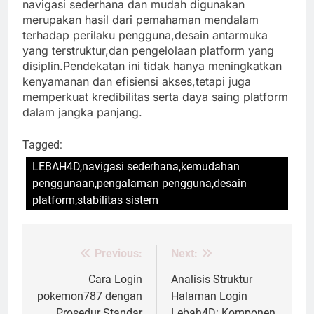
navigasi sederhana dan mudah digunakan
merupakan hasil dari pemahaman mendalam
terhadap perilaku pengguna,desain antarmuka
yang terstruktur,dan pengelolaan platform yang
disiplin.Pendekatan ini tidak hanya meningkatkan
kenyamanan dan efisiensi akses,tetapi juga
memperkuat kredibilitas serta daya saing platform
dalam jangka panjang.
Tagged:
LEBAH4D,navigasi sederhana,kemudahan
penggunaan,pengalaman pengguna,desain
platform,stabilitas sistem
Previous:
Next:
Post
navigation
Cara Login
Analisis Struktur
pokemon787 dengan
Halaman Login
Prosedur Standar
Lebah4D: Komponen