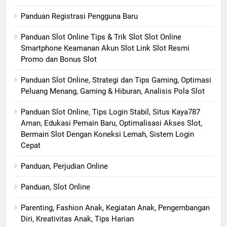
Panduan Registrasi Pengguna Baru
Panduan Slot Online Tips & Trik Slot Slot Online
Smartphone Keamanan Akun Slot Link Slot Resmi
Promo dan Bonus Slot
Panduan Slot Online, Strategi dan Tips Gaming, Optimasi
Peluang Menang, Gaming & Hiburan, Analisis Pola Slot
Panduan Slot Online, Tips Login Stabil, Situs Kaya787
Aman, Edukasi Pemain Baru, Optimalisasi Akses Slot,
Bermain Slot Dengan Koneksi Lemah, Sistem Login
Cepat
Panduan, Perjudian Online
Panduan, Slot Online
Parenting, Fashion Anak, Kegiatan Anak, Pengembangan
Diri, Kreativitas Anak, Tips Harian