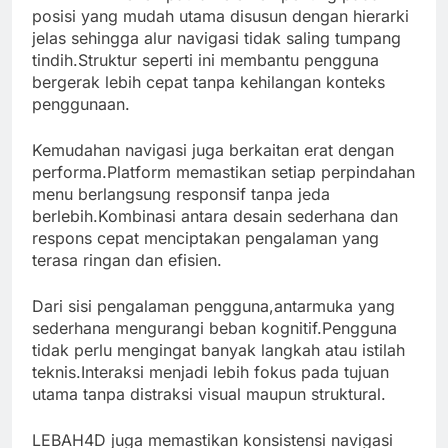
posisi yang mudah utama disusun dengan hierarki
jelas sehingga alur navigasi tidak saling tumpang
tindih.Struktur seperti ini membantu pengguna
bergerak lebih cepat tanpa kehilangan konteks
penggunaan.
Kemudahan navigasi juga berkaitan erat dengan
performa.Platform memastikan setiap perpindahan
menu berlangsung responsif tanpa jeda
berlebih.Kombinasi antara desain sederhana dan
respons cepat menciptakan pengalaman yang
terasa ringan dan efisien.
Dari sisi pengalaman pengguna,antarmuka yang
sederhana mengurangi beban kognitif.Pengguna
tidak perlu mengingat banyak langkah atau istilah
teknis.Interaksi menjadi lebih fokus pada tujuan
utama tanpa distraksi visual maupun struktural.
LEBAH4D juga memastikan konsistensi navigasi