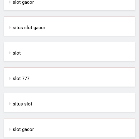
slot gacor
situs slot gacor
slot
slot 777
situs slot
slot gacor