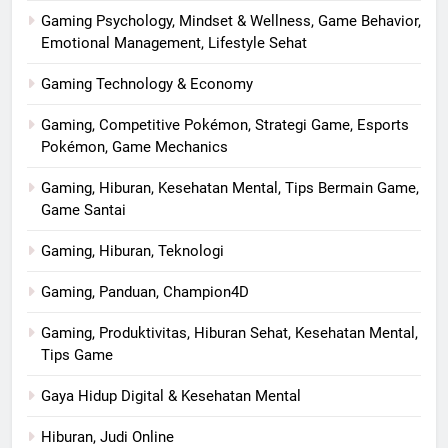
Gaming Psychology, Mindset & Wellness, Game Behavior,
Emotional Management, Lifestyle Sehat
Gaming Technology & Economy
Gaming, Competitive Pokémon, Strategi Game, Esports
Pokémon, Game Mechanics
Gaming, Hiburan, Kesehatan Mental, Tips Bermain Game,
Game Santai
Gaming, Hiburan, Teknologi
Gaming, Panduan, Champion4D
Gaming, Produktivitas, Hiburan Sehat, Kesehatan Mental,
Tips Game
Gaya Hidup Digital & Kesehatan Mental
Hiburan, Judi Online