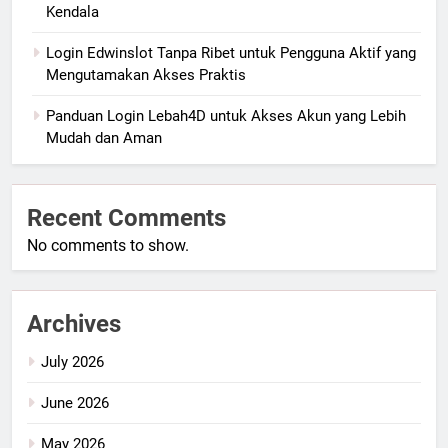
Kendala
Login Edwinslot Tanpa Ribet untuk Pengguna Aktif yang
Mengutamakan Akses Praktis
Panduan Login Lebah4D untuk Akses Akun yang Lebih
Mudah dan Aman
Recent Comments
No comments to show.
Archives
July 2026
June 2026
May 2026