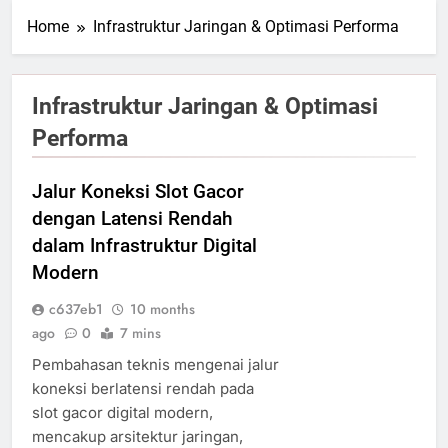
Home
Infrastruktur Jaringan & Optimasi Performa
Infrastruktur Jaringan & Optimasi
Performa
Jalur Koneksi Slot Gacor
dengan Latensi Rendah
dalam Infrastruktur Digital
Modern
c637eb1
10 months
ago
0
7 mins
Pembahasan teknis mengenai jalur
koneksi berlatensi rendah pada
slot gacor digital modern,
mencakup arsitektur jaringan,