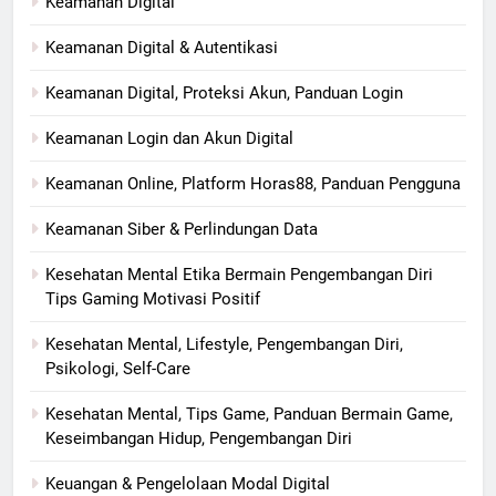
Keamanan Digital
Keamanan Digital & Autentikasi
Keamanan Digital, Proteksi Akun, Panduan Login
Keamanan Login dan Akun Digital
Keamanan Online, Platform Horas88, Panduan Pengguna
Keamanan Siber & Perlindungan Data
Kesehatan Mental Etika Bermain Pengembangan Diri
Tips Gaming Motivasi Positif
Kesehatan Mental, Lifestyle, Pengembangan Diri,
Psikologi, Self-Care
Kesehatan Mental, Tips Game, Panduan Bermain Game,
Keseimbangan Hidup, Pengembangan Diri
Keuangan & Pengelolaan Modal Digital