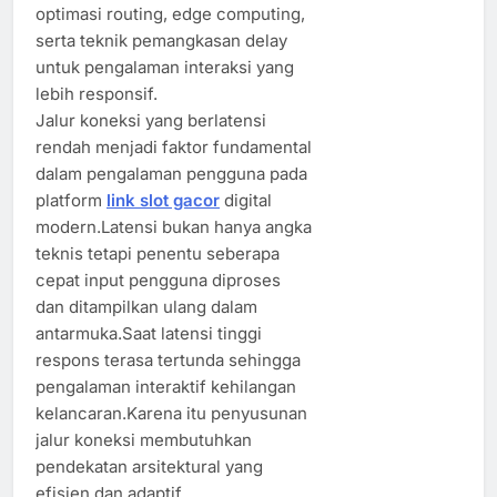
optimasi routing, edge computing,
serta teknik pemangkasan delay
untuk pengalaman interaksi yang
lebih responsif.
Jalur koneksi yang berlatensi
rendah menjadi faktor fundamental
dalam pengalaman pengguna pada
platform
link slot gacor
digital
modern.Latensi bukan hanya angka
teknis tetapi penentu seberapa
cepat input pengguna diproses
dan ditampilkan ulang dalam
antarmuka.Saat latensi tinggi
respons terasa tertunda sehingga
pengalaman interaktif kehilangan
kelancaran.Karena itu penyusunan
jalur koneksi membutuhkan
pendekatan arsitektural yang
efisien dan adaptif.