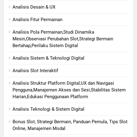
Analisis Desain & UX
Analisis Fitur Permainan
Analisis Pola Permainan,Studi Dinamika
Mesin,Observasi Perubahan Slot,Strategi Bermain
Bertahap,Perilaku Sistem Digital
Analisis Sistem & Teknologi Digital
Analisis Slot Interaktif
Analisis Struktur Platform Digital,UX dan Navigasi
Pengguna,Manajemen Akses dan Sesi,Stabilitas Sistem
Harian,Edukasi Penggunaan Platform
Analisis Teknologi & Sistem Digital
Bonus Slot, Strategi Bermain, Panduan Pemula, Tips Slot
Online, Manajemen Modal