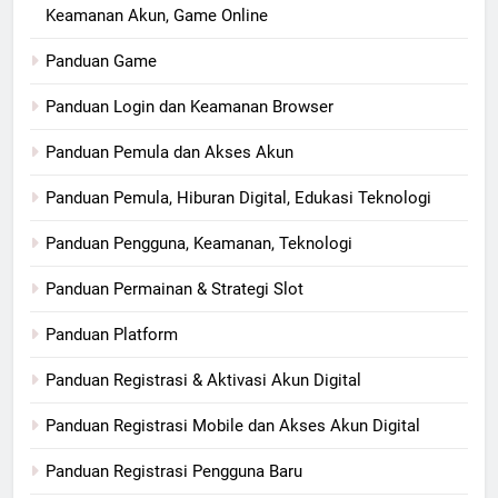
Keamanan Akun, Game Online
Panduan Game
Panduan Login dan Keamanan Browser
Panduan Pemula dan Akses Akun
Panduan Pemula, Hiburan Digital, Edukasi Teknologi
Panduan Pengguna, Keamanan, Teknologi
Panduan Permainan & Strategi Slot
Panduan Platform
Panduan Registrasi & Aktivasi Akun Digital
Panduan Registrasi Mobile dan Akses Akun Digital
Panduan Registrasi Pengguna Baru