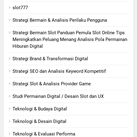
slot777
Strategi Bermain & Analisis Perilaku Pengguna
Strategi Bermain Slot Panduan Pemula Slot Online Tips
Meningkatkan Peluang Menang Analisis Pola Permainan
Hiburan Digital
Strategi Brand & Transformasi Digital
Strategi SEO dan Analisis Keyword Kompetitif
Strategi Slot & Analisis Provider Game
Studi Permainan Digital / Desain Slot dan UX
Teknologi & Budaya Digital
Teknologi & Desain Digital
Teknologi & Evaluasi Performa