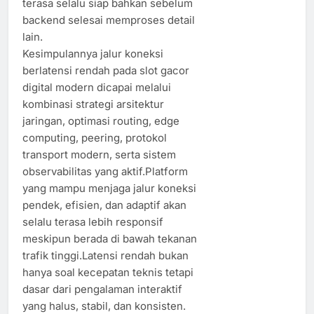
terasa selalu siap bahkan sebelum
backend selesai memproses detail
lain.
Kesimpulannya jalur koneksi
berlatensi rendah pada slot gacor
digital modern dicapai melalui
kombinasi strategi arsitektur
jaringan, optimasi routing, edge
computing, peering, protokol
transport modern, serta sistem
observabilitas yang aktif.Platform
yang mampu menjaga jalur koneksi
pendek, efisien, dan adaptif akan
selalu terasa lebih responsif
meskipun berada di bawah tekanan
trafik tinggi.Latensi rendah bukan
hanya soal kecepatan teknis tetapi
dasar dari pengalaman interaktif
yang halus, stabil, dan konsisten.