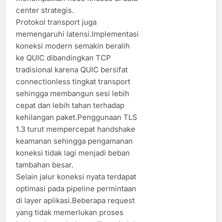
center strategis.
Protokol transport juga
memengaruhi latensi.Implementasi
koneksi modern semakin beralih
ke QUIC dibandingkan TCP
tradisional karena QUIC bersifat
connectionless tingkat transport
sehingga membangun sesi lebih
cepat dan lebih tahan terhadap
kehilangan paket.Penggunaan TLS
1.3 turut mempercepat handshake
keamanan sehingga pengamanan
koneksi tidak lagi menjadi beban
tambahan besar.
Selain jalur koneksi nyata terdapat
optimasi pada pipeline permintaan
di layer aplikasi.Beberapa request
yang tidak memerlukan proses