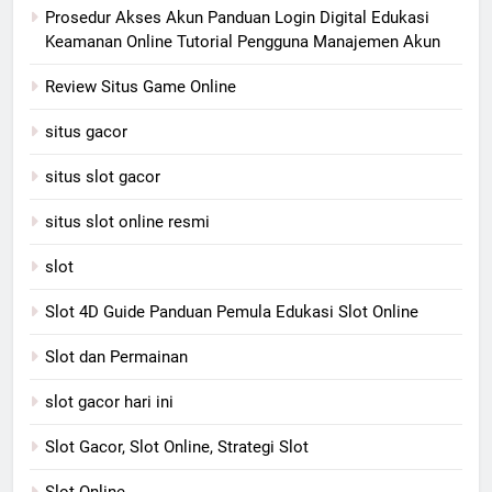
Prosedur Akses Akun Panduan Login Digital Edukasi
Keamanan Online Tutorial Pengguna Manajemen Akun
Review Situs Game Online
situs gacor
situs slot gacor
situs slot online resmi
slot
Slot 4D Guide Panduan Pemula Edukasi Slot Online
Slot dan Permainan
slot gacor hari ini
Slot Gacor, Slot Online, Strategi Slot