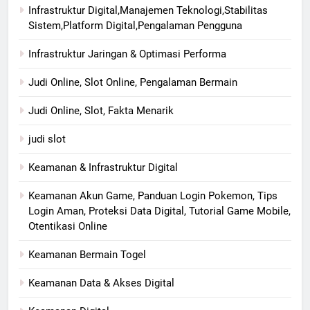
Infrastruktur Digital,Manajemen Teknologi,Stabilitas
Sistem,Platform Digital,Pengalaman Pengguna
Infrastruktur Jaringan & Optimasi Performa
Judi Online, Slot Online, Pengalaman Bermain
Judi Online, Slot, Fakta Menarik
judi slot
Keamanan & Infrastruktur Digital
Keamanan Akun Game, Panduan Login Pokemon, Tips
Login Aman, Proteksi Data Digital, Tutorial Game Mobile,
Otentikasi Online
Keamanan Bermain Togel
Keamanan Data & Akses Digital