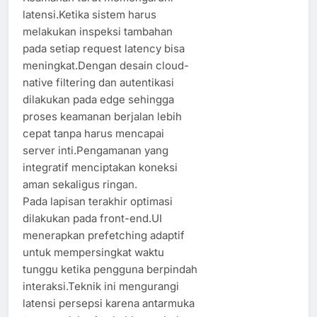
latensi.Ketika sistem harus
melakukan inspeksi tambahan
pada setiap request latency bisa
meningkat.Dengan desain cloud-
native filtering dan autentikasi
dilakukan pada edge sehingga
proses keamanan berjalan lebih
cepat tanpa harus mencapai
server inti.Pengamanan yang
integratif menciptakan koneksi
aman sekaligus ringan.
Pada lapisan terakhir optimasi
dilakukan pada front-end.UI
menerapkan prefetching adaptif
untuk mempersingkat waktu
tunggu ketika pengguna berpindah
interaksi.Teknik ini mengurangi
latensi persepsi karena antarmuka