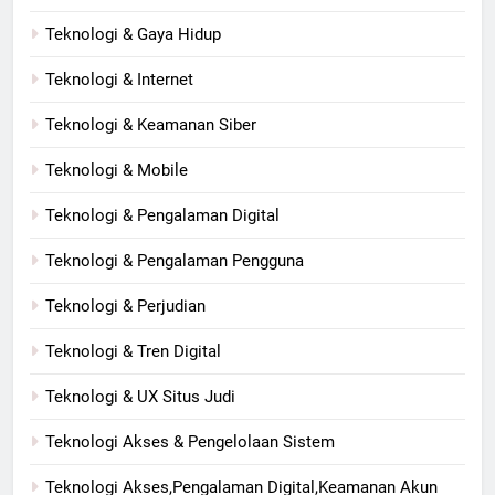
Teknologi & Gaya Hidup
Teknologi & Internet
Teknologi & Keamanan Siber
Teknologi & Mobile
Teknologi & Pengalaman Digital
Teknologi & Pengalaman Pengguna
Teknologi & Perjudian
Teknologi & Tren Digital
Teknologi & UX Situs Judi
Teknologi Akses & Pengelolaan Sistem
Teknologi Akses,Pengalaman Digital,Keamanan Akun