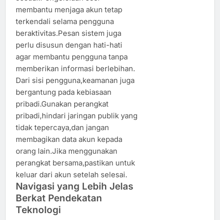
membantu menjaga akun tetap
terkendali selama pengguna
beraktivitas.Pesan sistem juga
perlu disusun dengan hati-hati
agar membantu pengguna tanpa
memberikan informasi berlebihan.
Dari sisi pengguna,keamanan juga
bergantung pada kebiasaan
pribadi.Gunakan perangkat
pribadi,hindari jaringan publik yang
tidak tepercaya,dan jangan
membagikan data akun kepada
orang lain.Jika menggunakan
perangkat bersama,pastikan untuk
keluar dari akun setelah selesai.
Navigasi yang Lebih Jelas
Berkat Pendekatan
Teknologi