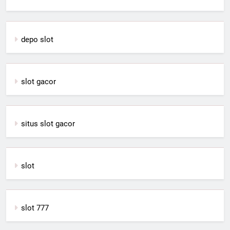
depo slot
slot gacor
situs slot gacor
slot
slot 777