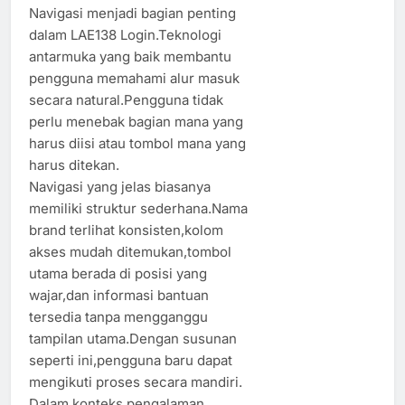
Navigasi menjadi bagian penting
dalam LAE138 Login.Teknologi
antarmuka yang baik membantu
pengguna memahami alur masuk
secara natural.Pengguna tidak
perlu menebak bagian mana yang
harus diisi atau tombol mana yang
harus ditekan.
Navigasi yang jelas biasanya
memiliki struktur sederhana.Nama
brand terlihat konsisten,kolom
akses mudah ditemukan,tombol
utama berada di posisi yang
wajar,dan informasi bantuan
tersedia tanpa mengganggu
tampilan utama.Dengan susunan
seperti ini,pengguna baru dapat
mengikuti proses secara mandiri.
Dalam konteks pengalaman