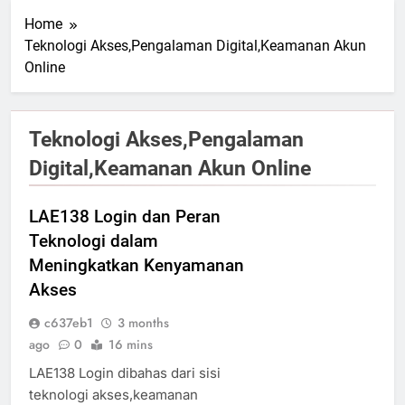
Home
Teknologi Akses,Pengalaman Digital,Keamanan Akun
Online
Teknologi Akses,Pengalaman
Digital,Keamanan Akun Online
LAE138 Login dan Peran
Teknologi dalam
Meningkatkan Kenyamanan
Akses
c637eb1
3 months
ago
0
16 mins
LAE138 Login dibahas dari sisi
teknologi akses,keamanan