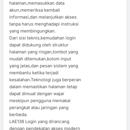
halaman,memasukkan data
akun,memeriksa kembali
informasi,dan melanjutkan akses
tanpa harus menghadapi instruksi
yang membingungkan.
Dari sisi teknis,kemudahan login
dapat didukung oleh struktur
halaman yang ringan,tombol yang
mudah ditemukan,kolom input
yang jelas,dan pesan sistem yang
membantu ketika terjadi
kesalahan.Teknologi juga berperan
dalam memastikan halaman tetap
dapat dimuat dengan wajar
meskipun pengguna memakai
perangkat atau jaringan yang
berbeda.
LAE138 Login yang dirancang
dengan pendekatan akses modern