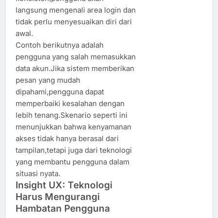
langsung mengenali area login dan
tidak perlu menyesuaikan diri dari
awal.
Contoh berikutnya adalah
pengguna yang salah memasukkan
data akun.Jika sistem memberikan
pesan yang mudah
dipahami,pengguna dapat
memperbaiki kesalahan dengan
lebih tenang.Skenario seperti ini
menunjukkan bahwa kenyamanan
akses tidak hanya berasal dari
tampilan,tetapi juga dari teknologi
yang membantu pengguna dalam
situasi nyata.
Insight UX: Teknologi
Harus Mengurangi
Hambatan Pengguna