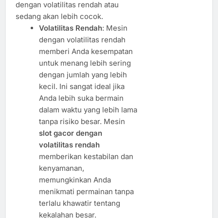
dengan volatilitas rendah atau
sedang akan lebih cocok.
Volatilitas Rendah
: Mesin
dengan volatilitas rendah
memberi Anda kesempatan
untuk menang lebih sering
dengan jumlah yang lebih
kecil. Ini sangat ideal jika
Anda lebih suka bermain
dalam waktu yang lebih lama
tanpa risiko besar. Mesin
slot gacor dengan
volatilitas rendah
memberikan kestabilan dan
kenyamanan,
memungkinkan Anda
menikmati permainan tanpa
terlalu khawatir tentang
kekalahan besar.