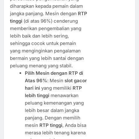
diharapkan kepada pemain dalam
jangka panjang. Mesin dengan
RTP
tinggi
(di atas 96%) cenderung
memberikan pengembalian yang
lebih baik dan lebih sering,
sehingga cocok untuk pemain
yang menginginkan pengalaman
bermain yang lebih santai dengan
peluang menang yang stabil.
Pilih Mesin dengan RTP di
Atas 96%
: Mesin
slot gacor
hari ini
yang memiliki
RTP
lebih tinggi
menawarkan
peluang kemenangan yang
lebih besar dalam jangka
panjang. Dengan memilih
mesin
RTP tinggi
, Anda bisa
merasa lebih tenang karena