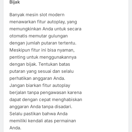
Bijak
Banyak mesin slot modern
menawarkan fitur autoplay, yang
memungkinkan Anda untuk secara
otomatis memutar gulungan
dengan jumlah putaran tertentu.
Meskipun fitur ini bisa nyaman,
penting untuk menggunakannya
dengan bijak. Tentukan batas
putaran yang sesuai dan selalu
perhatikan anggaran Anda.
Jangan biarkan fitur autoplay
berjalan tanpa pengawasan karena
dapat dengan cepat menghabiskan
anggaran Anda tanpa disadari.
Selalu pastikan bahwa Anda
memiliki kendali atas permainan
Anda.