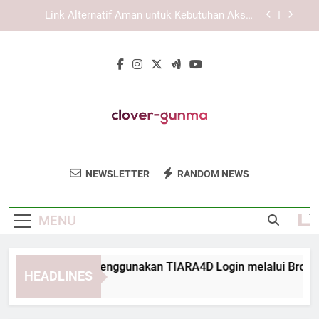
Skip
EDWINSLOT Login Cepat: Tips Masuk Akun tanpa
to
Kendala
content
Login Edwinslot Tanpa Ribet untuk Pengguna
Aktif yang Mengutamakan Akses Praktis
Langkah Aman Menggunakan TIARA4D Login
melalui Browser
Link Alternatif Aman untuk Kebutuhan Akses
Harian
EDWINSLOT Login Cepat: Tips Masuk Akun tanpa
Kendala
Clover Gunma
Dapatkan Produk Alami Yang Mendukung
Login Edwinslot Tanpa Ribet untuk Pengguna
NEWSLETTER
RANDOM NEWS
Aktif yang Mengutamakan Akses Praktis
Keberlanjutan Lingkungan Dari Clover
Gunma.
MENU
ngkah Aman Menggunakan TIARA4D Login melalui Browser
HEADLINES
Weeks Ago