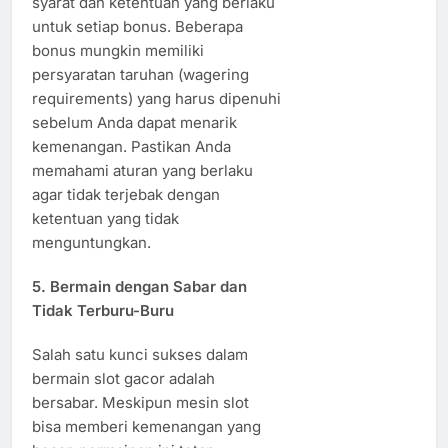
syarat dan ketentuan yang berlaku
untuk setiap bonus. Beberapa
bonus mungkin memiliki
persyaratan taruhan (wagering
requirements) yang harus dipenuhi
sebelum Anda dapat menarik
kemenangan. Pastikan Anda
memahami aturan yang berlaku
agar tidak terjebak dengan
ketentuan yang tidak
menguntungkan.
5.
Bermain dengan Sabar dan
Tidak Terburu-Buru
Salah satu kunci sukses dalam
bermain slot gacor adalah
bersabar. Meskipun mesin slot
bisa memberi kemenangan yang