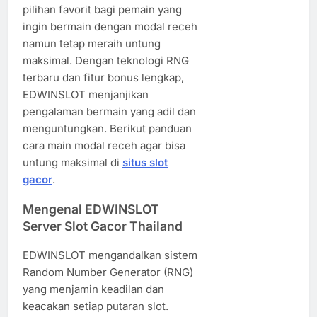
pilihan favorit bagi pemain yang
ingin bermain dengan modal receh
namun tetap meraih untung
maksimal. Dengan teknologi RNG
terbaru dan fitur bonus lengkap,
EDWINSLOT menjanjikan
pengalaman bermain yang adil dan
menguntungkan. Berikut panduan
cara main modal receh agar bisa
untung maksimal di
situs slot
gacor
.
Mengenal EDWINSLOT
Server Slot Gacor Thailand
EDWINSLOT mengandalkan sistem
Random Number Generator (RNG)
yang menjamin keadilan dan
keacakan setiap putaran slot.