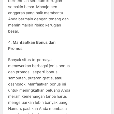
berhentilah sebelum kerugian
semakin besar. Manajemen
anggaran yang baik membantu
Anda bermain dengan tenang dan
meminimalisir risiko kerugian
besar.
4.
Manfaatkan Bonus dan
Promosi
Banyak situs terpercaya
menawarkan berbagai jenis bonus
dan promosi, seperti bonus
sambutan, putaran gratis, atau
cashback. Manfaatkan bonus ini
untuk meningkatkan peluang Anda
meraih kemenangan tanpa harus
mengeluarkan lebih banyak uang.
Namun, pastikan Anda membaca