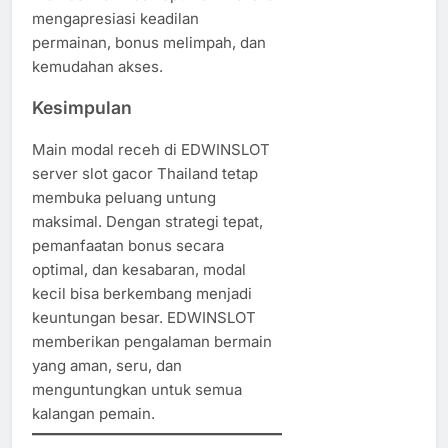
mengapresiasi keadilan
permainan, bonus melimpah, dan
kemudahan akses.
Kesimpulan
Main modal receh di EDWINSLOT
server slot gacor Thailand tetap
membuka peluang untung
maksimal. Dengan strategi tepat,
pemanfaatan bonus secara
optimal, dan kesabaran, modal
kecil bisa berkembang menjadi
keuntungan besar. EDWINSLOT
memberikan pengalaman bermain
yang aman, seru, dan
menguntungkan untuk semua
kalangan pemain.