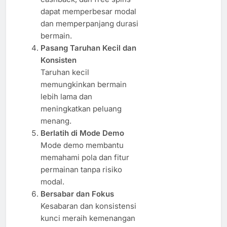
dapat memperbesar modal
dan memperpanjang durasi
bermain.
Pasang Taruhan Kecil dan
Konsisten
Taruhan kecil
memungkinkan bermain
lebih lama dan
meningkatkan peluang
menang.
Berlatih di Mode Demo
Mode demo membantu
memahami pola dan fitur
permainan tanpa risiko
modal.
Bersabar dan Fokus
Kesabaran dan konsistensi
kunci meraih kemenangan