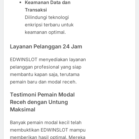
Keamanan Data dan
Transaksi
Dilindungi teknologi
enkripsi terbaru untuk
keamanan optimal.
Layanan Pelanggan 24 Jam
EDWINSLOT menyediakan layanan
pelanggan profesional yang siap
membantu kapan saja, terutama
pemain baru dan modal receh.
Testimoni Pemain Modal
Receh dengan Untung
Maksimal
Banyak pemain modal kecil telah
membuktikan EDWINSLOT mampu
memberikan hasil optimal. Mereka