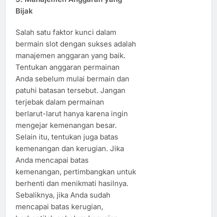
Bijak
Salah satu faktor kunci dalam
bermain slot dengan sukses adalah
manajemen anggaran yang baik.
Tentukan anggaran permainan
Anda sebelum mulai bermain dan
patuhi batasan tersebut. Jangan
terjebak dalam permainan
berlarut-larut hanya karena ingin
mengejar kemenangan besar.
Selain itu, tentukan juga batas
kemenangan dan kerugian. Jika
Anda mencapai batas
kemenangan, pertimbangkan untuk
berhenti dan menikmati hasilnya.
Sebaliknya, jika Anda sudah
mencapai batas kerugian,