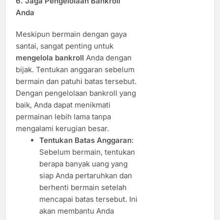
6.
Jaga Pengelolaan Bankroll
Anda
Meskipun bermain dengan gaya
santai, sangat penting untuk
mengelola bankroll
Anda dengan
bijak. Tentukan anggaran sebelum
bermain dan patuhi batas tersebut.
Dengan pengelolaan bankroll yang
baik, Anda dapat menikmati
permainan lebih lama tanpa
mengalami kerugian besar.
Tentukan Batas Anggaran
:
Sebelum bermain, tentukan
berapa banyak uang yang
siap Anda pertaruhkan dan
berhenti bermain setelah
mencapai batas tersebut. Ini
akan membantu Anda