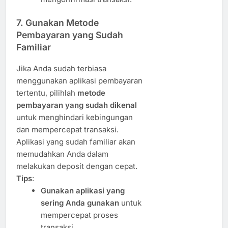
7.
Gunakan Metode
Pembayaran yang Sudah
Familiar
Jika Anda sudah terbiasa
menggunakan aplikasi pembayaran
tertentu, pilihlah
metode
pembayaran yang sudah dikenal
untuk menghindari kebingungan
dan mempercepat transaksi.
Aplikasi yang sudah familiar akan
memudahkan Anda dalam
melakukan deposit dengan cepat.
Tips
:
Gunakan aplikasi yang
sering Anda gunakan
untuk
mempercepat proses
transaksi.