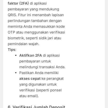
faktor (2FA)
di aplikasi
pembayaran yang mendukung
QRIS. Fitur ini menambah lapisan
perlindungan tambahan dengan
meminta Anda memasukkan kode
OTP atau menggunakan verifikasi
biometrik, seperti sidik jari atau
pemindaian wajah.
Tips
:
Aktifkan 2FA
di aplikasi
pembayaran untuk
melindungi transaksi Anda.
Pastikan Anda memiliki
akses cepat
ke perangkat
yang digunakan untuk
verifikasi (seperti ponsel
atau email).
6.
Verifikasi Jumlah Deposit