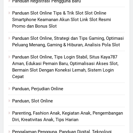
Panduan Registrasi Pengguna Baru
Panduan Slot Online Tips & Trik Slot Slot Online
Smartphone Keamanan Akun Slot Link Slot Resmi
Promo dan Bonus Slot
Panduan Slot Online, Strategi dan Tips Gaming, Optimasi
Peluang Menang, Gaming & Hiburan, Analisis Pola Slot
Panduan Slot Online, Tips Login Stabil, Situs Kaya787
Aman, Edukasi Pemain Baru, Optimalisasi Akses Slot,
Bermain Slot Dengan Koneksi Lemah, Sistem Login
Cepat
Panduan, Perjudian Online
Panduan, Slot Online
Parenting, Fashion Anak, Kegiatan Anak, Pengembangan
Diri, Kreativitas Anak, Tips Harian
Pengalaman Pengguna, Panduan Digital, Teknologi