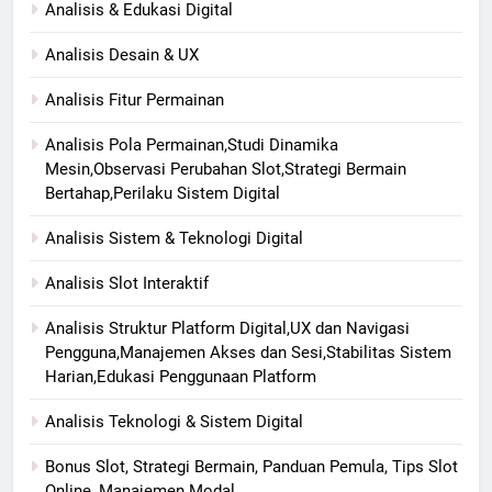
Analisis & Edukasi Digital
Analisis Desain & UX
Analisis Fitur Permainan
Analisis Pola Permainan,Studi Dinamika
Mesin,Observasi Perubahan Slot,Strategi Bermain
Bertahap,Perilaku Sistem Digital
Analisis Sistem & Teknologi Digital
Analisis Slot Interaktif
Analisis Struktur Platform Digital,UX dan Navigasi
Pengguna,Manajemen Akses dan Sesi,Stabilitas Sistem
Harian,Edukasi Penggunaan Platform
Analisis Teknologi & Sistem Digital
Bonus Slot, Strategi Bermain, Panduan Pemula, Tips Slot
Online, Manajemen Modal