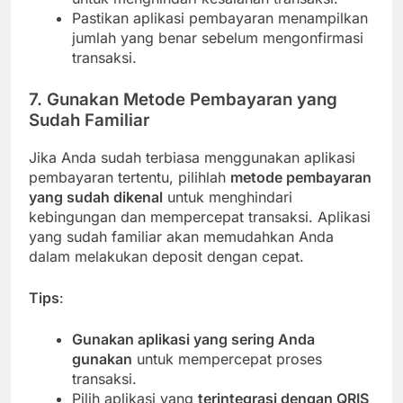
Pastikan aplikasi pembayaran menampilkan
jumlah yang benar sebelum mengonfirmasi
transaksi.
7.
Gunakan Metode Pembayaran yang
Sudah Familiar
Jika Anda sudah terbiasa menggunakan aplikasi
pembayaran tertentu, pilihlah
metode pembayaran
yang sudah dikenal
untuk menghindari
kebingungan dan mempercepat transaksi. Aplikasi
yang sudah familiar akan memudahkan Anda
dalam melakukan deposit dengan cepat.
Tips
:
Gunakan aplikasi yang sering Anda
gunakan
untuk mempercepat proses
transaksi.
Pilih aplikasi yang
terintegrasi dengan QRIS