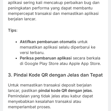
aplikasi sering kali mencakup perbaikan bug dan
peningkatan performa yang dapat membantu
mempercepat transaksi dan memastikan aplikasi
berjalan lancar.
Tips
:
Aktifkan pembaruan otomatis
untuk
memastikan aplikasi selalu diperbarui ke
versi terbaru.
Periksa pembaruan aplikasi
secara berkala
di Google Play Store atau Apple App Store.
3.
Pindai Kode QR dengan Jelas dan Tepat
Untuk memastikan transaksi deposit berjalan
lancar, pastikan
pindai kode QR dengan jelas
.
Pemindaian yang tidak jelas atau kabur dapat
menyebabkan kesalahan transaksi atau
memperlambat proses.