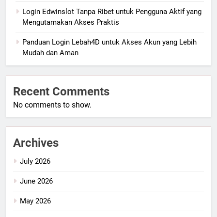
Login Edwinslot Tanpa Ribet untuk Pengguna Aktif yang
Mengutamakan Akses Praktis
Panduan Login Lebah4D untuk Akses Akun yang Lebih
Mudah dan Aman
Recent Comments
No comments to show.
Archives
July 2026
June 2026
May 2026