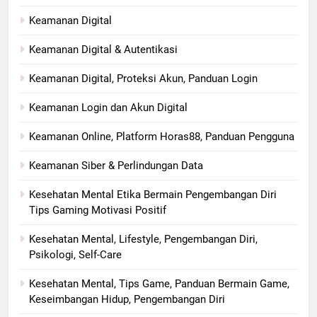
Keamanan Digital
Keamanan Digital & Autentikasi
Keamanan Digital, Proteksi Akun, Panduan Login
Keamanan Login dan Akun Digital
Keamanan Online, Platform Horas88, Panduan Pengguna
Keamanan Siber & Perlindungan Data
Kesehatan Mental Etika Bermain Pengembangan Diri
Tips Gaming Motivasi Positif
Kesehatan Mental, Lifestyle, Pengembangan Diri,
Psikologi, Self-Care
Kesehatan Mental, Tips Game, Panduan Bermain Game,
Keseimbangan Hidup, Pengembangan Diri