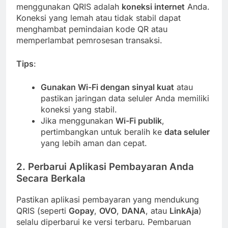
menggunakan QRIS adalah
koneksi internet
Anda.
Koneksi yang lemah atau tidak stabil dapat
menghambat pemindaian kode QR atau
memperlambat pemrosesan transaksi.
Tips
:
Gunakan Wi-Fi dengan sinyal kuat
atau
pastikan jaringan data seluler Anda memiliki
koneksi yang stabil.
Jika menggunakan
Wi-Fi publik
,
pertimbangkan untuk beralih ke
data seluler
yang lebih aman dan cepat.
2.
Perbarui Aplikasi Pembayaran Anda
Secara Berkala
Pastikan aplikasi pembayaran yang mendukung
QRIS (seperti
Gopay
,
OVO
,
DANA
, atau
LinkAja
)
selalu diperbarui ke versi terbaru. Pembaruan