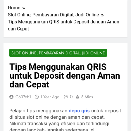
Home
Slot Online, Pembayaran Digital, Judi Online
Tips Menggunakan QRIS untuk Deposit dengan Aman
dan Cepat
SLOT ONLINE, PEMBAYARAN DIGITAL, JUDI ONLINE
Tips Menggunakan QRIS
untuk Deposit dengan Aman
dan Cepat
0
C637eb1
1 Year Ago
8 Mins
Pelajari tips menggunakan
depo qris
untuk deposit
di situs slot online dengan aman dan cepat.
Nikmati transaksi yang efisien dan terlindungi
dengan langkah-langkah sederhana ini.