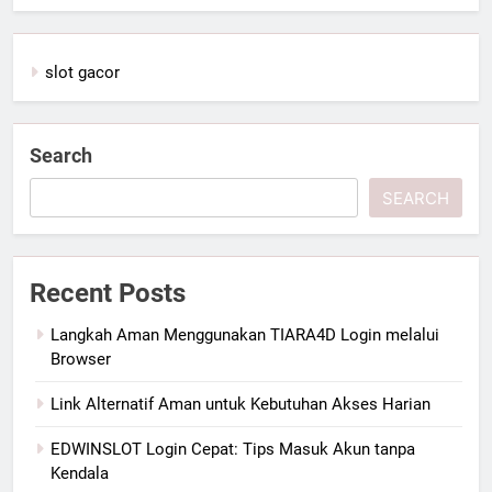
slot gacor
Search
SEARCH
Recent Posts
Langkah Aman Menggunakan TIARA4D Login melalui
Browser
Link Alternatif Aman untuk Kebutuhan Akses Harian
EDWINSLOT Login Cepat: Tips Masuk Akun tanpa
Kendala