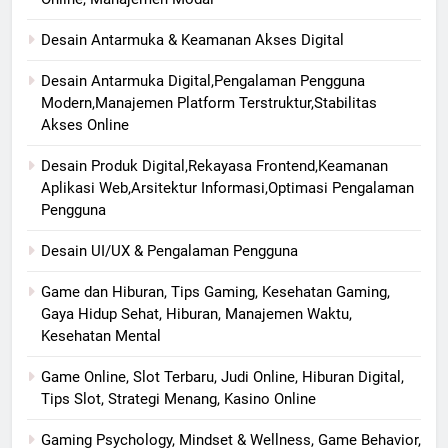
Desain Antarmuka & Keamanan Akses Digital
Desain Antarmuka Digital,Pengalaman Pengguna
Modern,Manajemen Platform Terstruktur,Stabilitas
Akses Online
Desain Produk Digital,Rekayasa Frontend,Keamanan
Aplikasi Web,Arsitektur Informasi,Optimasi Pengalaman
Pengguna
Desain UI/UX & Pengalaman Pengguna
Game dan Hiburan, Tips Gaming, Kesehatan Gaming,
Gaya Hidup Sehat, Hiburan, Manajemen Waktu,
Kesehatan Mental
Game Online, Slot Terbaru, Judi Online, Hiburan Digital,
Tips Slot, Strategi Menang, Kasino Online
Gaming Psychology, Mindset & Wellness, Game Behavior,