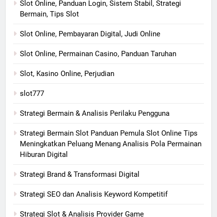
Slot Online, Panduan Login, Sistem Stabil, Strategi
Bermain, Tips Slot
Slot Online, Pembayaran Digital, Judi Online
Slot Online, Permainan Casino, Panduan Taruhan
Slot, Kasino Online, Perjudian
slot777
Strategi Bermain & Analisis Perilaku Pengguna
Strategi Bermain Slot Panduan Pemula Slot Online Tips
Meningkatkan Peluang Menang Analisis Pola Permainan
Hiburan Digital
Strategi Brand & Transformasi Digital
Strategi SEO dan Analisis Keyword Kompetitif
Strategi Slot & Analisis Provider Game