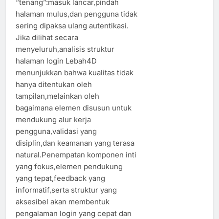
“tenang”:masuk lancar,pindah
halaman mulus,dan pengguna tidak
sering dipaksa ulang autentikasi.
Jika dilihat secara
menyeluruh,analisis struktur
halaman login Lebah4D
menunjukkan bahwa kualitas tidak
hanya ditentukan oleh
tampilan,melainkan oleh
bagaimana elemen disusun untuk
mendukung alur kerja
pengguna,validasi yang
disiplin,dan keamanan yang terasa
natural.Penempatan komponen inti
yang fokus,elemen pendukung
yang tepat,feedback yang
informatif,serta struktur yang
aksesibel akan membentuk
pengalaman login yang cepat dan