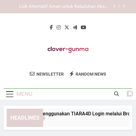
Skip
EDWINSLOT Login Cepat: Tips Masuk Akun tanpa
to
Kendala
content
Login Edwinslot Tanpa Ribet untuk Pengguna
Aktif yang Mengutamakan Akses Praktis
Langkah Aman Menggunakan TIARA4D Login
melalui Browser
Link Alternatif Aman untuk Kebutuhan Akses
Harian
EDWINSLOT Login Cepat: Tips Masuk Akun tanpa
Kendala
Clover Gunma
Dapatkan Produk Alami Yang Mendukung
Login Edwinslot Tanpa Ribet untuk Pengguna
NEWSLETTER
RANDOM NEWS
Aktif yang Mengutamakan Akses Praktis
Keberlanjutan Lingkungan Dari Clover
Gunma.
MENU
ngkah Aman Menggunakan TIARA4D Login melalui Browser
HEADLINES
Month Ago