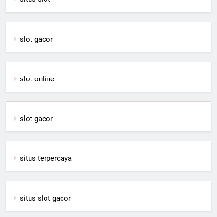
slot gacor
slot online
slot gacor
situs terpercaya
situs slot gacor