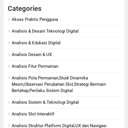
Categories
Akses Praktis Pengguna
Analisis & Desain Teknologi Digital
Analisis & Edukasi Digital
Analisis Desain & UX
Analisis Fitur Permainan
Analisis Pola Permainan,Studi Dinamika
Mesin,Observasi Perubahan Slot,Strategi Bermain
Bertahap,Perilaku Sistem Digital
Analisis Sistem & Teknologi Digital
Analisis Slot Interaktif
Analisis Struktur Platform Digital,UX dan Navigasi