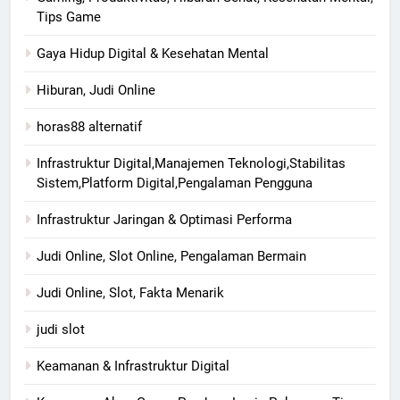
Tips Game
Gaya Hidup Digital & Kesehatan Mental
Hiburan, Judi Online
horas88 alternatif
Infrastruktur Digital,Manajemen Teknologi,Stabilitas
Sistem,Platform Digital,Pengalaman Pengguna
Infrastruktur Jaringan & Optimasi Performa
Judi Online, Slot Online, Pengalaman Bermain
Judi Online, Slot, Fakta Menarik
judi slot
Keamanan & Infrastruktur Digital