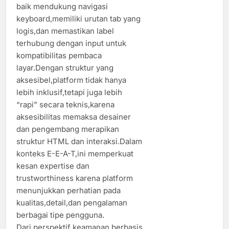
baik mendukung navigasi
keyboard,memiliki urutan tab yang
logis,dan memastikan label
terhubung dengan input untuk
kompatibilitas pembaca
layar.Dengan struktur yang
aksesibel,platform tidak hanya
lebih inklusif,tetapi juga lebih
“rapi” secara teknis,karena
aksesibilitas memaksa desainer
dan pengembang merapikan
struktur HTML dan interaksi.Dalam
konteks E-E-A-T,ini memperkuat
kesan expertise dan
trustworthiness karena platform
menunjukkan perhatian pada
kualitas,detail,dan pengalaman
berbagai tipe pengguna.
Dari perspektif keamanan berbasis