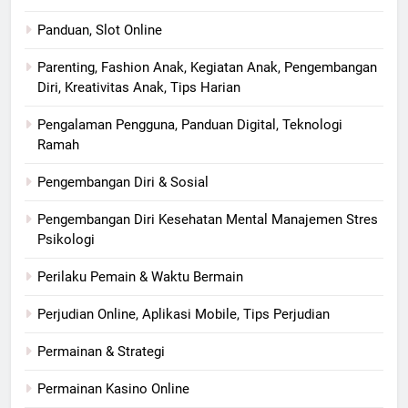
Panduan, Slot Online
Parenting, Fashion Anak, Kegiatan Anak, Pengembangan
Diri, Kreativitas Anak, Tips Harian
Pengalaman Pengguna, Panduan Digital, Teknologi
Ramah
Pengembangan Diri & Sosial
Pengembangan Diri Kesehatan Mental Manajemen Stres
Psikologi
Perilaku Pemain & Waktu Bermain
Perjudian Online, Aplikasi Mobile, Tips Perjudian
Permainan & Strategi
Permainan Kasino Online