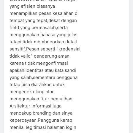
yang efisien biasanya
menampilkan pesan kesalahan di
tempat yang tepat,dekat dengan
field yang bermasalah,serta
menggunakan bahasa yang jelas
tetapi tidak membocorkan detail
sensitif.Pesan seperti “kredensial
tidak valid” cenderung aman
karena tidak mengonfirmasi
apakah identitas atau kata sandi
yang salah,sementara pengguna
tetap bisa diarahkan untuk
mengecek ulang atau
menggunakan fitur pemulihan.
Arsitektur informasi juga
mencakup branding dan sinyal
kepercayaan.Pengguna kerap
menilai legitimasi halaman login