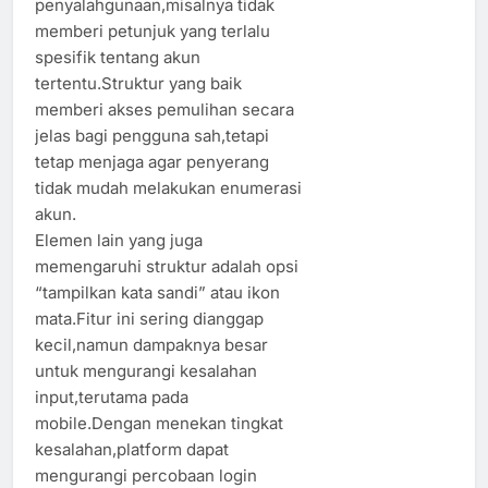
penyalahgunaan,misalnya tidak
memberi petunjuk yang terlalu
spesifik tentang akun
tertentu.Struktur yang baik
memberi akses pemulihan secara
jelas bagi pengguna sah,tetapi
tetap menjaga agar penyerang
tidak mudah melakukan enumerasi
akun.
Elemen lain yang juga
memengaruhi struktur adalah opsi
“tampilkan kata sandi” atau ikon
mata.Fitur ini sering dianggap
kecil,namun dampaknya besar
untuk mengurangi kesalahan
input,terutama pada
mobile.Dengan menekan tingkat
kesalahan,platform dapat
mengurangi percobaan login