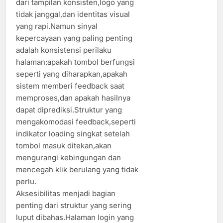
dari tampilan konsisten,logo yang
tidak janggal,dan identitas visual
yang rapi.Namun sinyal
kepercayaan yang paling penting
adalah konsistensi perilaku
halaman:apakah tombol berfungsi
seperti yang diharapkan,apakah
sistem memberi feedback saat
memproses,dan apakah hasilnya
dapat diprediksi.Struktur yang
mengakomodasi feedback,seperti
indikator loading singkat setelah
tombol masuk ditekan,akan
mengurangi kebingungan dan
mencegah klik berulang yang tidak
perlu.
Aksesibilitas menjadi bagian
penting dari struktur yang sering
luput dibahas.Halaman login yang