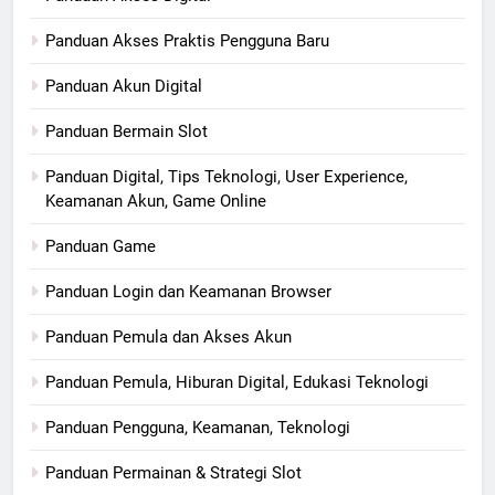
Panduan Akses Praktis Pengguna Baru
Panduan Akun Digital
Panduan Bermain Slot
Panduan Digital, Tips Teknologi, User Experience,
Keamanan Akun, Game Online
Panduan Game
Panduan Login dan Keamanan Browser
Panduan Pemula dan Akses Akun
Panduan Pemula, Hiburan Digital, Edukasi Teknologi
Panduan Pengguna, Keamanan, Teknologi
Panduan Permainan & Strategi Slot