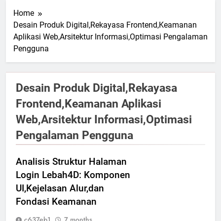
Home
Desain Produk Digital,Rekayasa Frontend,Keamanan
Aplikasi Web,Arsitektur Informasi,Optimasi Pengalaman
Pengguna
Desain Produk Digital,Rekayasa
Frontend,Keamanan Aplikasi
Web,Arsitektur Informasi,Optimasi
Pengalaman Pengguna
Analisis Struktur Halaman
Login Lebah4D: Komponen
UI,Kejelasan Alur,dan
Fondasi Keamanan
c637eb1
7 months