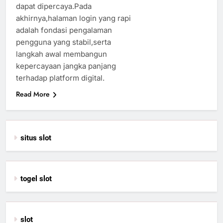
dapat dipercaya.Pada
akhirnya,halaman login yang rapi
adalah fondasi pengalaman
pengguna yang stabil,serta
langkah awal membangun
kepercayaan jangka panjang
terhadap platform digital.
Read More
situs slot
togel slot
slot