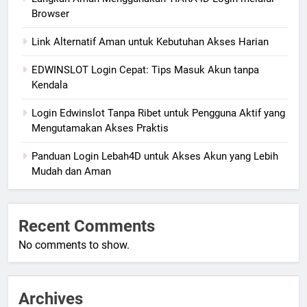
Browser
Link Alternatif Aman untuk Kebutuhan Akses Harian
EDWINSLOT Login Cepat: Tips Masuk Akun tanpa
Kendala
Login Edwinslot Tanpa Ribet untuk Pengguna Aktif yang
Mengutamakan Akses Praktis
Panduan Login Lebah4D untuk Akses Akun yang Lebih
Mudah dan Aman
Recent Comments
No comments to show.
Archives