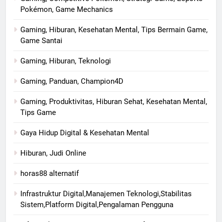
Pokémon, Game Mechanics
Gaming, Hiburan, Kesehatan Mental, Tips Bermain Game,
Game Santai
Gaming, Hiburan, Teknologi
Gaming, Panduan, Champion4D
Gaming, Produktivitas, Hiburan Sehat, Kesehatan Mental,
Tips Game
Gaya Hidup Digital & Kesehatan Mental
Hiburan, Judi Online
horas88 alternatif
Infrastruktur Digital,Manajemen Teknologi,Stabilitas
Sistem,Platform Digital,Pengalaman Pengguna