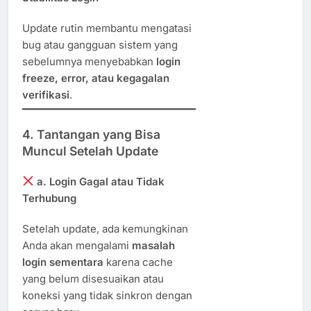
Update rutin membantu mengatasi
bug atau gangguan sistem yang
sebelumnya menyebabkan
login
freeze, error, atau kegagalan
verifikasi
.
4. Tantangan yang Bisa
Muncul Setelah Update
a. Login Gagal atau Tidak
Terhubung
Setelah update, ada kemungkinan
Anda akan mengalami
masalah
login sementara
karena cache
yang belum disesuaikan atau
koneksi yang tidak sinkron dengan