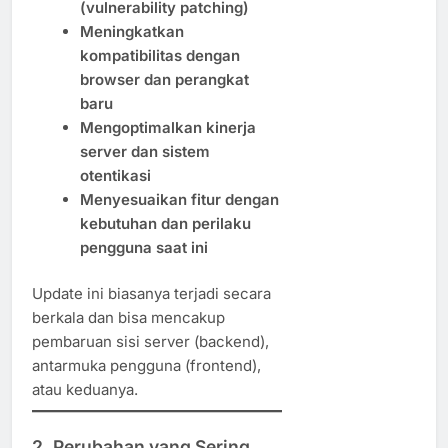
(vulnerability patching)
Meningkatkan
kompatibilitas dengan
browser dan perangkat
baru
Mengoptimalkan kinerja
server dan sistem
otentikasi
Menyesuaikan fitur dengan
kebutuhan dan perilaku
pengguna saat ini
Update ini biasanya terjadi secara
berkala dan bisa mencakup
pembaruan sisi server (backend),
antarmuka pengguna (frontend),
atau keduanya.
2. Perubahan yang Sering