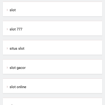
slot
slot 777
situs slot
slot gacor
slot online