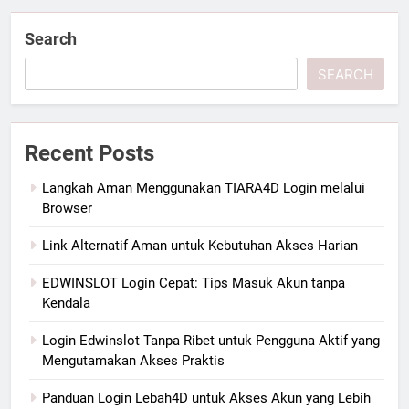
Search
SEARCH
Recent Posts
Langkah Aman Menggunakan TIARA4D Login melalui
Browser
Link Alternatif Aman untuk Kebutuhan Akses Harian
EDWINSLOT Login Cepat: Tips Masuk Akun tanpa
Kendala
Login Edwinslot Tanpa Ribet untuk Pengguna Aktif yang
Mengutamakan Akses Praktis
Panduan Login Lebah4D untuk Akses Akun yang Lebih