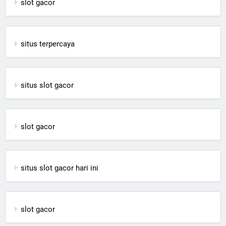
slot gacor
situs terpercaya
situs slot gacor
slot gacor
situs slot gacor hari ini
slot gacor