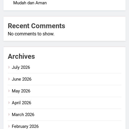
Mudah dan Aman
Recent Comments
No comments to show.
Archives
July 2026
June 2026
May 2026
April 2026
March 2026
February 2026