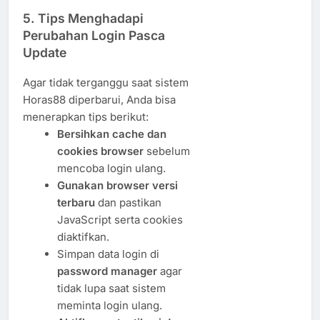
5. Tips Menghadapi
Perubahan Login Pasca
Update
Agar tidak terganggu saat sistem
Horas88 diperbarui, Anda bisa
menerapkan tips berikut:
Bersihkan cache dan
cookies browser
sebelum
mencoba login ulang.
Gunakan browser versi
terbaru
dan pastikan
JavaScript serta cookies
diaktifkan.
Simpan data login di
password manager
agar
tidak lupa saat sistem
meminta login ulang.