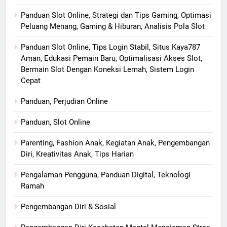
Panduan Slot Online, Strategi dan Tips Gaming, Optimasi
Peluang Menang, Gaming & Hiburan, Analisis Pola Slot
Panduan Slot Online, Tips Login Stabil, Situs Kaya787
Aman, Edukasi Pemain Baru, Optimalisasi Akses Slot,
Bermain Slot Dengan Koneksi Lemah, Sistem Login
Cepat
Panduan, Perjudian Online
Panduan, Slot Online
Parenting, Fashion Anak, Kegiatan Anak, Pengembangan
Diri, Kreativitas Anak, Tips Harian
Pengalaman Pengguna, Panduan Digital, Teknologi
Ramah
Pengembangan Diri & Sosial