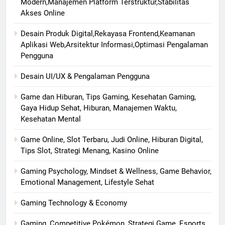
Modern,Manajemen Platform Terstruktur,Stabilitas
Akses Online
Desain Produk Digital,Rekayasa Frontend,Keamanan
Aplikasi Web,Arsitektur Informasi,Optimasi Pengalaman
Pengguna
Desain UI/UX & Pengalaman Pengguna
Game dan Hiburan, Tips Gaming, Kesehatan Gaming,
Gaya Hidup Sehat, Hiburan, Manajemen Waktu,
Kesehatan Mental
Game Online, Slot Terbaru, Judi Online, Hiburan Digital,
Tips Slot, Strategi Menang, Kasino Online
Gaming Psychology, Mindset & Wellness, Game Behavior,
Emotional Management, Lifestyle Sehat
Gaming Technology & Economy
Gaming, Competitive Pokémon, Strategi Game, Esports