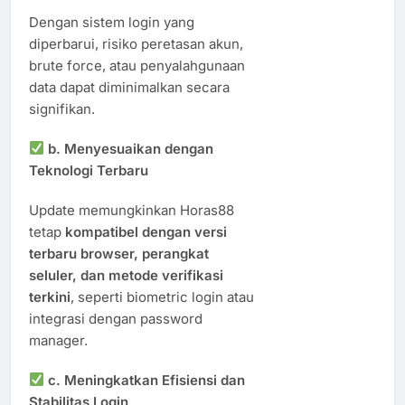
Dengan sistem login yang
diperbarui, risiko peretasan akun,
brute force, atau penyalahgunaan
data dapat diminimalkan secara
signifikan.
b. Menyesuaikan dengan
Teknologi Terbaru
Update memungkinkan Horas88
tetap
kompatibel dengan versi
terbaru browser, perangkat
seluler, dan metode verifikasi
terkini
, seperti biometric login atau
integrasi dengan password
manager.
c. Meningkatkan Efisiensi dan
Stabilitas Login