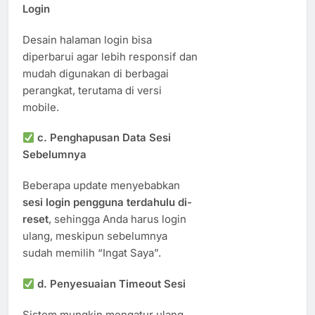
Login
Desain halaman login bisa
diperbarui agar lebih responsif dan
mudah digunakan di berbagai
perangkat, terutama di versi
mobile.
c. Penghapusan Data Sesi
Sebelumnya
Beberapa update menyebabkan
sesi login pengguna terdahulu di-
reset
, sehingga Anda harus login
ulang, meskipun sebelumnya
sudah memilih “Ingat Saya”.
d. Penyesuaian Timeout Sesi
Sistem mungkin mengatur ulang