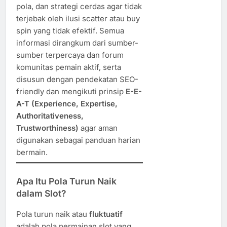
pola, dan strategi cerdas agar tidak
terjebak oleh ilusi scatter atau buy
spin yang tidak efektif. Semua
informasi dirangkum dari sumber-
sumber terpercaya dan forum
komunitas pemain aktif, serta
disusun dengan pendekatan SEO-
friendly dan mengikuti prinsip
E-E-
A-T (Experience, Expertise,
Authoritativeness,
Trustworthiness)
agar aman
digunakan sebagai panduan harian
bermain.
Apa Itu Pola Turun Naik
dalam Slot?
Pola turun naik atau
fluktuatif
adalah pola permainan slot yang