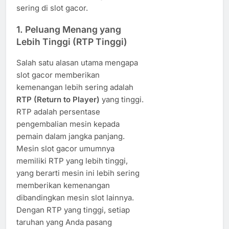
sering di slot gacor.
1.
Peluang Menang yang
Lebih Tinggi (RTP Tinggi)
Salah satu alasan utama mengapa
slot gacor memberikan
kemenangan lebih sering adalah
RTP (Return to Player)
yang tinggi.
RTP adalah persentase
pengembalian mesin kepada
pemain dalam jangka panjang.
Mesin slot gacor umumnya
memiliki RTP yang lebih tinggi,
yang berarti mesin ini lebih sering
memberikan kemenangan
dibandingkan mesin slot lainnya.
Dengan RTP yang tinggi, setiap
taruhan yang Anda pasang