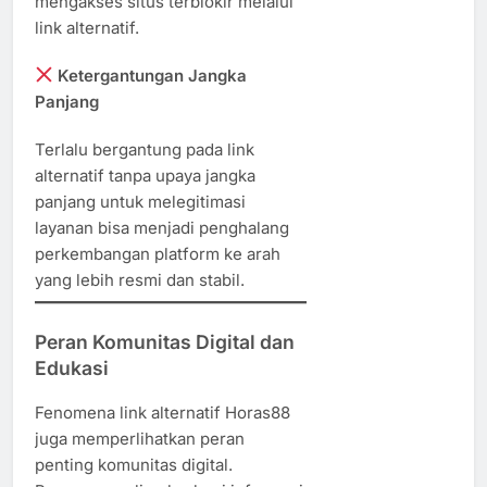
mengakses situs terblokir melalui
link alternatif.
Ketergantungan Jangka
Panjang
Terlalu bergantung pada link
alternatif tanpa upaya jangka
panjang untuk melegitimasi
layanan bisa menjadi penghalang
perkembangan platform ke arah
yang lebih resmi dan stabil.
Peran Komunitas Digital dan
Edukasi
Fenomena link alternatif Horas88
juga memperlihatkan peran
penting komunitas digital.