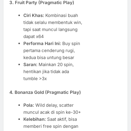
3.
Fruit Party (Pragmatic Play)
Ciri Khas:
Kombinasi buah
tidak selalu membentuk win,
tapi saat muncul langsung
dapat x64
Performa Hari Ini:
Buy spin
pertama cenderung rugi,
kedua bisa untung besar
Saran:
Mainkan 20 spin,
hentikan jika tidak ada
tumble >3x
4.
Bonanza Gold (Pragmatic Play)
Pola:
Wild delay, scatter
muncul acak di spin ke-30+
Kelebihan:
Saat aktif, bisa
memberi free spin dengan