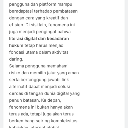
pengguna dan platform mampu
beradaptasi terhadap pembatasan
dengan cara yang kreatif dan
efisien. Di sisi lain, fenomena ini
juga menjadi pengingat bahwa
literasi digital dan kesadaran
hukum
tetap harus menjadi
fondasi utama dalam aktivitas
daring.
Selama pengguna memahami
risiko dan memilih jalur yang aman
serta bertanggung jawab, link
alternatif dapat menjadi solusi
cerdas di tengah dunia digital yang
penuh batasan. Ke depan,
fenomena ini bukan hanya akan
terus ada, tetapi juga akan terus
berkembang seiring kompleksitas
kebijakan internet global.