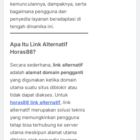
kemunculannya, dampaknya, serta
bagaimana pengguna dan
penyedia layanan beradaptasi di
tengah dinamika ini.
Apa Itu Link Alternatif
Horas88?
Secara sederhana,
link alternatif
adalah
alamat domain pengganti
yang digunakan ketika domain
utama suatu situs diblokir atau
tidak dapat diakses. Untuk
horas88 link alternatif
, link
alternatif merupakan solusi teknis
yang memungkinkan pengguna
tetap bisa terhubung ke server
utama meskipun alamat utama
diblokir oleh penyedia layanan