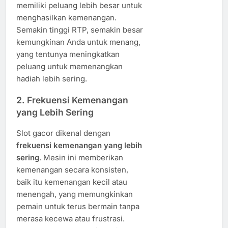
memiliki peluang lebih besar untuk
menghasilkan kemenangan.
Semakin tinggi RTP, semakin besar
kemungkinan Anda untuk menang,
yang tentunya meningkatkan
peluang untuk memenangkan
hadiah lebih sering.
2.
Frekuensi Kemenangan
yang Lebih Sering
Slot gacor dikenal dengan
frekuensi kemenangan yang lebih
sering
. Mesin ini memberikan
kemenangan secara konsisten,
baik itu kemenangan kecil atau
menengah, yang memungkinkan
pemain untuk terus bermain tanpa
merasa kecewa atau frustrasi.