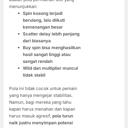
menunjukkan:
Spin kosong terjadi
berulang, lalu diikuti
kemenangan besar
Scatter delay lebih panjang
dari biasanya
Buy spin bisa menghasilkan
hasil sangat tinggi atau
sangat rendah
Wild dan multiplier muncul
tidak stabil
Pola ini tidak cocok untuk pemain
yang hanya mengejar stabilitas.
Namun, bagi mereka yang tahu
kapan harus menahan dan kapan
harus masuk agresif,
pola turun
naik justru menyimpan potensi