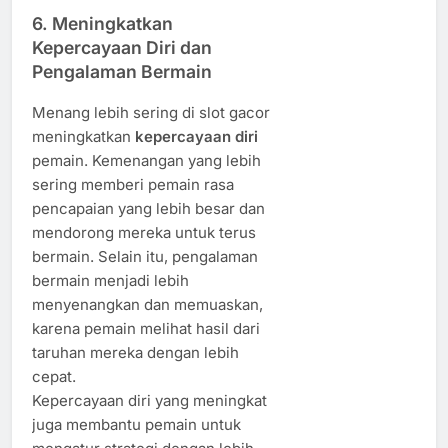
6.
Meningkatkan
Kepercayaan Diri dan
Pengalaman Bermain
Menang lebih sering di slot gacor
meningkatkan
kepercayaan diri
pemain. Kemenangan yang lebih
sering memberi pemain rasa
pencapaian yang lebih besar dan
mendorong mereka untuk terus
bermain. Selain itu, pengalaman
bermain menjadi lebih
menyenangkan dan memuaskan,
karena pemain melihat hasil dari
taruhan mereka dengan lebih
cepat.
Kepercayaan diri yang meningkat
juga membantu pemain untuk