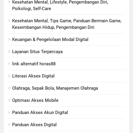
Kesehatan Mental, Lifestyle, Pengembangan Diri,
Psikologi, Self-Care
Kesehatan Mental, Tips Game, Panduan Bermain Game,
Keseimbangan Hidup, Pengembangan Diri
Keuangan & Pengelolaan Modal Digital
Layanan Situs Terpercaya
link alternatif horas88
Literasi Akses Digital
Olahraga, Sepak Bola, Manajemen Olahraga
Optimasi Akses Mobile
Panduan Akses Akun Digital
Panduan Akses Digital