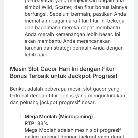
pembayaran yang menjelaskan bagaimana
simbol Wild, Scatter, dan fitur bonus lainnya
berfungsi. Sebelum bermain, pastikan Anda
memahami bagaimana fitur-fitur ini bekerja
dan bagaimana mereka dapat membantu
Anda meraih kemenangan lebih besar. Ini
akan membantu Anda merencanakan
taruhan dan strategi bermain Anda dengan
lebih baik.
Mesin Slot Gacor Hari Ini dengan Fitur
Bonus Terbaik untuk Jackpot Progresif
Berikut adalah beberapa mesin slot gacor yang
terkenal dengan fitur bonus yang menguntungkan
dan peluang jackpot progresif besar:
Mega Moolah (Microgaming)
RTP:
88%
Mega Moolah adalah mesin slot progresif
paling terkenal dengan jackpot yang dapat