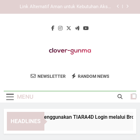
Skip
EDWINSLOT Login Cepat: Tips Masuk Akun tanpa
to
Kendala
content
Login Edwinslot Tanpa Ribet untuk Pengguna
Aktif yang Mengutamakan Akses Praktis
Langkah Aman Menggunakan TIARA4D Login
melalui Browser
Link Alternatif Aman untuk Kebutuhan Akses
Harian
EDWINSLOT Login Cepat: Tips Masuk Akun tanpa
Kendala
Clover Gunma
Dapatkan Produk Alami Yang Mendukung
Login Edwinslot Tanpa Ribet untuk Pengguna
NEWSLETTER
RANDOM NEWS
Aktif yang Mengutamakan Akses Praktis
Keberlanjutan Lingkungan Dari Clover
Gunma.
MENU
angkah Aman Menggunakan TIARA4D Login melalui Browser
HEADLINES
Month Ago