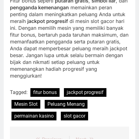
Fitur bonus seperti
putaran gratis
,
simbol liar
, dan
pengganda kemenangan
memainkan peran
penting dalam meningkatkan peluang Anda untuk
meraih
jackpot progresif
di mesin slot gacor hari
ini. Dengan memilih mesin yang memiliki banyak
fitur bonus, bertaruh pada taruhan maksimum, dan
memanfaatkan pengganda serta putaran gratis,
Anda dapat memperbesar peluang meraih jackpot
besar. Jangan lupa untuk selalu bermain dengan
bijak dan nikmati setiap peluang untuk
memenangkan hadiah progresif yang
menggiurkan!
Tagged:
fitur bonus
jackpot progresif
Mesin Slot
Peluang Menang
permainan kasino
slot gacor