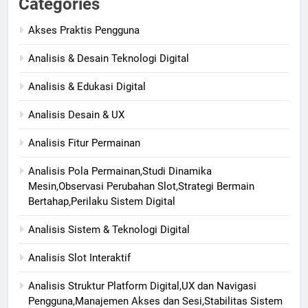
Categories
Akses Praktis Pengguna
Analisis & Desain Teknologi Digital
Analisis & Edukasi Digital
Analisis Desain & UX
Analisis Fitur Permainan
Analisis Pola Permainan,Studi Dinamika
Mesin,Observasi Perubahan Slot,Strategi Bermain
Bertahap,Perilaku Sistem Digital
Analisis Sistem & Teknologi Digital
Analisis Slot Interaktif
Analisis Struktur Platform Digital,UX dan Navigasi
Pengguna,Manajemen Akses dan Sesi,Stabilitas Sistem