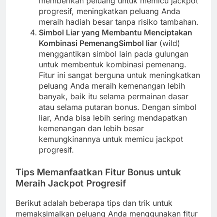
memberikan peluang untuk memicu jackpot
progresif, meningkatkan peluang Anda
meraih hadiah besar tanpa risiko tambahan.
Simbol Liar yang Membantu Menciptakan
Kombinasi Pemenang
Simbol liar
(wild)
menggantikan simbol lain pada gulungan
untuk membentuk kombinasi pemenang.
Fitur ini sangat berguna untuk meningkatkan
peluang Anda meraih kemenangan lebih
banyak, baik itu selama permainan dasar
atau selama putaran bonus. Dengan simbol
liar, Anda bisa lebih sering mendapatkan
kemenangan dan lebih besar
kemungkinannya untuk memicu jackpot
progresif.
Tips Memanfaatkan Fitur Bonus untuk
Meraih Jackpot Progresif
Berikut adalah beberapa tips dan trik untuk
memaksimalkan peluang Anda menggunakan fitur