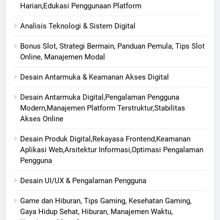
Harian,Edukasi Penggunaan Platform
Analisis Teknologi & Sistem Digital
Bonus Slot, Strategi Bermain, Panduan Pemula, Tips Slot
Online, Manajemen Modal
Desain Antarmuka & Keamanan Akses Digital
Desain Antarmuka Digital,Pengalaman Pengguna
Modern,Manajemen Platform Terstruktur,Stabilitas
Akses Online
Desain Produk Digital,Rekayasa Frontend,Keamanan
Aplikasi Web,Arsitektur Informasi,Optimasi Pengalaman
Pengguna
Desain UI/UX & Pengalaman Pengguna
Game dan Hiburan, Tips Gaming, Kesehatan Gaming,
Gaya Hidup Sehat, Hiburan, Manajemen Waktu,