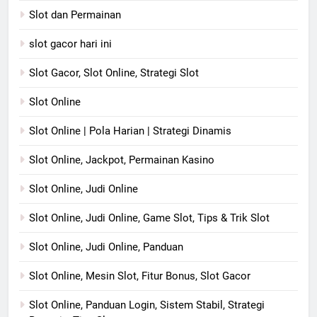
Slot dan Permainan
slot gacor hari ini
Slot Gacor, Slot Online, Strategi Slot
Slot Online
Slot Online | Pola Harian | Strategi Dinamis
Slot Online, Jackpot, Permainan Kasino
Slot Online, Judi Online
Slot Online, Judi Online, Game Slot, Tips & Trik Slot
Slot Online, Judi Online, Panduan
Slot Online, Mesin Slot, Fitur Bonus, Slot Gacor
Slot Online, Panduan Login, Sistem Stabil, Strategi