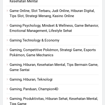
Kesehatan Mental
Game Online, Slot Terbaru, Judi Online, Hiburan Digital,
Tips Slot, Strategi Menang, Kasino Online
Gaming Psychology, Mindset & Wellness, Game Behavior,
Emotional Management, Lifestyle Sehat
Gaming Technology & Economy
Gaming, Competitive Pokémon, Strategi Game, Esports
Pokémon, Game Mechanics
Gaming, Hiburan, Kesehatan Mental, Tips Bermain Game,
Game Santai
Gaming, Hiburan, Teknologi
Gaming, Panduan, Champion4D
Gaming, Produktivitas, Hiburan Sehat, Kesehatan Mental,
Tips Game