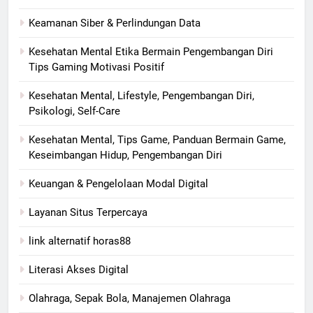
Keamanan Siber & Perlindungan Data
Kesehatan Mental Etika Bermain Pengembangan Diri
Tips Gaming Motivasi Positif
Kesehatan Mental, Lifestyle, Pengembangan Diri,
Psikologi, Self-Care
Kesehatan Mental, Tips Game, Panduan Bermain Game,
Keseimbangan Hidup, Pengembangan Diri
Keuangan & Pengelolaan Modal Digital
Layanan Situs Terpercaya
link alternatif horas88
Literasi Akses Digital
Olahraga, Sepak Bola, Manajemen Olahraga