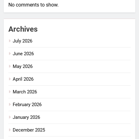
No comments to show.
Archives
July 2026
June 2026
May 2026
April 2026
March 2026
February 2026
January 2026
December 2025