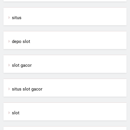
situs
depo slot
slot gacor
situs slot gacor
slot