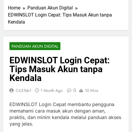
Home
Panduan Akun Digital
EDWINSLOT Login Cepat: Tips Masuk Akun tanpa
Kendala
PANDUAN AKUN DIGITAL
EDWINSLOT Login Cepat:
Tips Masuk Akun tanpa
Kendala
0
C637eb1
1 Month Ago
10 Mins
EDWINSLOT Login Cepat membantu pengguna
memahami cara masuk akun dengan aman,
praktis, dan minim kendala melalui panduan akses
yang jelas.