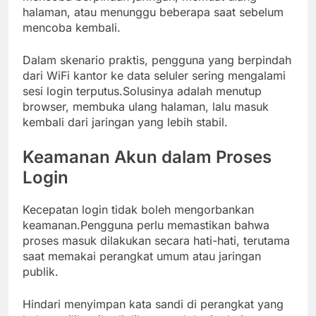
halaman, atau menunggu beberapa saat sebelum
mencoba kembali.
Dalam skenario praktis, pengguna yang berpindah
dari WiFi kantor ke data seluler sering mengalami
sesi login terputus.Solusinya adalah menutup
browser, membuka ulang halaman, lalu masuk
kembali dari jaringan yang lebih stabil.
Keamanan Akun dalam Proses
Login
Kecepatan login tidak boleh mengorbankan
keamanan.Pengguna perlu memastikan bahwa
proses masuk dilakukan secara hati-hati, terutama
saat memakai perangkat umum atau jaringan
publik.
Hindari menyimpan kata sandi di perangkat yang