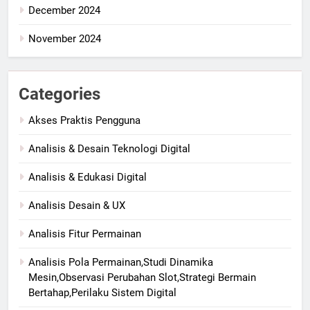
December 2024
November 2024
Categories
Akses Praktis Pengguna
Analisis & Desain Teknologi Digital
Analisis & Edukasi Digital
Analisis Desain & UX
Analisis Fitur Permainan
Analisis Pola Permainan,Studi Dinamika
Mesin,Observasi Perubahan Slot,Strategi Bermain
Bertahap,Perilaku Sistem Digital