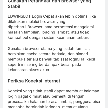
Gunakan Perangkat dan Browser yang
Stabil
EDWINSLOT Login Cepat akan lebih optimal jika
dilakukan melalui browser yang
diperbarui.Browser lama berpotensi mengalami
masalah tampilan, loading lambat, atau tidak
kompatibel dengan sistem keamanan terbaru.
Gunakan browser utama yang sudah familiar,
bersihkan cache secara berkala, dan hindari
membuka terlalu banyak tab saat login.Hal kecil
seperti ini sering berdampak besar pada
kelancaran akses akun.
Periksa Koneksi Internet
Koneksi yang tidak stabil dapat membuat halaman
login gagal dimuat atau berhenti di tengah
proses.Jika halaman terasa lambat, pengguna bisa
mencoba berpindah jaringan, memuat ulang