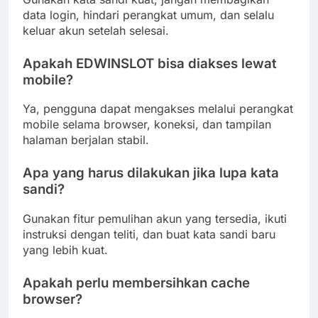
data login, hindari perangkat umum, dan selalu
keluar akun setelah selesai.
Apakah EDWINSLOT bisa diakses lewat
mobile?
Ya, pengguna dapat mengakses melalui perangkat
mobile selama browser, koneksi, dan tampilan
halaman berjalan stabil.
Apa yang harus dilakukan jika lupa kata
sandi?
Gunakan fitur pemulihan akun yang tersedia, ikuti
instruksi dengan teliti, dan buat kata sandi baru
yang lebih kuat.
Apakah perlu membersihkan cache
browser?