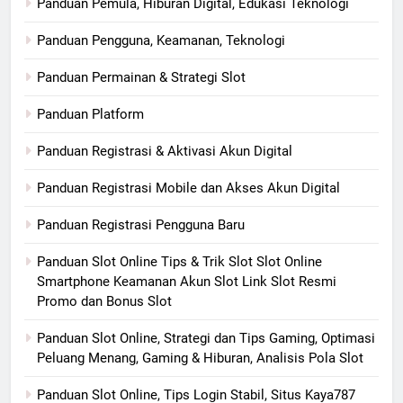
Panduan Pemula, Hiburan Digital, Edukasi Teknologi
Panduan Pengguna, Keamanan, Teknologi
Panduan Permainan & Strategi Slot
Panduan Platform
Panduan Registrasi & Aktivasi Akun Digital
Panduan Registrasi Mobile dan Akses Akun Digital
Panduan Registrasi Pengguna Baru
Panduan Slot Online Tips & Trik Slot Slot Online
Smartphone Keamanan Akun Slot Link Slot Resmi
Promo dan Bonus Slot
Panduan Slot Online, Strategi dan Tips Gaming, Optimasi
Peluang Menang, Gaming & Hiburan, Analisis Pola Slot
Panduan Slot Online, Tips Login Stabil, Situs Kaya787