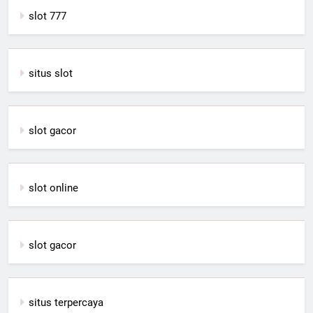
slot 777
situs slot
slot gacor
slot online
slot gacor
situs terpercaya