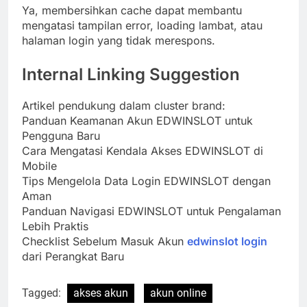
Ya, membersihkan cache dapat membantu
mengatasi tampilan error, loading lambat, atau
halaman login yang tidak merespons.
Internal Linking Suggestion
Artikel pendukung dalam cluster brand:
Panduan Keamanan Akun EDWINSLOT untuk
Pengguna Baru
Cara Mengatasi Kendala Akses EDWINSLOT di
Mobile
Tips Mengelola Data Login EDWINSLOT dengan
Aman
Panduan Navigasi EDWINSLOT untuk Pengalaman
Lebih Praktis
Checklist Sebelum Masuk Akun
edwinslot login
dari Perangkat Baru
Tagged:
akses akun
akun online