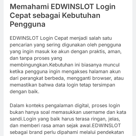
Memahami EDWINSLOT Login
Cepat sebagai Kebutuhan
Pengguna
EDWINSLOT Login Cepat menjadi salah satu
pencarian yang sering digunakan oleh pengguna
yang ingin masuk ke akun dengan praktis, aman,
dan tanpa proses yang
membingungkan.Kebutuhan ini biasanya muncul
ketika pengguna ingin mengakses halaman akun
dari perangkat berbeda, mengganti browser, atau
memastikan bahwa data login tetap tersimpan
dengan baik.
Dalam konteks pengalaman digital, proses login
bukan hanya soal memasukkan username dan kata
sandi.Login yang baik harus terasa ringan, jelas,
dan memberi rasa aman sejak awal.EDWINSLOT
sebagai brand perlu dipahami melalui pendekatan