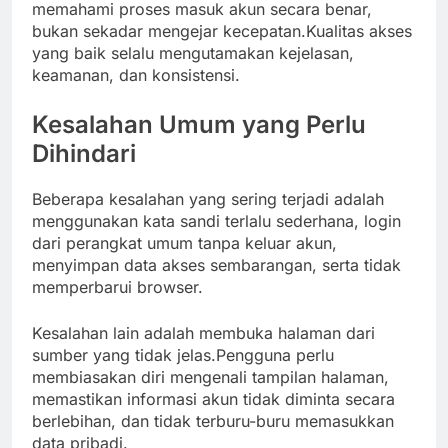
memahami proses masuk akun secara benar,
bukan sekadar mengejar kecepatan.Kualitas akses
yang baik selalu mengutamakan kejelasan,
keamanan, dan konsistensi.
Kesalahan Umum yang Perlu
Dihindari
Beberapa kesalahan yang sering terjadi adalah
menggunakan kata sandi terlalu sederhana, login
dari perangkat umum tanpa keluar akun,
menyimpan data akses sembarangan, serta tidak
memperbarui browser.
Kesalahan lain adalah membuka halaman dari
sumber yang tidak jelas.Pengguna perlu
membiasakan diri mengenali tampilan halaman,
memastikan informasi akun tidak diminta secara
berlebihan, dan tidak terburu-buru memasukkan
data pribadi.