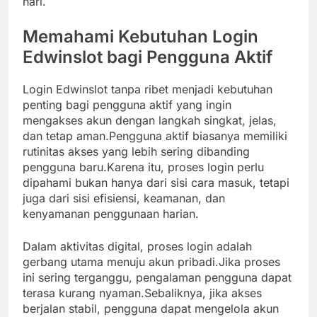
hari.
Memahami Kebutuhan Login
Edwinslot bagi Pengguna Aktif
Login Edwinslot tanpa ribet menjadi kebutuhan
penting bagi pengguna aktif yang ingin
mengakses akun dengan langkah singkat, jelas,
dan tetap aman.Pengguna aktif biasanya memiliki
rutinitas akses yang lebih sering dibanding
pengguna baru.Karena itu, proses login perlu
dipahami bukan hanya dari sisi cara masuk, tetapi
juga dari sisi efisiensi, keamanan, dan
kenyamanan penggunaan harian.
Dalam aktivitas digital, proses login adalah
gerbang utama menuju akun pribadi.Jika proses
ini sering terganggu, pengalaman pengguna dapat
terasa kurang nyaman.Sebaliknya, jika akses
berjalan stabil, pengguna dapat mengelola akun