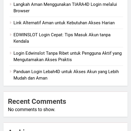
Langkah Aman Menggunakan TIARA4D Login melalui
Browser
Link Alternatif Aman untuk Kebutuhan Akses Harian
EDWINSLOT Login Cepat: Tips Masuk Akun tanpa
Kendala
Login Edwinslot Tanpa Ribet untuk Pengguna Aktif yang
Mengutamakan Akses Praktis
Panduan Login Lebah4D untuk Akses Akun yang Lebih
Mudah dan Aman
Recent Comments
No comments to show.