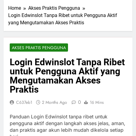
Home
Akses Praktis Pengguna
Login Edwinslot Tanpa Ribet untuk Pengguna Aktif
yang Mengutamakan Akses Praktis
AKSES PRAKTIS PENGGUNA
Login Edwinslot Tanpa Ribet
untuk Pengguna Aktif yang
Mengutamakan Akses
Praktis
0
C637eb1
2 Months Ago
16 Mins
Panduan Login Edwinslot tanpa ribet untuk
pengguna aktif dengan langkah akses jelas, aman,
dan praktis agar akun lebih mudah dikelola setiap