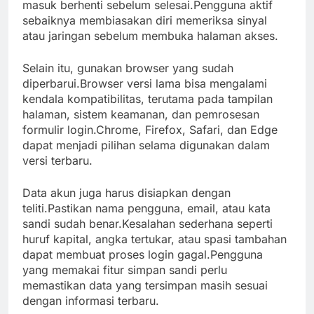
masuk berhenti sebelum selesai.Pengguna aktif
sebaiknya membiasakan diri memeriksa sinyal
atau jaringan sebelum membuka halaman akses.
Selain itu, gunakan browser yang sudah
diperbarui.Browser versi lama bisa mengalami
kendala kompatibilitas, terutama pada tampilan
halaman, sistem keamanan, dan pemrosesan
formulir login.Chrome, Firefox, Safari, dan Edge
dapat menjadi pilihan selama digunakan dalam
versi terbaru.
Data akun juga harus disiapkan dengan
teliti.Pastikan nama pengguna, email, atau kata
sandi sudah benar.Kesalahan sederhana seperti
huruf kapital, angka tertukar, atau spasi tambahan
dapat membuat proses login gagal.Pengguna
yang memakai fitur simpan sandi perlu
memastikan data yang tersimpan masih sesuai
dengan informasi terbaru.