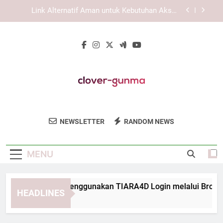
Skip
EDWINSLOT Login Cepat: Tips Masuk Akun tanpa
to
Kendala
content
Login Edwinslot Tanpa Ribet untuk Pengguna
Aktif yang Mengutamakan Akses Praktis
Langkah Aman Menggunakan TIARA4D Login
melalui Browser
Link Alternatif Aman untuk Kebutuhan Akses
Harian
EDWINSLOT Login Cepat: Tips Masuk Akun tanpa
Kendala
Clover Gunma
Dapatkan Produk Alami Yang Mendukung
Login Edwinslot Tanpa Ribet untuk Pengguna
NEWSLETTER
RANDOM NEWS
Aktif yang Mengutamakan Akses Praktis
Keberlanjutan Lingkungan Dari Clover
Gunma.
MENU
angkah Aman Menggunakan TIARA4D Login melalui Browser
HEADLINES
 Weeks Ago