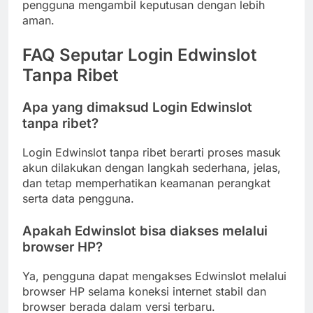
pengguna mengambil keputusan dengan lebih
aman.
FAQ Seputar Login Edwinslot
Tanpa Ribet
Apa yang dimaksud Login Edwinslot
tanpa ribet?
Login Edwinslot tanpa ribet berarti proses masuk
akun dilakukan dengan langkah sederhana, jelas,
dan tetap memperhatikan keamanan perangkat
serta data pengguna.
Apakah Edwinslot bisa diakses melalui
browser HP?
Ya, pengguna dapat mengakses Edwinslot melalui
browser HP selama koneksi internet stabil dan
browser berada dalam versi terbaru.