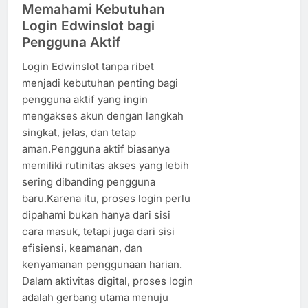
Memahami Kebutuhan
Login Edwinslot bagi
Pengguna Aktif
Login Edwinslot tanpa ribet
menjadi kebutuhan penting bagi
pengguna aktif yang ingin
mengakses akun dengan langkah
singkat, jelas, dan tetap
aman.Pengguna aktif biasanya
memiliki rutinitas akses yang lebih
sering dibanding pengguna
baru.Karena itu, proses login perlu
dipahami bukan hanya dari sisi
cara masuk, tetapi juga dari sisi
efisiensi, keamanan, dan
kenyamanan penggunaan harian.
Dalam aktivitas digital, proses login
adalah gerbang utama menuju