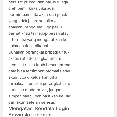
bersifat pribadi dan harus dijaga
oleh pemiliknya.Jika ada
permintaan data akun dari pihak
yang tidak jelas, sebaiknya
abaikan.Pengguna juga perlu
berhati-hati terhadap pesan atau
informasi yang mengarahkan ke
halaman tidak dikenal.
Gunakan perangkat pribadi untuk
akses rutin.Perangkat umum
memiliki risiko lebih besar karena
data bisa tersimpan otomatis atau
akun lupa dikeluarkan.Jika
terpaksa memakai perangkat lain,
gunakan mode privat, jangan
simpan sandi, dan pastikan keluar
dari akun setelah selesai.
Mengatasi Kendala Login
Edwinslot dengan