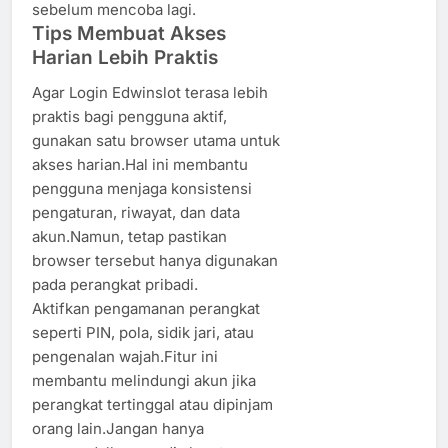
sebelum mencoba lagi.
Tips Membuat Akses
Harian Lebih Praktis
Agar Login Edwinslot terasa lebih
praktis bagi pengguna aktif,
gunakan satu browser utama untuk
akses harian.Hal ini membantu
pengguna menjaga konsistensi
pengaturan, riwayat, dan data
akun.Namun, tetap pastikan
browser tersebut hanya digunakan
pada perangkat pribadi.
Aktifkan pengamanan perangkat
seperti PIN, pola, sidik jari, atau
pengenalan wajah.Fitur ini
membantu melindungi akun jika
perangkat tertinggal atau dipinjam
orang lain.Jangan hanya