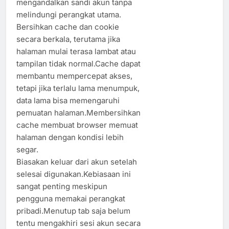
mengandalkan sandi akun tanpa
melindungi perangkat utama.
Bersihkan cache dan cookie
secara berkala, terutama jika
halaman mulai terasa lambat atau
tampilan tidak normal.Cache dapat
membantu mempercepat akses,
tetapi jika terlalu lama menumpuk,
data lama bisa memengaruhi
pemuatan halaman.Membersihkan
cache membuat browser memuat
halaman dengan kondisi lebih
segar.
Biasakan keluar dari akun setelah
selesai digunakan.Kebiasaan ini
sangat penting meskipun
pengguna memakai perangkat
pribadi.Menutup tab saja belum
tentu mengakhiri sesi akun secara