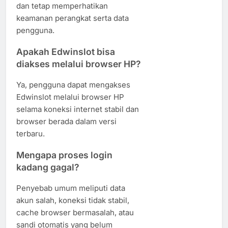
dan tetap memperhatikan
keamanan perangkat serta data
pengguna.
Apakah Edwinslot bisa
diakses melalui browser HP?
Ya, pengguna dapat mengakses
Edwinslot melalui browser HP
selama koneksi internet stabil dan
browser berada dalam versi
terbaru.
Mengapa proses login
kadang gagal?
Penyebab umum meliputi data
akun salah, koneksi tidak stabil,
cache browser bermasalah, atau
sandi otomatis yang belum