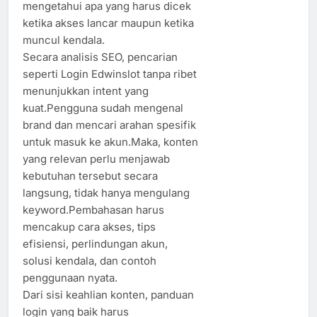
mengetahui apa yang harus dicek
ketika akses lancar maupun ketika
muncul kendala.
Secara analisis SEO, pencarian
seperti Login Edwinslot tanpa ribet
menunjukkan intent yang
kuat.Pengguna sudah mengenal
brand dan mencari arahan spesifik
untuk masuk ke akun.Maka, konten
yang relevan perlu menjawab
kebutuhan tersebut secara
langsung, tidak hanya mengulang
keyword.Pembahasan harus
mencakup cara akses, tips
efisiensi, perlindungan akun,
solusi kendala, dan contoh
penggunaan nyata.
Dari sisi keahlian konten, panduan
login yang baik harus