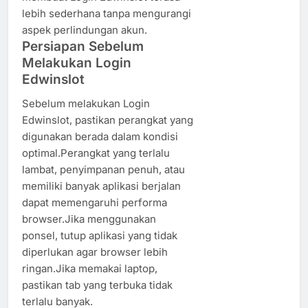
lebih sederhana tanpa mengurangi
aspek perlindungan akun.
Persiapan Sebelum
Melakukan Login
Edwinslot
Sebelum melakukan Login
Edwinslot, pastikan perangkat yang
digunakan berada dalam kondisi
optimal.Perangkat yang terlalu
lambat, penyimpanan penuh, atau
memiliki banyak aplikasi berjalan
dapat memengaruhi performa
browser.Jika menggunakan
ponsel, tutup aplikasi yang tidak
diperlukan agar browser lebih
ringan.Jika memakai laptop,
pastikan tab yang terbuka tidak
terlalu banyak.