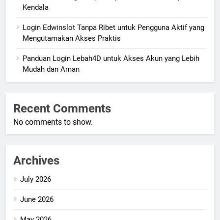
Kendala
Login Edwinslot Tanpa Ribet untuk Pengguna Aktif yang
Mengutamakan Akses Praktis
Panduan Login Lebah4D untuk Akses Akun yang Lebih
Mudah dan Aman
Recent Comments
No comments to show.
Archives
July 2026
June 2026
May 2026