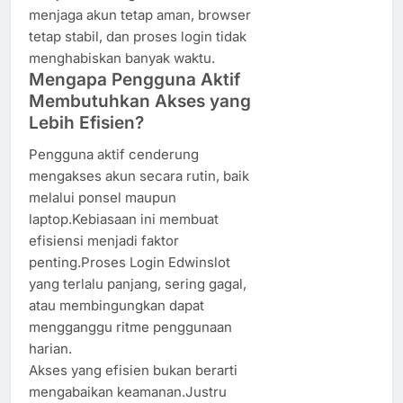
menjaga akun tetap aman, browser
tetap stabil, dan proses login tidak
menghabiskan banyak waktu.
Mengapa Pengguna Aktif
Membutuhkan Akses yang
Lebih Efisien?
Pengguna aktif cenderung
mengakses akun secara rutin, baik
melalui ponsel maupun
laptop.Kebiasaan ini membuat
efisiensi menjadi faktor
penting.Proses Login Edwinslot
yang terlalu panjang, sering gagal,
atau membingungkan dapat
mengganggu ritme penggunaan
harian.
Akses yang efisien bukan berarti
mengabaikan keamanan.Justru