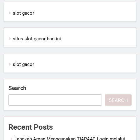
slot gacor
situs slot gacor hari ini
slot gacor
Search
SEARCH
Recent Posts
Langkah Aman Menggunakan TIARA4D Login melalui