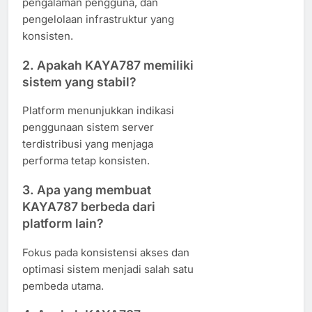
pengalaman pengguna, dan
pengelolaan infrastruktur yang
konsisten.
2. Apakah KAYA787 memiliki
sistem yang stabil?
Platform menunjukkan indikasi
penggunaan sistem server
terdistribusi yang menjaga
performa tetap konsisten.
3. Apa yang membuat
KAYA787 berbeda dari
platform lain?
Fokus pada konsistensi akses dan
optimasi sistem menjadi salah satu
pembeda utama.