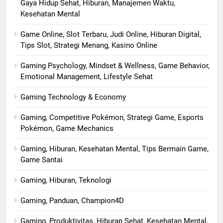
Gaya Hidup Sehat, Hiburan, Manajemen Waktu,
Kesehatan Mental
Game Online, Slot Terbaru, Judi Online, Hiburan Digital,
Tips Slot, Strategi Menang, Kasino Online
Gaming Psychology, Mindset & Wellness, Game Behavior,
Emotional Management, Lifestyle Sehat
Gaming Technology & Economy
Gaming, Competitive Pokémon, Strategi Game, Esports
Pokémon, Game Mechanics
Gaming, Hiburan, Kesehatan Mental, Tips Bermain Game,
Game Santai
Gaming, Hiburan, Teknologi
Gaming, Panduan, Champion4D
Gaming, Produktivitas, Hiburan Sehat, Kesehatan Mental,