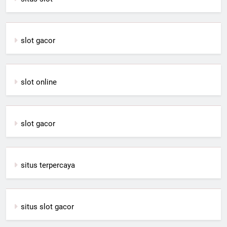
slot gacor
slot online
slot gacor
situs terpercaya
situs slot gacor