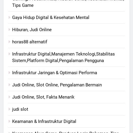
Tips Game
Gaya Hidup Digital & Kesehatan Mental
Hiburan, Judi Online
horas88 alternatif
Infrastruktur Digital,Manajemen Teknologi,Stabilitas
Sistem,Platform Digital,Pengalaman Pengguna
Infrastruktur Jaringan & Optimasi Performa
Judi Online, Slot Online, Pengalaman Bermain
Judi Online, Slot, Fakta Menarik
judi slot
Keamanan & Infrastruktur Digital