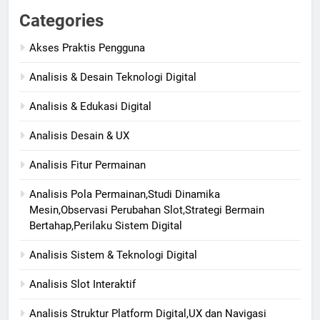
Categories
Akses Praktis Pengguna
Analisis & Desain Teknologi Digital
Analisis & Edukasi Digital
Analisis Desain & UX
Analisis Fitur Permainan
Analisis Pola Permainan,Studi Dinamika
Mesin,Observasi Perubahan Slot,Strategi Bermain
Bertahap,Perilaku Sistem Digital
Analisis Sistem & Teknologi Digital
Analisis Slot Interaktif
Analisis Struktur Platform Digital,UX dan Navigasi