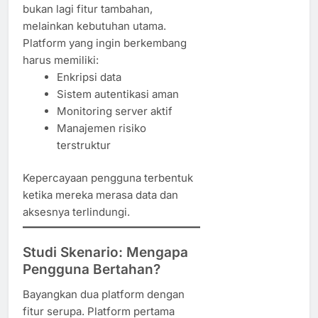
bukan lagi fitur tambahan,
melainkan kebutuhan utama.
Platform yang ingin berkembang
harus memiliki:
Enkripsi data
Sistem autentikasi aman
Monitoring server aktif
Manajemen risiko
terstruktur
Kepercayaan pengguna terbentuk
ketika mereka merasa data dan
aksesnya terlindungi.
Studi Skenario: Mengapa
Pengguna Bertahan?
Bayangkan dua platform dengan
fitur serupa. Platform pertama