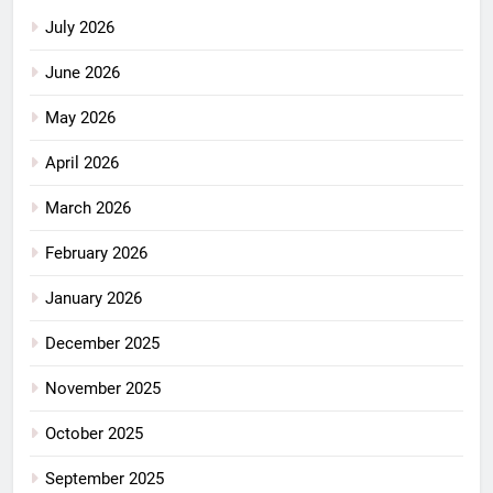
July 2026
June 2026
May 2026
April 2026
March 2026
February 2026
January 2026
December 2025
November 2025
October 2025
September 2025