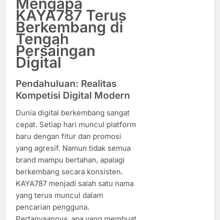
Mengapa
KAYA787 Terus
Berkembang di
Tengah
Persaingan
Digital
Pendahuluan: Realitas
Kompetisi Digital Modern
Dunia digital berkembang sangat
cepat. Setiap hari muncul platform
baru dengan fitur dan promosi
yang agresif. Namun tidak semua
brand mampu bertahan, apalagi
berkembang secara konsisten.
KAYA787 menjadi salah satu nama
yang terus muncul dalam
pencarian pengguna.
Pertanyaannya, apa yang membuat