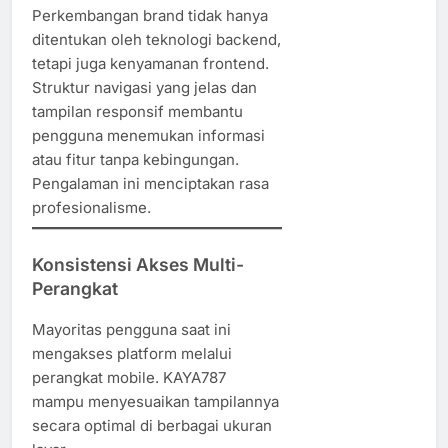
Perkembangan brand tidak hanya
ditentukan oleh teknologi backend,
tetapi juga kenyamanan frontend.
Struktur navigasi yang jelas dan
tampilan responsif membantu
pengguna menemukan informasi
atau fitur tanpa kebingungan.
Pengalaman ini menciptakan rasa
profesionalisme.
Konsistensi Akses Multi-
Perangkat
Mayoritas pengguna saat ini
mengakses platform melalui
perangkat mobile. KAYA787
mampu menyesuaikan tampilannya
secara optimal di berbagai ukuran