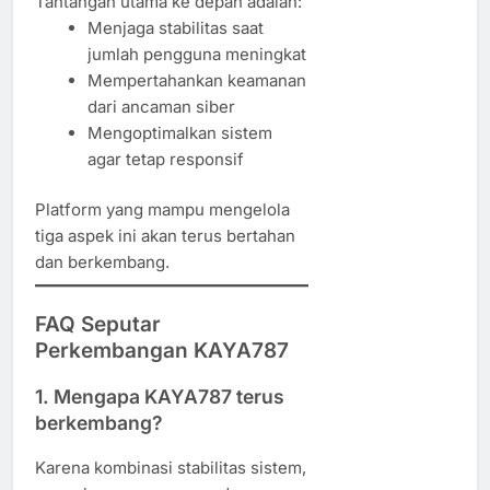
Tantangan utama ke depan adalah:
Menjaga stabilitas saat
jumlah pengguna meningkat
Mempertahankan keamanan
dari ancaman siber
Mengoptimalkan sistem
agar tetap responsif
Platform yang mampu mengelola
tiga aspek ini akan terus bertahan
dan berkembang.
FAQ Seputar
Perkembangan KAYA787
1. Mengapa KAYA787 terus
berkembang?
Karena kombinasi stabilitas sistem,