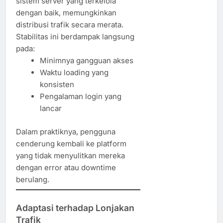
sistem server yang terkelola
dengan baik, memungkinkan
distribusi trafik secara merata.
Stabilitas ini berdampak langsung
pada:
Minimnya gangguan akses
Waktu loading yang
konsisten
Pengalaman login yang
lancar
Dalam praktiknya, pengguna
cenderung kembali ke platform
yang tidak menyulitkan mereka
dengan error atau downtime
berulang.
Adaptasi terhadap Lonjakan
Trafik