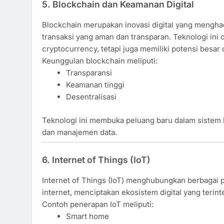
5. Blockchain dan Keamanan Digital
Blockchain merupakan inovasi digital yang mengha
transaksi yang aman dan transparan. Teknologi ini
cryptocurrency, tetapi juga memiliki potensi besar 
Keunggulan blockchain meliputi:
Transparansi
Keamanan tinggi
Desentralisasi
Teknologi ini membuka peluang baru dalam sistem k
dan manajemen data.
6. Internet of Things (IoT)
Internet of Things (IoT) menghubungkan berbagai 
internet, menciptakan ekosistem digital yang terint
Contoh penerapan IoT meliputi:
Smart home