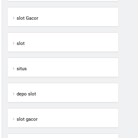
slot Gacor
slot
situs
depo slot
slot gacor