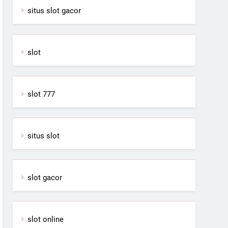
situs slot gacor
slot
slot 777
situs slot
slot gacor
slot online