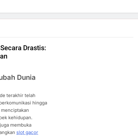
Secara Drastis:
tan
gubah Dunia
e terakhir telah
 berkomunikasi hingga
ah menciptakan
pek kehidupan.
i juga membuka
yangkan
slot gacor