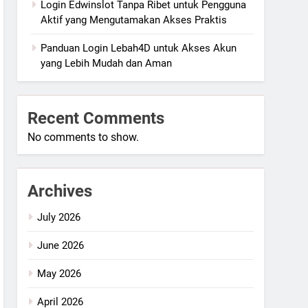
Login Edwinslot Tanpa Ribet untuk Pengguna
Aktif yang Mengutamakan Akses Praktis
Panduan Login Lebah4D untuk Akses Akun
yang Lebih Mudah dan Aman
Recent Comments
No comments to show.
Archives
July 2026
June 2026
May 2026
April 2026