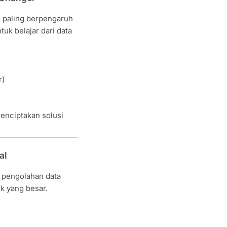
si paling berpengaruh
tuk belajar dari data
r)
menciptakan solusi
al
pengolahan data
ik yang besar.