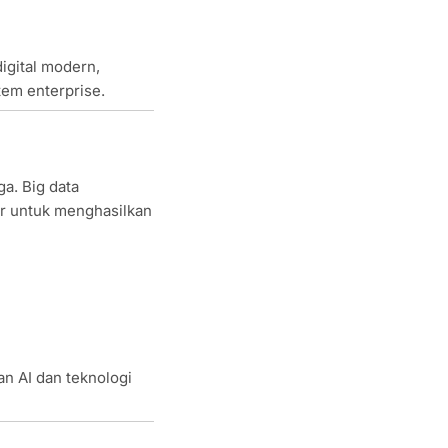
digital modern,
tem enterprise.
ga. Big data
r untuk menghasilkan
n AI dan teknologi