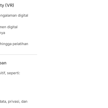
ty (VR)
ngalaman digital
en digital
nya
 hingga pelatihan
upan
if, seperti:
ta, privasi, dan