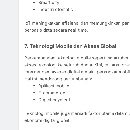
Smart city
Industri otomatis
IoT meningkatkan efisiensi dan memungkinkan pe
berbasis data secara real-time.
7. Teknologi Mobile dan Akses Global
Perkembangan teknologi mobile seperti smartphon
akses teknologi ke seluruh dunia. Kini, miliaran o
internet dan layanan digital melalui perangkat mobil
Hal ini mendorong pertumbuhan:
Aplikasi mobile
E-commerce
Digital payment
Teknologi mobile juga menjadi faktor utama dalam
ekonomi digital global.