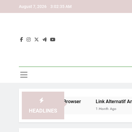
Skip
August 7, 2026
3:02:36 AM
to
content
Clo
Dapatkan 
D Login melalui Browser
Link Alternatif Aman untuk 
1 Month Ago
HEADLINES