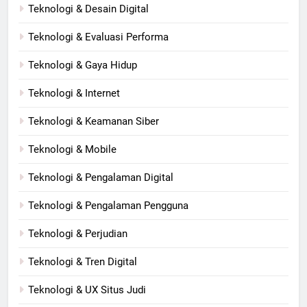
Teknologi & Desain Digital
Teknologi & Evaluasi Performa
Teknologi & Gaya Hidup
Teknologi & Internet
Teknologi & Keamanan Siber
Teknologi & Mobile
Teknologi & Pengalaman Digital
Teknologi & Pengalaman Pengguna
Teknologi & Perjudian
Teknologi & Tren Digital
Teknologi & UX Situs Judi