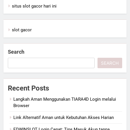
situs slot gacor hari ini
slot gacor
Search
SEARCH
Recent Posts
Langkah Aman Menggunakan TIARA4D Login melalui
Browser
Link Alternatif Aman untuk Kebutuhan Akses Harian
EDWINSLOT Login Cepat: Tips Masuk Akun tanpa