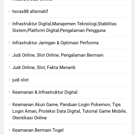
horas88 alternatif
Infrastruktur Digital,Manajemen Teknologi,Stabilitas
Sistem,Platform Digital,Pengalaman Pengguna
Infrastruktur Jaringan & Optimasi Performa
Judi Online, Slot Online, Pengalaman Bermain
Judi Online, Slot, Fakta Menarik
judi slot
Keamanan & Infrastruktur Digital
Keamanan Akun Game, Panduan Login Pokemon, Tips
Login Aman, Proteksi Data Digital, Tutorial Game Mobile,
Otentikasi Online
Keamanan Bermain Togel