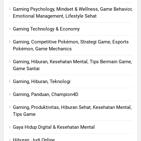
Gaming Psychology, Mindset & Wellness, Game Behavior,
Emotional Management, Lifestyle Sehat
Gaming Technology & Economy
Gaming, Competitive Pokémon, Strategi Game, Esports
Pokémon, Game Mechanics
Gaming, Hiburan, Kesehatan Mental, Tips Bermain Game,
Game Santai
Gaming, Hiburan, Teknologi
Gaming, Panduan, Champion4D
Gaming, Produktivitas, Hiburan Sehat, Kesehatan Mental,
Tips Game
Gaya Hidup Digital & Kesehatan Mental
Hiburan, Judi Online