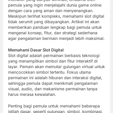
pemula yang ingin menjelajahi dunia game online
dengan cara yang aman dan menyenangkan.
Meskipun terlihat kompleks, memahami slot digital
tidak serumit yang dibayangkan. Artikel ini akan
memberikan panduan lengkap bagi pemula untuk
mengenal konsep, fitur, dan strategi sederhana
agar pengalaman bermain menjadi lebih maksimal.
Memahami Dasar Slot Digital
Slot digital adalah permainan berbasis teknologi
yang menampilkan simbol dan fitur interaktif di
layar. Pemain akan memutar gulungan virtual untuk
mencocokkan simbol tertentu. Fokus utama
permainan ini adalah hiburan dan interaksi digital,
sehingga pemula dapat menikmati pengalaman
visual, audio, dan mekanisme permainan tanpa
harus merasa kewalahan.
Penting bagi pemula untuk memahami beberapa
istilah dasar, seperti gulungan, simbol, kombinasi,