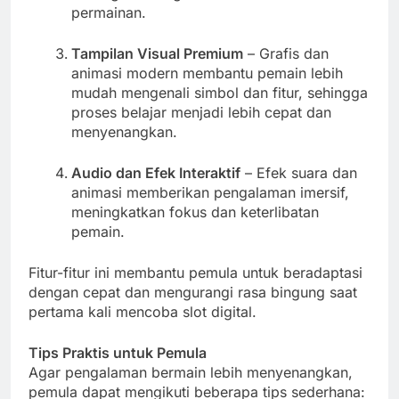
permainan.
Tampilan Visual Premium
– Grafis dan
animasi modern membantu pemain lebih
mudah mengenali simbol dan fitur, sehingga
proses belajar menjadi lebih cepat dan
menyenangkan.
Audio dan Efek Interaktif
– Efek suara dan
animasi memberikan pengalaman imersif,
meningkatkan fokus dan keterlibatan
pemain.
Fitur-fitur ini membantu pemula untuk beradaptasi
dengan cepat dan mengurangi rasa bingung saat
pertama kali mencoba slot digital.
Tips Praktis untuk Pemula
Agar pengalaman bermain lebih menyenangkan,
pemula dapat mengikuti beberapa tips sederhana: