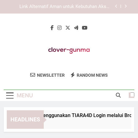
Skip
EDWINSLOT Login Cepat: Tips Masuk Akun tanpa
to
Kendala
content
Login Edwinslot Tanpa Ribet untuk Pengguna
Aktif yang Mengutamakan Akses Praktis
Langkah Aman Menggunakan TIARA4D Login
melalui Browser
Link Alternatif Aman untuk Kebutuhan Akses
Harian
EDWINSLOT Login Cepat: Tips Masuk Akun tanpa
Kendala
Clover Gunma
Dapatkan Produk Alami Yang Mendukung
Login Edwinslot Tanpa Ribet untuk Pengguna
NEWSLETTER
RANDOM NEWS
Aktif yang Mengutamakan Akses Praktis
Keberlanjutan Lingkungan Dari Clover
Gunma.
MENU
angkah Aman Menggunakan TIARA4D Login melalui Browser
HEADLINES
Weeks Ago