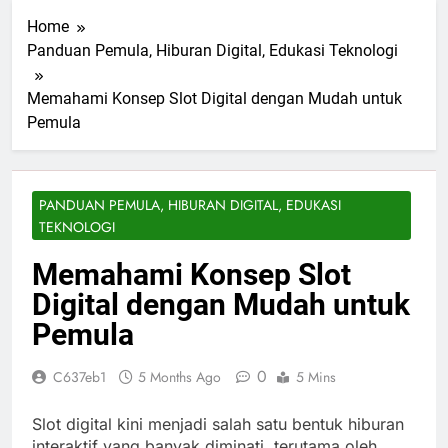
Home
Panduan Pemula, Hiburan Digital, Edukasi Teknologi
Memahami Konsep Slot Digital dengan Mudah untuk
Pemula
PANDUAN PEMULA, HIBURAN DIGITAL, EDUKASI
TEKNOLOGI
Memahami Konsep Slot
Digital dengan Mudah untuk
Pemula
0
C637eb1
5 Months Ago
5 Mins
Slot digital kini menjadi salah satu bentuk hiburan
interaktif yang banyak diminati, terutama oleh