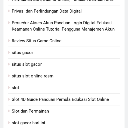
Privasi dan Perlindungan Data Digital
Prosedur Akses Akun Panduan Login Digital Edukasi
Keamanan Online Tutorial Pengguna Manajemen Akun
Review Situs Game Online
situs gacor
situs slot gacor
situs slot online resmi
slot
Slot 4D Guide Panduan Pemula Edukasi Slot Online
Slot dan Permainan
slot gacor hari ini