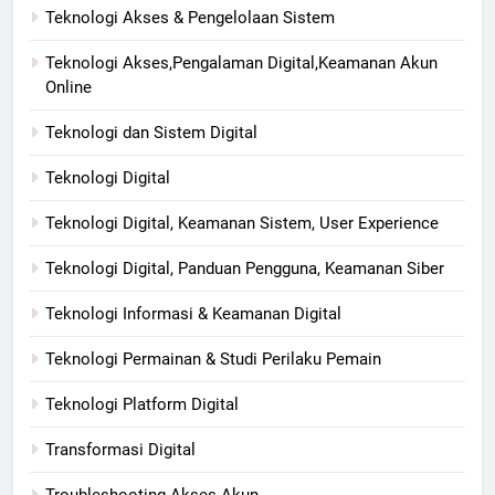
Teknologi Akses & Pengelolaan Sistem
Teknologi Akses,Pengalaman Digital,Keamanan Akun
Online
Teknologi dan Sistem Digital
Teknologi Digital
Teknologi Digital, Keamanan Sistem, User Experience
Teknologi Digital, Panduan Pengguna, Keamanan Siber
Teknologi Informasi & Keamanan Digital
Teknologi Permainan & Studi Perilaku Pemain
Teknologi Platform Digital
Transformasi Digital