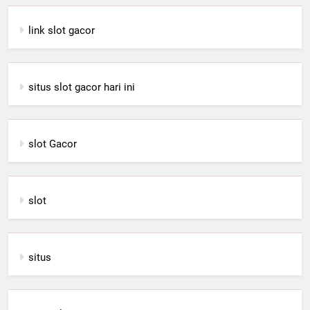
link slot gacor
situs slot gacor hari ini
slot Gacor
slot
situs