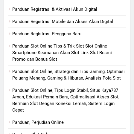
Panduan Registrasi & Aktivasi Akun Digital
Panduan Registrasi Mobile dan Akses Akun Digital
Panduan Registrasi Pengguna Baru
Panduan Slot Online Tips & Trik Slot Slot Online
Smartphone Keamanan Akun Slot Link Slot Resmi
Promo dan Bonus Slot
Panduan Slot Online, Strategi dan Tips Gaming, Optimasi
Peluang Menang, Gaming & Hiburan, Analisis Pola Slot
Panduan Slot Online, Tips Login Stabil, Situs Kaya787
Aman, Edukasi Pemain Baru, Optimalisasi Akses Slot,
Bermain Slot Dengan Koneksi Lemah, Sistem Login
Cepat
Panduan, Perjudian Online