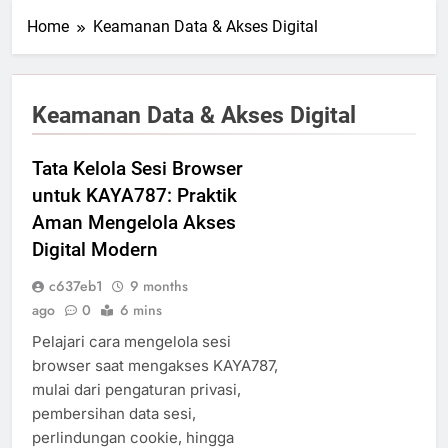
Home
Keamanan Data & Akses Digital
Keamanan Data & Akses Digital
Tata Kelola Sesi Browser
untuk KAYA787: Praktik
Aman Mengelola Akses
Digital Modern
c637eb1
9 months
ago
0
6 mins
Pelajari cara mengelola sesi
browser saat mengakses KAYA787,
mulai dari pengaturan privasi,
pembersihan data sesi,
perlindungan cookie, hingga