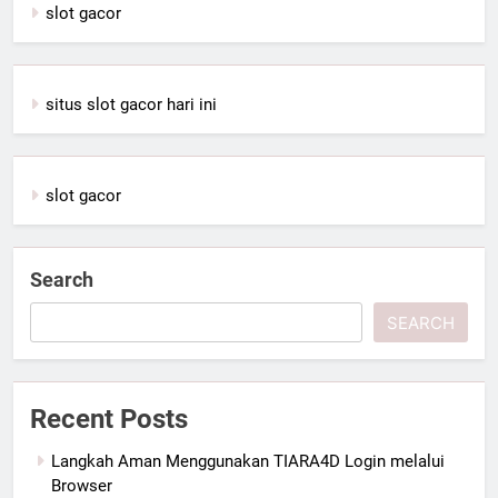
slot gacor
situs slot gacor hari ini
slot gacor
Search
SEARCH
Recent Posts
Langkah Aman Menggunakan TIARA4D Login melalui
Browser