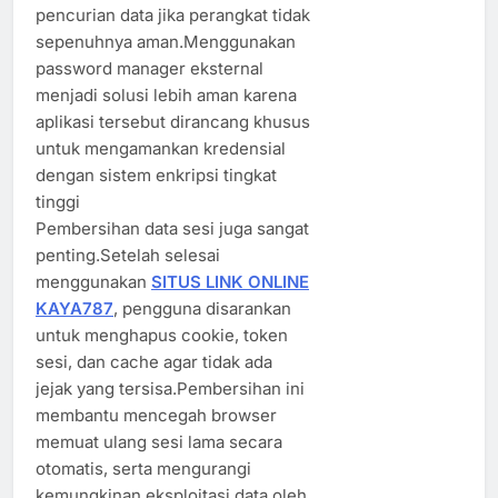
pencurian data jika perangkat tidak
sepenuhnya aman.Menggunakan
password manager eksternal
menjadi solusi lebih aman karena
aplikasi tersebut dirancang khusus
untuk mengamankan kredensial
dengan sistem enkripsi tingkat
tinggi
Pembersihan data sesi juga sangat
penting.Setelah selesai
menggunakan
SITUS LINK ONLINE
KAYA787
, pengguna disarankan
untuk menghapus cookie, token
sesi, dan cache agar tidak ada
jejak yang tersisa.Pembersihan ini
membantu mencegah browser
memuat ulang sesi lama secara
otomatis, serta mengurangi
kemungkinan eksploitasi data oleh