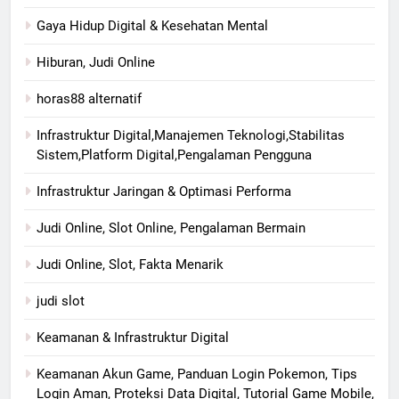
Gaya Hidup Digital & Kesehatan Mental
Hiburan, Judi Online
horas88 alternatif
Infrastruktur Digital,Manajemen Teknologi,Stabilitas
Sistem,Platform Digital,Pengalaman Pengguna
Infrastruktur Jaringan & Optimasi Performa
Judi Online, Slot Online, Pengalaman Bermain
Judi Online, Slot, Fakta Menarik
judi slot
Keamanan & Infrastruktur Digital
Keamanan Akun Game, Panduan Login Pokemon, Tips
Login Aman, Proteksi Data Digital, Tutorial Game Mobile,