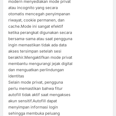
modern menyediakan mode privat
atau incognito yang secara
otomatis mencegah penyimpanan
riwayat, cookie permanen, dan
cache.Mode ini sangat efektif
ketika perangkat digunakan secara
bersama-sama atau saat pengguna
ingin memastikan tidak ada data
akses tersimpan setelah sesi
berakhir.Mengaktifkan mode privat
membantu mengurangi jejak digital
dan menguatkan perlindungan
identitas
Selain mode privat, pengguna
perlu memastikan bahwa fitur
autofill tidak aktif saat mengakses
akun sensitif.Autofill dapat
menyimpan informasi login
sehingga membuka peluang