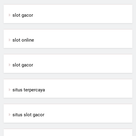
slot gacor
slot online
slot gacor
situs terpercaya
situs slot gacor