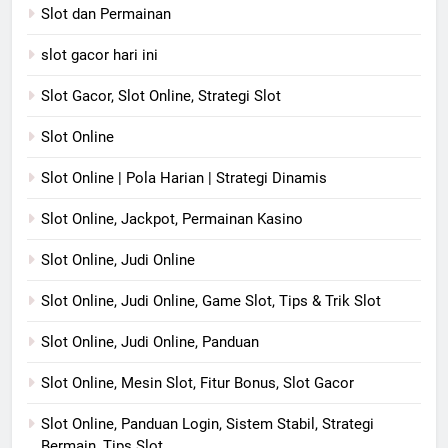
Slot dan Permainan
slot gacor hari ini
Slot Gacor, Slot Online, Strategi Slot
Slot Online
Slot Online | Pola Harian | Strategi Dinamis
Slot Online, Jackpot, Permainan Kasino
Slot Online, Judi Online
Slot Online, Judi Online, Game Slot, Tips & Trik Slot
Slot Online, Judi Online, Panduan
Slot Online, Mesin Slot, Fitur Bonus, Slot Gacor
Slot Online, Panduan Login, Sistem Stabil, Strategi
Bermain, Tips Slot