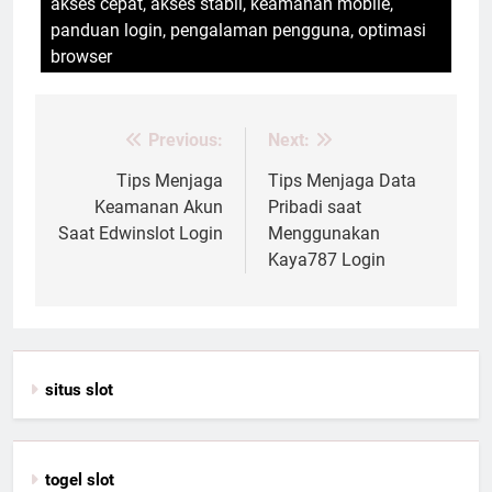
akses cepat, akses stabil, keamanan mobile,
panduan login, pengalaman pengguna, optimasi
browser
Previous:
Next:
Post
navigation
Tips Menjaga
Tips Menjaga Data
Keamanan Akun
Pribadi saat
Saat Edwinslot Login
Menggunakan
Kaya787 Login
situs slot
togel slot