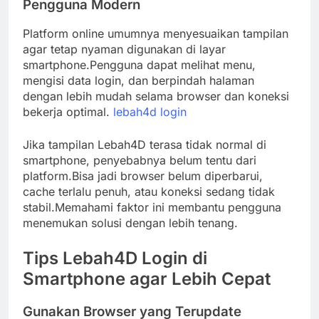
Pengguna Modern
Platform online umumnya menyesuaikan tampilan
agar tetap nyaman digunakan di layar
smartphone.Pengguna dapat melihat menu,
mengisi data login, dan berpindah halaman
dengan lebih mudah selama browser dan koneksi
bekerja optimal.
lebah4d login
Jika tampilan Lebah4D terasa tidak normal di
smartphone, penyebabnya belum tentu dari
platform.Bisa jadi browser belum diperbarui,
cache terlalu penuh, atau koneksi sedang tidak
stabil.Memahami faktor ini membantu pengguna
menemukan solusi dengan lebih tenang.
Tips Lebah4D Login di
Smartphone agar Lebih Cepat
Gunakan Browser yang Terupdate