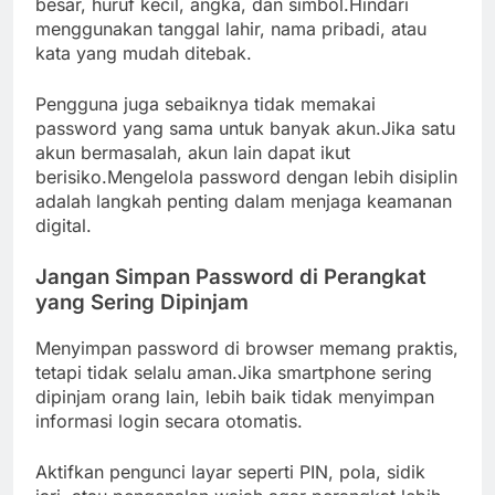
besar, huruf kecil, angka, dan simbol.Hindari
menggunakan tanggal lahir, nama pribadi, atau
kata yang mudah ditebak.
Pengguna juga sebaiknya tidak memakai
password yang sama untuk banyak akun.Jika satu
akun bermasalah, akun lain dapat ikut
berisiko.Mengelola password dengan lebih disiplin
adalah langkah penting dalam menjaga keamanan
digital.
Jangan Simpan Password di Perangkat
yang Sering Dipinjam
Menyimpan password di browser memang praktis,
tetapi tidak selalu aman.Jika smartphone sering
dipinjam orang lain, lebih baik tidak menyimpan
informasi login secara otomatis.
Aktifkan pengunci layar seperti PIN, pola, sidik