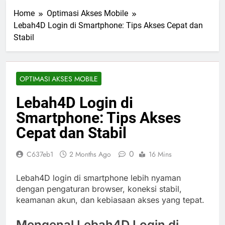
Home
Optimasi Akses Mobile
Lebah4D Login di Smartphone: Tips Akses Cepat dan
Stabil
OPTIMASI AKSES MOBILE
Lebah4D Login di
Smartphone: Tips Akses
Cepat dan Stabil
0
C637eb1
2 Months Ago
16 Mins
Lebah4D login di smartphone lebih nyaman
dengan pengaturan browser, koneksi stabil,
keamanan akun, dan kebiasaan akses yang tepat.
Mengenal Lebah4D Login di