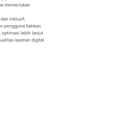
npa memerlukan
dan inklusif,
n pengguna bahkan
optimasi lebih lanjut
litas layanan digital