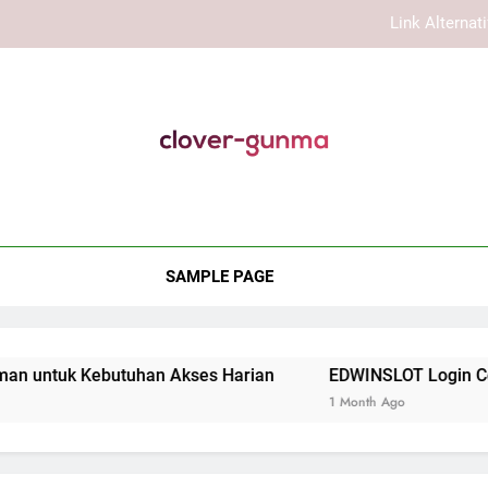
Link Alterna
EDWINSLOT Login C
Login Edwinslot Tanpa Ribet untuk Pengguna A
Langkah Aman Menggun
ver Gunma
Link Alterna
Produk Alami Yang Mendukung Keberlanjutan Lingkungan Dari
EDWINSLOT Login C
SAMPLE PAGE
Login Edwinslot Tanpa Ribet untuk Pengguna A
ebutuhan Akses Harian
EDWINSLOT Login Cepat: Tips Ma
1 Month Ago