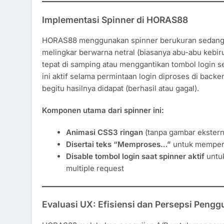
Implementasi Spinner di HORAS88
HORAS88 menggunakan spinner berukuran sedang
melingkar berwarna netral (biasanya abu-abu kebi
tepat di samping atau menggantikan tombol login se
ini aktif selama permintaan login diproses di back
begitu hasilnya didapat (berhasil atau gagal).
Komponen utama dari spinner ini:
Animasi CSS3 ringan
(tanpa gambar ekstern
Disertai teks “Memproses…”
untuk memperk
Disable tombol login saat spinner aktif
untu
multiple request
Evaluasi UX: Efisiensi dan Persepsi Pengg