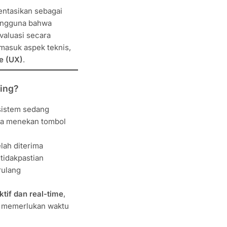
entasikan sebagai
pengguna bahwa
valuasi secara
masuk aspek teknis,
e (UX)
.
ting?
sistem sedang
na menekan tombol
lah diterima
idakpastian
rulang
ktif dan real-time
,
si memerlukan waktu