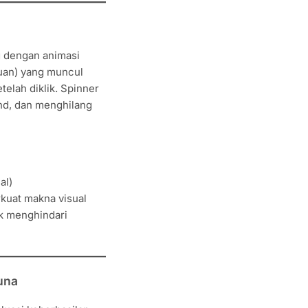
 dengan animasi
ruan) yang muncul
telah diklik. Spinner
end, dan menghilang
al)
uat makna visual
k menghindari
una