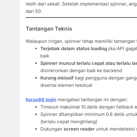
lebih dari sekali. Setelah implementasi spinner, ang
dari 50.
Tantangan Teknis
Walaupun ringan, spinner tetap memiliki tantangan t
Terjebak dalam status loading
jika API gag
baik
Spinner muncul terlalu cepat atau terlalu l
disinkronkan dengan baik ke backend
Kurang inklusif
bagi pengguna dengan ganggu
disertai elemen tekstual
horas88 login
mengatasi tantangan ini dengan:
Timeout maksimal 10 detik dengan fallback e
Spinner ditampilkan minimum 0.6 detik untu
(terlalu cepat menghilang)
Dukungan
screen reader
untuk mendeteksi s