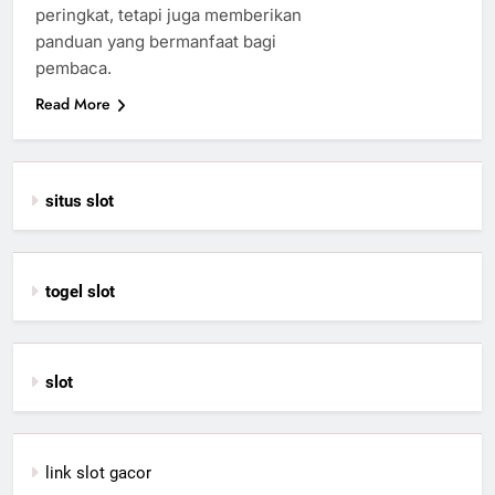
peringkat, tetapi juga memberikan
panduan yang bermanfaat bagi
pembaca.
Read More
situs slot
togel slot
slot
link slot gacor