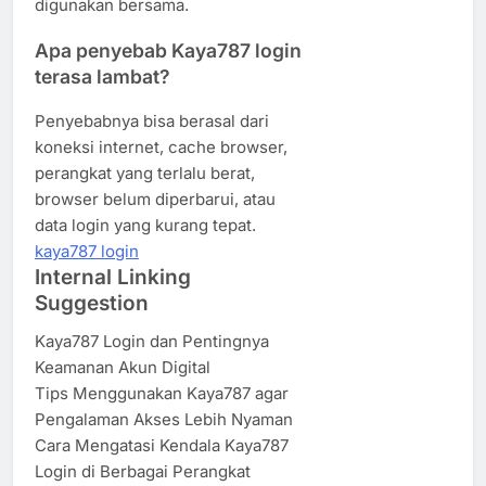
digunakan bersama.
Apa penyebab Kaya787 login
terasa lambat?
Penyebabnya bisa berasal dari
koneksi internet, cache browser,
perangkat yang terlalu berat,
browser belum diperbarui, atau
data login yang kurang tepat.
kaya787 login
Internal Linking
Suggestion
Kaya787 Login dan Pentingnya
Keamanan Akun Digital
Tips Menggunakan Kaya787 agar
Pengalaman Akses Lebih Nyaman
Cara Mengatasi Kendala Kaya787
Login di Berbagai Perangkat