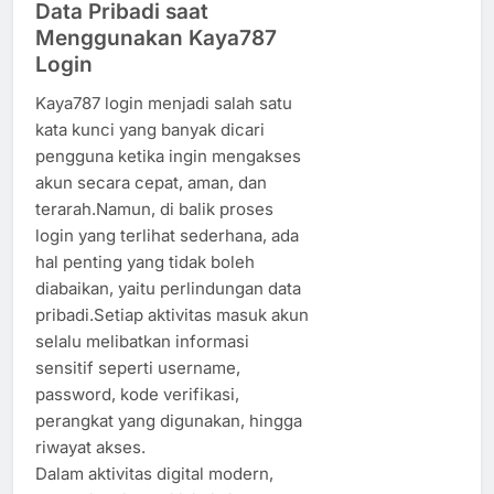
Data Pribadi saat
Menggunakan Kaya787
Login
Kaya787 login menjadi salah satu
kata kunci yang banyak dicari
pengguna ketika ingin mengakses
akun secara cepat, aman, dan
terarah.Namun, di balik proses
login yang terlihat sederhana, ada
hal penting yang tidak boleh
diabaikan, yaitu perlindungan data
pribadi.Setiap aktivitas masuk akun
selalu melibatkan informasi
sensitif seperti username,
password, kode verifikasi,
perangkat yang digunakan, hingga
riwayat akses.
Dalam aktivitas digital modern,