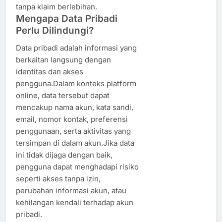
tanpa klaim berlebihan.
Mengapa Data Pribadi
Perlu Dilindungi?
Data pribadi adalah informasi yang
berkaitan langsung dengan
identitas dan akses
pengguna.Dalam konteks platform
online, data tersebut dapat
mencakup nama akun, kata sandi,
email, nomor kontak, preferensi
penggunaan, serta aktivitas yang
tersimpan di dalam akun.Jika data
ini tidak dijaga dengan baik,
pengguna dapat menghadapi risiko
seperti akses tanpa izin,
perubahan informasi akun, atau
kehilangan kendali terhadap akun
pribadi.