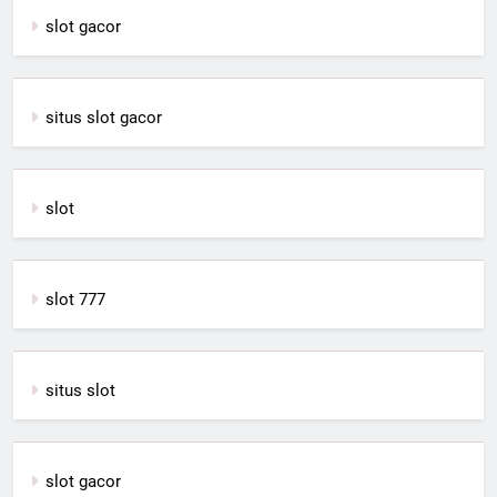
slot gacor
situs slot gacor
slot
slot 777
situs slot
slot gacor