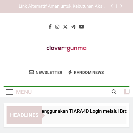
Skip
EDWINSLOT Login Cepat: Tips Masuk Akun tanpa
to
Kendala
content
Login Edwinslot Tanpa Ribet untuk Pengguna
Aktif yang Mengutamakan Akses Praktis
Langkah Aman Menggunakan TIARA4D Login
melalui Browser
Link Alternatif Aman untuk Kebutuhan Akses
Harian
EDWINSLOT Login Cepat: Tips Masuk Akun tanpa
Kendala
Clover Gunma
Dapatkan Produk Alami Yang Mendukung
Login Edwinslot Tanpa Ribet untuk Pengguna
NEWSLETTER
RANDOM NEWS
Aktif yang Mengutamakan Akses Praktis
Keberlanjutan Lingkungan Dari Clover
Gunma.
MENU
angkah Aman Menggunakan TIARA4D Login melalui Browser
HEADLINES
Weeks Ago