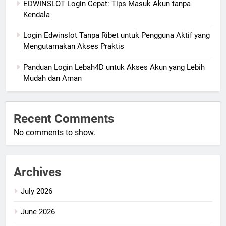
EDWINSLOT Login Cepat: Tips Masuk Akun tanpa
Kendala
Login Edwinslot Tanpa Ribet untuk Pengguna Aktif yang
Mengutamakan Akses Praktis
Panduan Login Lebah4D untuk Akses Akun yang Lebih
Mudah dan Aman
Recent Comments
No comments to show.
Archives
July 2026
June 2026