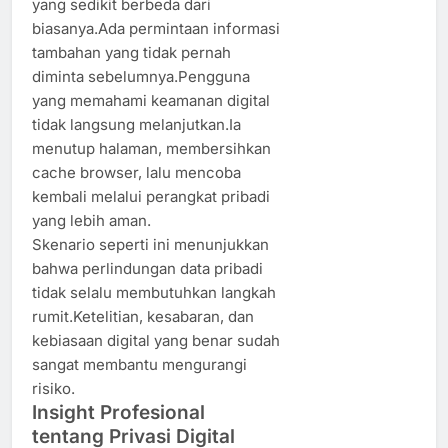
yang sedikit berbeda dari
biasanya.Ada permintaan informasi
tambahan yang tidak pernah
diminta sebelumnya.Pengguna
yang memahami keamanan digital
tidak langsung melanjutkan.Ia
menutup halaman, membersihkan
cache browser, lalu mencoba
kembali melalui perangkat pribadi
yang lebih aman.
Skenario seperti ini menunjukkan
bahwa perlindungan data pribadi
tidak selalu membutuhkan langkah
rumit.Ketelitian, kesabaran, dan
kebiasaan digital yang benar sudah
sangat membantu mengurangi
risiko.
Insight Profesional
tentang Privasi Digital