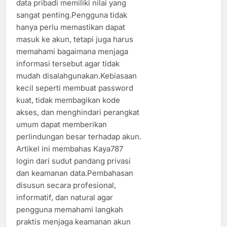
data pribadi memiliki nilai yang
sangat penting.Pengguna tidak
hanya perlu memastikan dapat
masuk ke akun, tetapi juga harus
memahami bagaimana menjaga
informasi tersebut agar tidak
mudah disalahgunakan.Kebiasaan
kecil seperti membuat password
kuat, tidak membagikan kode
akses, dan menghindari perangkat
umum dapat memberikan
perlindungan besar terhadap akun.
Artikel ini membahas Kaya787
login dari sudut pandang privasi
dan keamanan data.Pembahasan
disusun secara profesional,
informatif, dan natural agar
pengguna memahami langkah
praktis menjaga keamanan akun