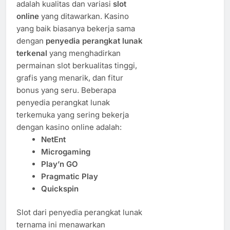
adalah kualitas dan variasi
slot
online
yang ditawarkan. Kasino
yang baik biasanya bekerja sama
dengan
penyedia perangkat lunak
terkenal
yang menghadirkan
permainan slot berkualitas tinggi,
grafis yang menarik, dan fitur
bonus yang seru. Beberapa
penyedia perangkat lunak
terkemuka yang sering bekerja
dengan kasino online adalah:
NetEnt
Microgaming
Play’n GO
Pragmatic Play
Quickspin
Slot dari penyedia perangkat lunak
ternama ini menawarkan