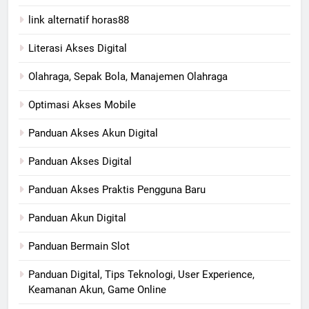
link alternatif horas88
Literasi Akses Digital
Olahraga, Sepak Bola, Manajemen Olahraga
Optimasi Akses Mobile
Panduan Akses Akun Digital
Panduan Akses Digital
Panduan Akses Praktis Pengguna Baru
Panduan Akun Digital
Panduan Bermain Slot
Panduan Digital, Tips Teknologi, User Experience,
Keamanan Akun, Game Online