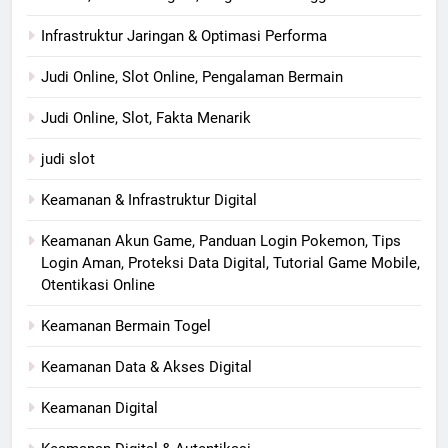
Infrastruktur Jaringan & Optimasi Performa
Judi Online, Slot Online, Pengalaman Bermain
Judi Online, Slot, Fakta Menarik
judi slot
Keamanan & Infrastruktur Digital
Keamanan Akun Game, Panduan Login Pokemon, Tips
Login Aman, Proteksi Data Digital, Tutorial Game Mobile,
Otentikasi Online
Keamanan Bermain Togel
Keamanan Data & Akses Digital
Keamanan Digital