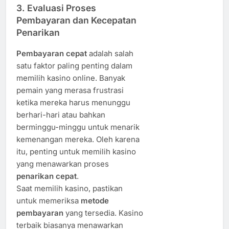
3.
Evaluasi Proses
Pembayaran dan Kecepatan
Penarikan
Pembayaran cepat
adalah salah
satu faktor paling penting dalam
memilih kasino online. Banyak
pemain yang merasa frustrasi
ketika mereka harus menunggu
berhari-hari atau bahkan
berminggu-minggu untuk menarik
kemenangan mereka. Oleh karena
itu, penting untuk memilih kasino
yang menawarkan proses
penarikan cepat
.
Saat memilih kasino, pastikan
untuk memeriksa
metode
pembayaran
yang tersedia. Kasino
terbaik biasanya menawarkan