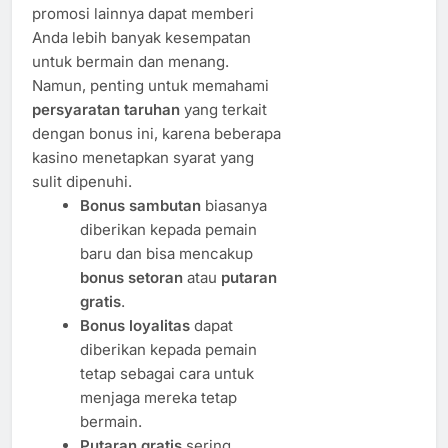
promosi lainnya dapat memberi
Anda lebih banyak kesempatan
untuk bermain dan menang.
Namun, penting untuk memahami
persyaratan taruhan
yang terkait
dengan bonus ini, karena beberapa
kasino menetapkan syarat yang
sulit dipenuhi.
Bonus sambutan
biasanya
diberikan kepada pemain
baru dan bisa mencakup
bonus setoran
atau
putaran
gratis
.
Bonus loyalitas
dapat
diberikan kepada pemain
tetap sebagai cara untuk
menjaga mereka tetap
bermain.
Putaran gratis
sering