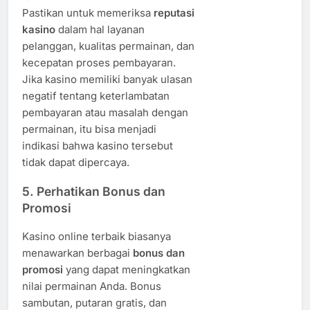
Pastikan untuk memeriksa
reputasi
kasino
dalam hal layanan
pelanggan, kualitas permainan, dan
kecepatan proses pembayaran.
Jika kasino memiliki banyak ulasan
negatif tentang keterlambatan
pembayaran atau masalah dengan
permainan, itu bisa menjadi
indikasi bahwa kasino tersebut
tidak dapat dipercaya.
5.
Perhatikan Bonus dan
Promosi
Kasino online terbaik biasanya
menawarkan berbagai
bonus dan
promosi
yang dapat meningkatkan
nilai permainan Anda. Bonus
sambutan, putaran gratis, dan