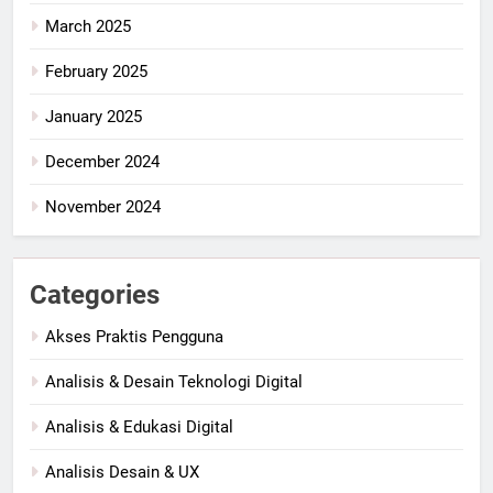
March 2025
February 2025
January 2025
December 2024
November 2024
Categories
Akses Praktis Pengguna
Analisis & Desain Teknologi Digital
Analisis & Edukasi Digital
Analisis Desain & UX