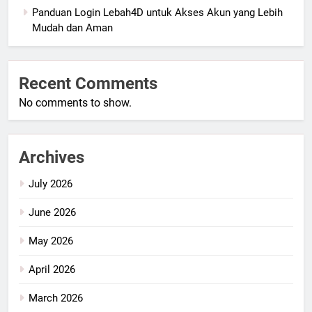
Panduan Login Lebah4D untuk Akses Akun yang Lebih
Mudah dan Aman
Recent Comments
No comments to show.
Archives
July 2026
June 2026
May 2026
April 2026
March 2026