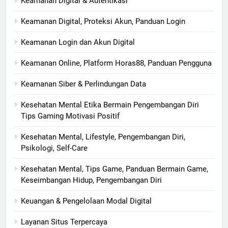
Keamanan Digital & Autentikasi
Keamanan Digital, Proteksi Akun, Panduan Login
Keamanan Login dan Akun Digital
Keamanan Online, Platform Horas88, Panduan Pengguna
Keamanan Siber & Perlindungan Data
Kesehatan Mental Etika Bermain Pengembangan Diri
Tips Gaming Motivasi Positif
Kesehatan Mental, Lifestyle, Pengembangan Diri,
Psikologi, Self-Care
Kesehatan Mental, Tips Game, Panduan Bermain Game,
Keseimbangan Hidup, Pengembangan Diri
Keuangan & Pengelolaan Modal Digital
Layanan Situs Terpercaya