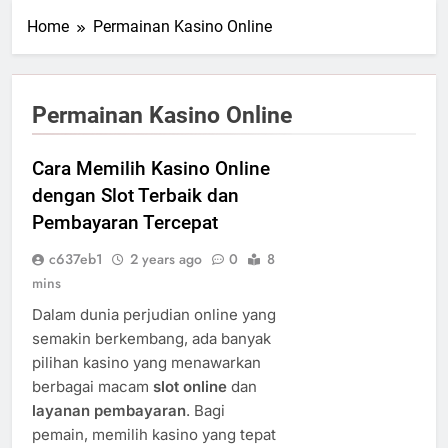
Home
Permainan Kasino Online
Permainan Kasino Online
Cara Memilih Kasino Online
dengan Slot Terbaik dan
Pembayaran Tercepat
c637eb1
2 years ago
0
8
mins
Dalam dunia perjudian online yang
semakin berkembang, ada banyak
pilihan kasino yang menawarkan
berbagai macam
slot online
dan
layanan pembayaran
. Bagi
pemain, memilih kasino yang tepat