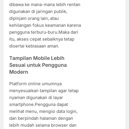
dibawa ke mana-mana lebih rentan
digunakan di jaringan publik,
dipinjam orang lain, atau
kehilangan fokus keamanan karena
pengguna terburu-buru.Maka dari
itu, akses cepat sebaiknya tetap
disertai kebiasaan aman.
Tampilan Mobile Lebih
Sesuai untuk Pengguna
Modern
Platform online umumnya
menyesuaikan tampilan agar tetap
nyaman digunakan di layar
smartphone.Pengguna dapat
melihat menu, mengisi data login,
dan berpindah halaman dengan
lebih mudah selama browser dan