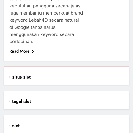
kebutuhan pengguna secara jelas
juga membantu memperkuat brand
keyword Lebah4D secara natural
di Google tanpa harus
menggunakan keyword secara
berlebihan.
Read More
situs slot
togel slot
slot