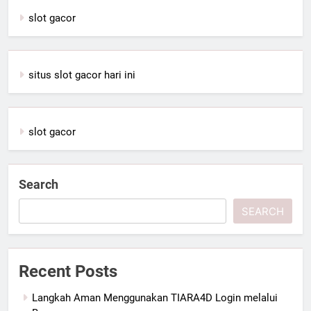
slot gacor
situs slot gacor hari ini
slot gacor
Search
SEARCH
Recent Posts
Langkah Aman Menggunakan TIARA4D Login melalui