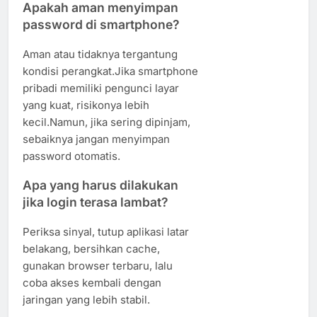
Apakah aman menyimpan
password di smartphone?
Aman atau tidaknya tergantung
kondisi perangkat.Jika smartphone
pribadi memiliki pengunci layar
yang kuat, risikonya lebih
kecil.Namun, jika sering dipinjam,
sebaiknya jangan menyimpan
password otomatis.
Apa yang harus dilakukan
jika login terasa lambat?
Periksa sinyal, tutup aplikasi latar
belakang, bersihkan cache,
gunakan browser terbaru, lalu
coba akses kembali dengan
jaringan yang lebih stabil.