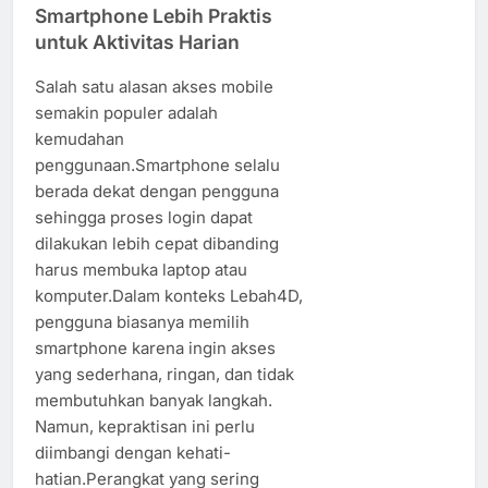
Smartphone Lebih Praktis
untuk Aktivitas Harian
Salah satu alasan akses mobile
semakin populer adalah
kemudahan
penggunaan.Smartphone selalu
berada dekat dengan pengguna
sehingga proses login dapat
dilakukan lebih cepat dibanding
harus membuka laptop atau
komputer.Dalam konteks Lebah4D,
pengguna biasanya memilih
smartphone karena ingin akses
yang sederhana, ringan, dan tidak
membutuhkan banyak langkah.
Namun, kepraktisan ini perlu
diimbangi dengan kehati-
hatian.Perangkat yang sering