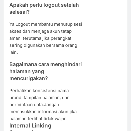
Apakah perlu logout setelah
selesai?
Ya.Logout membantu menutup sesi
akses dan menjaga akun tetap
aman, terutama jika perangkat
sering digunakan bersama orang
lain.
Bagaimana cara menghindari
halaman yang
mencurigakan?
Perhatikan konsistensi nama
brand, tampilan halaman, dan
permintaan data.Jangan
memasukkan informasi akun jika
halaman terlihat tidak wajar.
Internal Linking