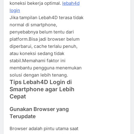
koneksi bekerja optimal.
lebah4d
login
Jika tampilan Lebah4D terasa tidak
normal di smartphone,
penyebabnya belum tentu dari
platform.Bisa jadi browser belum
diperbarui, cache terlalu penuh,
atau koneksi sedang tidak
stabil.Memahami faktor ini
membantu pengguna menemukan
solusi dengan lebih tenang.
Tips Lebah4D Login di
Smartphone agar Lebih
Cepat
Gunakan Browser yang
Terupdate
Browser adalah pintu utama saat