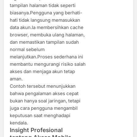
tampilan halaman tidak seperti
biasanya.Pengguna yang berhati-
hati tidak langsung memasukkan
data akun.Ia membersihkan cache
browser, membuka ulang halaman,
dan memastikan tampilan sudah
normal sebelum
melanjutkan.Proses sederhana ini
membantu mengurangi risiko salah
akses dan menjaga akun tetap
aman.
Contoh tersebut menunjukkan
bahwa pengalaman akses cepat
bukan hanya soal jaringan, tetapi
juga cara pengguna mengambil
keputusan saat menghadapi
kendala.
Insight Profesional