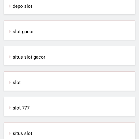
depo slot
slot gacor
situs slot gacor
slot
slot 777
situs slot