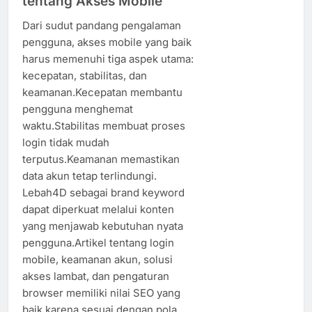
tentang Akses Mobile
Dari sudut pandang pengalaman
pengguna, akses mobile yang baik
harus memenuhi tiga aspek utama:
kecepatan, stabilitas, dan
keamanan.Kecepatan membantu
pengguna menghemat
waktu.Stabilitas membuat proses
login tidak mudah
terputus.Keamanan memastikan
data akun tetap terlindungi.
Lebah4D sebagai brand keyword
dapat diperkuat melalui konten
yang menjawab kebutuhan nyata
pengguna.Artikel tentang login
mobile, keamanan akun, solusi
akses lambat, dan pengaturan
browser memiliki nilai SEO yang
baik karena sesuai dengan pola