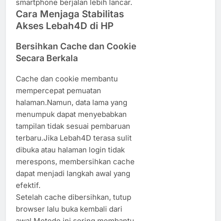
smartphone berjalan lebih lancar.
Cara Menjaga Stabilitas
Akses Lebah4D di HP
Bersihkan Cache dan Cookie
Secara Berkala
Cache dan cookie membantu
mempercepat pemuatan
halaman.Namun, data lama yang
menumpuk dapat menyebabkan
tampilan tidak sesuai pembaruan
terbaru.Jika Lebah4D terasa sulit
dibuka atau halaman login tidak
merespons, membersihkan cache
dapat menjadi langkah awal yang
efektif.
Setelah cache dibersihkan, tutup
browser lalu buka kembali dari
awal.Metode ini sering membantu