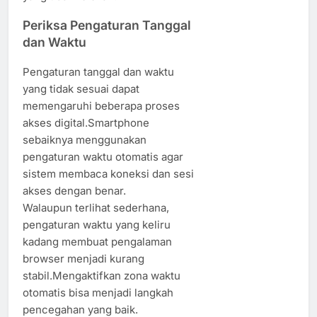
Periksa Pengaturan Tanggal
dan Waktu
Pengaturan tanggal dan waktu
yang tidak sesuai dapat
memengaruhi beberapa proses
akses digital.Smartphone
sebaiknya menggunakan
pengaturan waktu otomatis agar
sistem membaca koneksi dan sesi
akses dengan benar.
Walaupun terlihat sederhana,
pengaturan waktu yang keliru
kadang membuat pengalaman
browser menjadi kurang
stabil.Mengaktifkan zona waktu
otomatis bisa menjadi langkah
pencegahan yang baik.