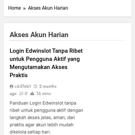
Home
Akses Akun Harian
Akses Akun Harian
Login Edwinslot Tanpa Ribet
untuk Pengguna Aktif yang
Mengutamakan Akses
Praktis
c637eb1
2 months
ago
0
16 mins
Panduan Login Edwinslot tanpa
ribet untuk pengguna aktif dengan
langkah akses jelas, aman, dan
praktis agar akun lebih mudah
dikelola setiap hari.