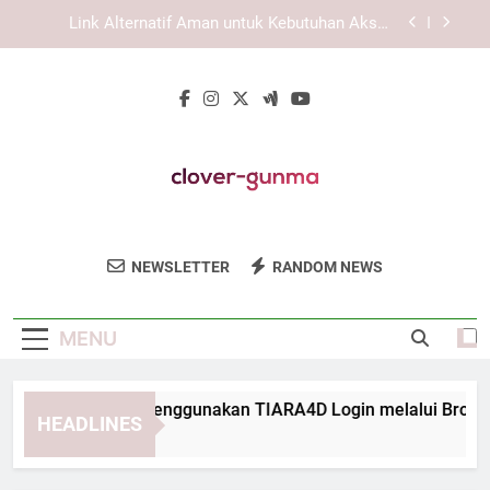
Skip
EDWINSLOT Login Cepat: Tips Masuk Akun tanpa
to
Kendala
content
Login Edwinslot Tanpa Ribet untuk Pengguna
Aktif yang Mengutamakan Akses Praktis
Langkah Aman Menggunakan TIARA4D Login
melalui Browser
Link Alternatif Aman untuk Kebutuhan Akses
Harian
EDWINSLOT Login Cepat: Tips Masuk Akun tanpa
Kendala
Clover Gunma
Dapatkan Produk Alami Yang Mendukung
Login Edwinslot Tanpa Ribet untuk Pengguna
NEWSLETTER
RANDOM NEWS
Aktif yang Mengutamakan Akses Praktis
Keberlanjutan Lingkungan Dari Clover
Gunma.
MENU
angkah Aman Menggunakan TIARA4D Login melalui Browser
HEADLINES
Month Ago