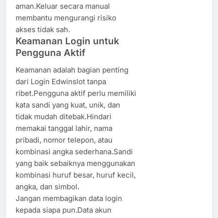
aman.Keluar secara manual
membantu mengurangi risiko
akses tidak sah.
Keamanan Login untuk
Pengguna Aktif
Keamanan adalah bagian penting
dari Login Edwinslot tanpa
ribet.Pengguna aktif perlu memiliki
kata sandi yang kuat, unik, dan
tidak mudah ditebak.Hindari
memakai tanggal lahir, nama
pribadi, nomor telepon, atau
kombinasi angka sederhana.Sandi
yang baik sebaiknya menggunakan
kombinasi huruf besar, huruf kecil,
angka, dan simbol.
Jangan membagikan data login
kepada siapa pun.Data akun