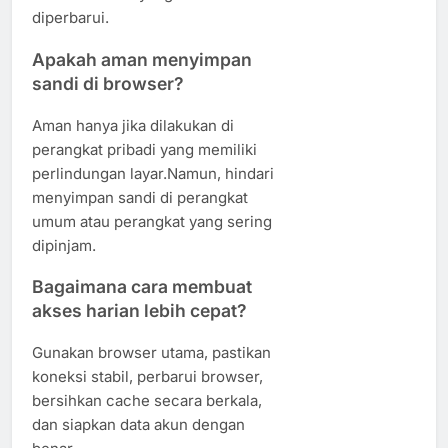
diperbarui.
Apakah aman menyimpan
sandi di browser?
Aman hanya jika dilakukan di
perangkat pribadi yang memiliki
perlindungan layar.Namun, hindari
menyimpan sandi di perangkat
umum atau perangkat yang sering
dipinjam.
Bagaimana cara membuat
akses harian lebih cepat?
Gunakan browser utama, pastikan
koneksi stabil, perbarui browser,
bersihkan cache secara berkala,
dan siapkan data akun dengan