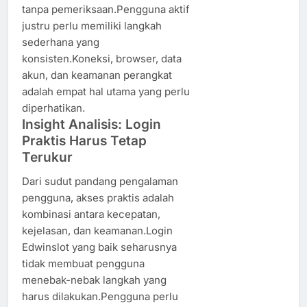
tanpa pemeriksaan.Pengguna aktif
justru perlu memiliki langkah
sederhana yang
konsisten.Koneksi, browser, data
akun, dan keamanan perangkat
adalah empat hal utama yang perlu
diperhatikan.
Insight Analisis: Login
Praktis Harus Tetap
Terukur
Dari sudut pandang pengalaman
pengguna, akses praktis adalah
kombinasi antara kecepatan,
kejelasan, dan keamanan.Login
Edwinslot yang baik seharusnya
tidak membuat pengguna
menebak-nebak langkah yang
harus dilakukan.Pengguna perlu