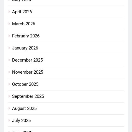
April 2026
March 2026
February 2026
January 2026
December 2025
November 2025
October 2025
September 2025
August 2025
July 2025