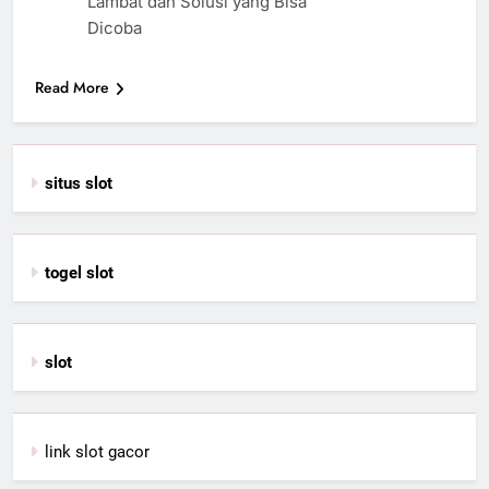
Lambat dan Solusi yang Bisa
Dicoba
Read More
situs slot
togel slot
slot
link slot gacor