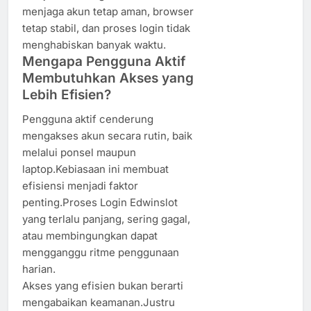
menjaga akun tetap aman, browser
tetap stabil, dan proses login tidak
menghabiskan banyak waktu.
Mengapa Pengguna Aktif
Membutuhkan Akses yang
Lebih Efisien?
Pengguna aktif cenderung
mengakses akun secara rutin, baik
melalui ponsel maupun
laptop.Kebiasaan ini membuat
efisiensi menjadi faktor
penting.Proses Login Edwinslot
yang terlalu panjang, sering gagal,
atau membingungkan dapat
mengganggu ritme penggunaan
harian.
Akses yang efisien bukan berarti
mengabaikan keamanan.Justru