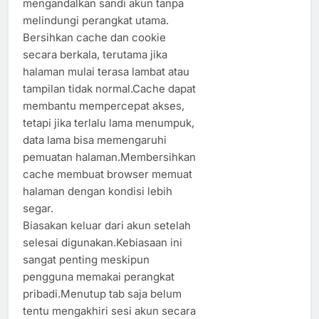
mengandalkan sandi akun tanpa
melindungi perangkat utama.
Bersihkan cache dan cookie
secara berkala, terutama jika
halaman mulai terasa lambat atau
tampilan tidak normal.Cache dapat
membantu mempercepat akses,
tetapi jika terlalu lama menumpuk,
data lama bisa memengaruhi
pemuatan halaman.Membersihkan
cache membuat browser memuat
halaman dengan kondisi lebih
segar.
Biasakan keluar dari akun setelah
selesai digunakan.Kebiasaan ini
sangat penting meskipun
pengguna memakai perangkat
pribadi.Menutup tab saja belum
tentu mengakhiri sesi akun secara