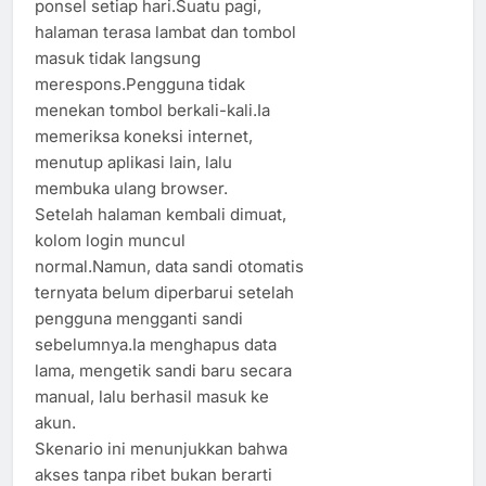
ponsel setiap hari.Suatu pagi,
halaman terasa lambat dan tombol
masuk tidak langsung
merespons.Pengguna tidak
menekan tombol berkali-kali.Ia
memeriksa koneksi internet,
menutup aplikasi lain, lalu
membuka ulang browser.
Setelah halaman kembali dimuat,
kolom login muncul
normal.Namun, data sandi otomatis
ternyata belum diperbarui setelah
pengguna mengganti sandi
sebelumnya.Ia menghapus data
lama, mengetik sandi baru secara
manual, lalu berhasil masuk ke
akun.
Skenario ini menunjukkan bahwa
akses tanpa ribet bukan berarti