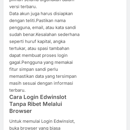
versi terbaru.
Data akun juga harus disiapkan
dengan teliti.Pastikan nama
pengguna, email, atau kata sandi
sudah benar.Kesalahan sederhana
seperti huruf kapital, angka
tertukar, atau spasi tambahan
dapat membuat proses login
gagal.Pengguna yang memakai
fitur simpan sandi perlu
memastikan data yang tersimpan
masih sesuai dengan informasi
terbaru.
Cara Login Edwinslot
Tanpa Ribet Melalui
Browser
Untuk memulai Login Edwinslot,
buka browser yang biasa