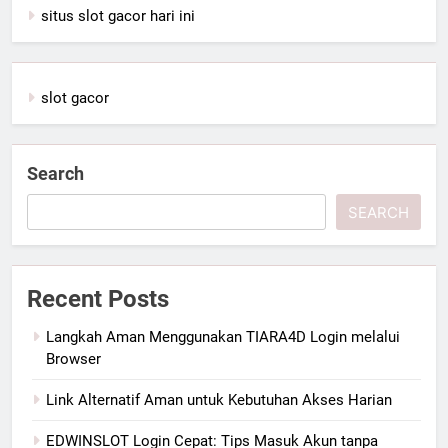
situs slot gacor hari ini
slot gacor
Search
SEARCH
Recent Posts
Langkah Aman Menggunakan TIARA4D Login melalui
Browser
Link Alternatif Aman untuk Kebutuhan Akses Harian
EDWINSLOT Login Cepat: Tips Masuk Akun tanpa