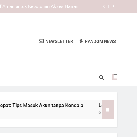
tif Aman untuk Kebutuhan Akses Harian
epat: Tips Masuk Akun tanpa Kendala
ktif yang Mengutamakan Akses Praktis
NEWSLETTER
RANDOM NEWS
akan TIARA4D Login melalui Browser
tif Aman untuk Kebutuhan Akses Harian
 Clover Gunma.
epat: Tips Masuk Akun tanpa Kendala
ktif yang Mengutamakan Akses Praktis
Masuk Akun tanpa Kendala
Login Edwinslot Tanpa Ribet
2 Months Ago