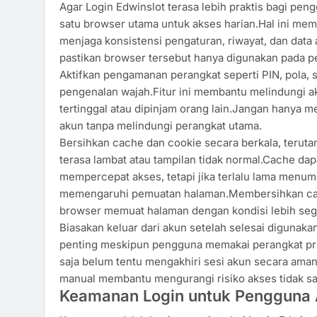
Agar Login Edwinslot terasa lebih praktis bagi peng
satu browser utama untuk akses harian.Hal ini m
menjaga konsistensi pengaturan, riwayat, dan data
pastikan browser tersebut hanya digunakan pada pe
Aktifkan pengamanan perangkat seperti PIN, pola, sid
pengenalan wajah.Fitur ini membantu melindungi ak
tertinggal atau dipinjam orang lain.Jangan hanya 
akun tanpa melindungi perangkat utama.
Bersihkan cache dan cookie secara berkala, teruta
terasa lambat atau tampilan tidak normal.Cache d
mempercepat akses, tetapi jika terlalu lama menum
memengaruhi pemuatan halaman.Membersihkan c
browser memuat halaman dengan kondisi lebih seg
Biasakan keluar dari akun setelah selesai digunaka
penting meskipun pengguna memakai perangkat pr
saja belum tentu mengakhiri sesi akun secara aman
manual membantu mengurangi risiko akses tidak sa
Keamanan Login untuk Pengguna 