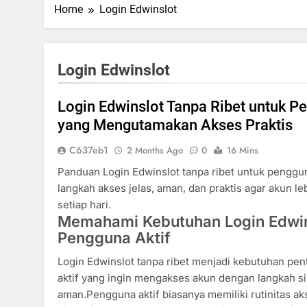
Home
Login Edwinslot
Login Edwinslot
Login Edwinslot Tanpa Ribet untuk P
yang Mengutamakan Akses Praktis
C637eb1
2 Months Ago
0
16 Mins
Panduan Login Edwinslot tanpa ribet untuk penggu
langkah akses jelas, aman, dan praktis agar akun le
setiap hari.
Memahami Kebutuhan Login Edwin
Pengguna Aktif
Login Edwinslot tanpa ribet menjadi kebutuhan pe
aktif yang ingin mengakses akun dengan langkah sin
aman.Pengguna aktif biasanya memiliki rutinitas ak