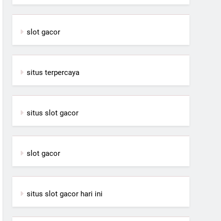
slot gacor
situs terpercaya
situs slot gacor
slot gacor
situs slot gacor hari ini