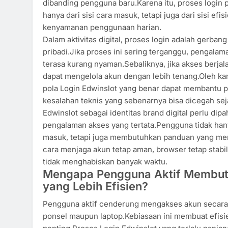
dibanding pengguna baru.Karena itu, proses login 
hanya dari sisi cara masuk, tetapi juga dari sisi efi
kenyamanan penggunaan harian.
Dalam aktivitas digital, proses login adalah gerba
pribadi.Jika proses ini sering terganggu, pengala
terasa kurang nyaman.Sebaliknya, jika akses berjal
dapat mengelola akun dengan lebih tenang.Oleh ka
pola Login Edwinslot yang benar dapat membantu
kesalahan teknis yang sebenarnya bisa dicegah sej
Edwinslot sebagai identitas brand digital perlu dip
pengalaman akses yang tertata.Pengguna tidak ha
masuk, tetapi juga membutuhkan panduan yang me
cara menjaga akun tetap aman, browser tetap stabil
tidak menghabiskan banyak waktu.
Mengapa Pengguna Aktif Membut
yang Lebih Efisien?
Pengguna aktif cenderung mengakses akun secara r
ponsel maupun laptop.Kebiasaan ini membuat efisie