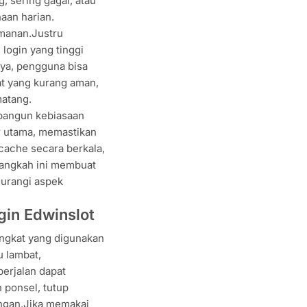
, sering gagal, atau
an harian.
amanan.Justru
 login yang tinggi
nya, pengguna bisa
at yang kurang aman,
matang.
bangun kebiasaan
r utama, memastikan
cache secara berkala,
angkah ini membuat
gurangi aspek
in Edwinslot
angkat yang digunakan
u lambat,
berjalan dapat
ponsel, tutup
ringan.Jika memakai