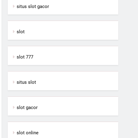
situs slot gacor
slot
slot 777
situs slot
slot gacor
slot online