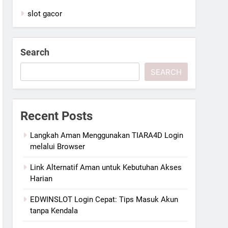
slot gacor
Search
SEARCH
Recent Posts
Langkah Aman Menggunakan TIARA4D Login
melalui Browser
Link Alternatif Aman untuk Kebutuhan Akses
Harian
EDWINSLOT Login Cepat: Tips Masuk Akun
tanpa Kendala