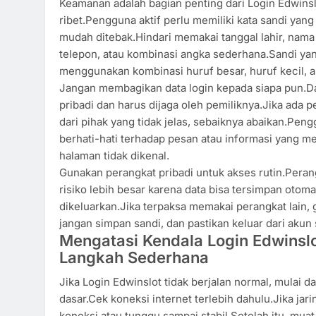
Keamanan adalah bagian penting dari Login Edwinsl
ribet.Pengguna aktif perlu memiliki kata sandi yang 
mudah ditebak.Hindari memakai tanggal lahir, nama
telepon, atau kombinasi angka sederhana.Sandi ya
menggunakan kombinasi huruf besar, huruf kecil, a
Jangan membagikan data login kepada siapa pun.Da
pribadi dan harus dijaga oleh pemiliknya.Jika ada 
dari pihak yang tidak jelas, sebaiknya abaikan.Peng
berhati-hati terhadap pesan atau informasi yang 
halaman tidak dikenal.
Gunakan perangkat pribadi untuk akses rutin.Pera
risiko lebih besar karena data bisa tersimpan otoma
dikeluarkan.Jika terpaksa memakai perangkat lain,
jangan simpan sandi, dan pastikan keluar dari akun 
Mengatasi Kendala Login Edwinsl
Langkah Sederhana
Jika Login Edwinslot tidak berjalan normal, mulai d
dasar.Cek koneksi internet terlebih dahulu.Jika jari
koneksi atau tunggu sampai stabil.Setelah itu, mua