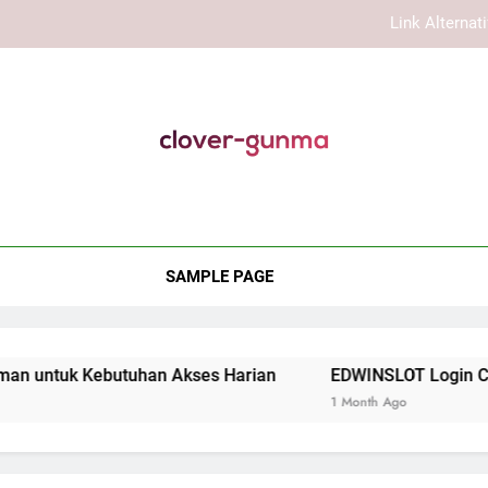
Link Alterna
EDWINSLOT Login C
Login Edwinslot Tanpa Ribet untuk Pengguna A
Langkah Aman Menggun
ver Gunma
Link Alterna
Produk Alami Yang Mendukung Keberlanjutan Lingkungan Dari
EDWINSLOT Login C
SAMPLE PAGE
Login Edwinslot Tanpa Ribet untuk Pengguna A
Kebutuhan Akses Harian
EDWINSLOT Login Cepat: Tips 
1 Month Ago