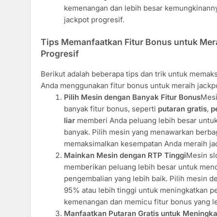
kemenangan dan lebih besar kemungkinann
jackpot progresif.
Tips Memanfaatkan Fitur Bonus untuk Mer
Progresif
Berikut adalah beberapa tips dan trik untuk memak
Anda menggunakan fitur bonus untuk meraih jackpo
Pilih Mesin dengan Banyak Fitur Bonus
Mesi
banyak fitur bonus, seperti
putaran gratis
,
p
liar
memberi Anda peluang lebih besar untu
banyak. Pilih mesin yang menawarkan berbag
memaksimalkan kesempatan Anda meraih jac
Mainkan Mesin dengan RTP Tinggi
Mesin sl
memberikan peluang lebih besar untuk men
pengembalian yang lebih baik. Pilih mesin 
95% atau lebih tinggi untuk meningkatkan p
kemenangan dan memicu fitur bonus yang le
Manfaatkan Putaran Gratis untuk Meningk