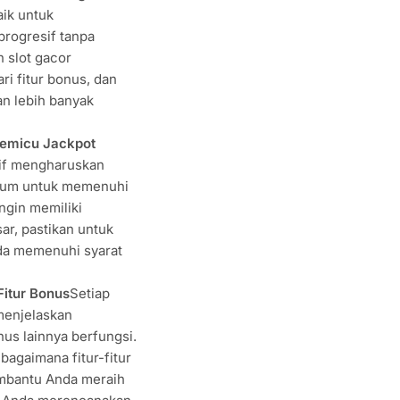
aik untuk
rogresif tanpa
 slot gacor
ri fitur bonus, dan
an lebih banyak
emicu Jackpot
sif mengharuskan
imum untuk memenuhi
ngin memiliki
r, pastikan untuk
da memenuhi syarat
itur Bonus
Setiap
menjelaskan
nus lainnya berfungsi.
agaimana fitur-fitur
embantu Anda meraih