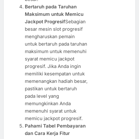
Bertaruh pada Taruhan
Maksimum untuk Memicu
Jackpot Progresif
Sebagian
besar mesin slot progresif
mengharuskan pemain
untuk bertaruh pada taruhan
maksimum untuk memenuhi
syarat memicu jackpot
progresif. Jika Anda ingin
memiliki kesempatan untuk
memenangkan hadiah besar,
pastikan untuk bertaruh
pada level yang
memungkinkan Anda
memenuhi syarat untuk
memicu jackpot progresif.
Pahami Tabel Pembayaran
dan Cara Kerja Fitur