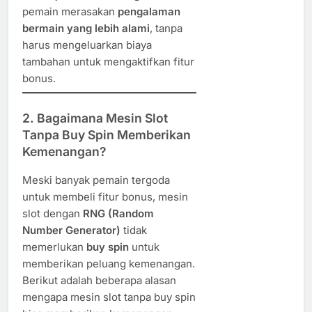
pemain merasakan
pengalaman
bermain yang lebih alami
, tanpa
harus mengeluarkan biaya
tambahan untuk mengaktifkan fitur
bonus.
2.
Bagaimana Mesin Slot
Tanpa Buy Spin Memberikan
Kemenangan?
Meski banyak pemain tergoda
untuk membeli fitur bonus, mesin
slot dengan
RNG (Random
Number Generator)
tidak
memerlukan
buy spin
untuk
memberikan peluang kemenangan.
Berikut adalah beberapa alasan
mengapa mesin slot tanpa buy spin