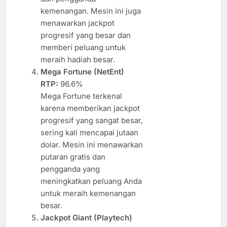
kemenangan. Mesin ini juga
menawarkan jackpot
progresif yang besar dan
memberi peluang untuk
meraih hadiah besar.
Mega Fortune (NetEnt)
RTP:
96.6%
Mega Fortune terkenal
karena memberikan jackpot
progresif yang sangat besar,
sering kali mencapai jutaan
dolar. Mesin ini menawarkan
putaran gratis dan
pengganda yang
meningkatkan peluang Anda
untuk meraih kemenangan
besar.
Jackpot Giant (Playtech)