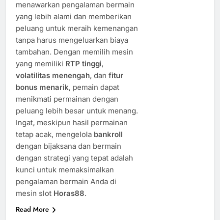
menawarkan pengalaman bermain
yang lebih alami dan memberikan
peluang untuk meraih kemenangan
tanpa harus mengeluarkan biaya
tambahan. Dengan memilih mesin
yang memiliki
RTP tinggi
,
volatilitas menengah
, dan
fitur
bonus menarik
, pemain dapat
menikmati permainan dengan
peluang lebih besar untuk menang.
Ingat, meskipun hasil permainan
tetap acak, mengelola
bankroll
dengan bijaksana dan bermain
dengan strategi yang tepat adalah
kunci untuk memaksimalkan
pengalaman bermain Anda di
mesin slot
Horas88
.
Read More