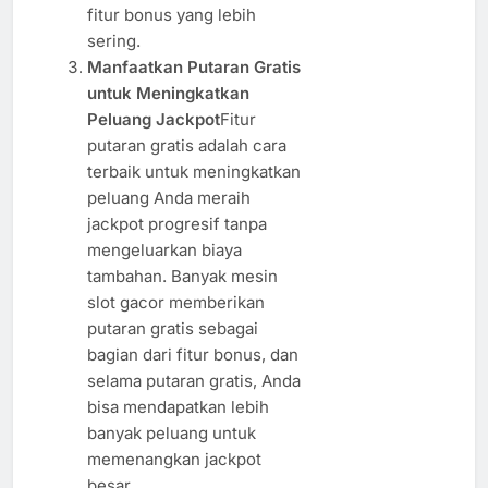
fitur bonus yang lebih
sering.
Manfaatkan Putaran Gratis
untuk Meningkatkan
Peluang Jackpot
Fitur
putaran gratis adalah cara
terbaik untuk meningkatkan
peluang Anda meraih
jackpot progresif tanpa
mengeluarkan biaya
tambahan. Banyak mesin
slot gacor memberikan
putaran gratis sebagai
bagian dari fitur bonus, dan
selama putaran gratis, Anda
bisa mendapatkan lebih
banyak peluang untuk
memenangkan jackpot
besar.