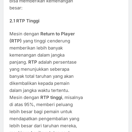
bisa memberikan kemenangan
besar:
2.1
RTP Tinggi
Mesin dengan
Return to Player
(RTP)
yang tinggi cenderung
memberikan lebih banyak
kemenangan dalam jangka
panjang.
RTP
adalah persentase
yang menunjukkan seberapa
banyak total taruhan yang akan
dikembalikan kepada pemain
dalam jangka waktu tertentu.
Mesin dengan
RTP tinggi
, misalnya
di atas 95%, memberi peluang
lebih besar bagi pemain untuk
mendapatkan pengembalian yang
lebih besar dari taruhan mereka,