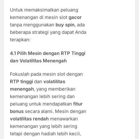
Untuk memaksimalkan peluang
kemenangan di mesin slot
gacor
tanpa menggunakan
buy spin
, ada
beberapa strategi yang dapat Anda
terapkan:
4.1
Pilih Mesin dengan RTP Tinggi
dan Volatilitas Menengah
Fokuslah pada mesin slot dengan
RTP tinggi
dan
volatilitas
menengah
, yang memberikan
kemenangan lebih sering dan
peluang untuk mendapatkan
fitur
bonus
secara alami. Mesin dengan
volatilitas rendah
menawarkan
kemenangan yang lebih sering
tetapi dengan hadiah lebih kecil,