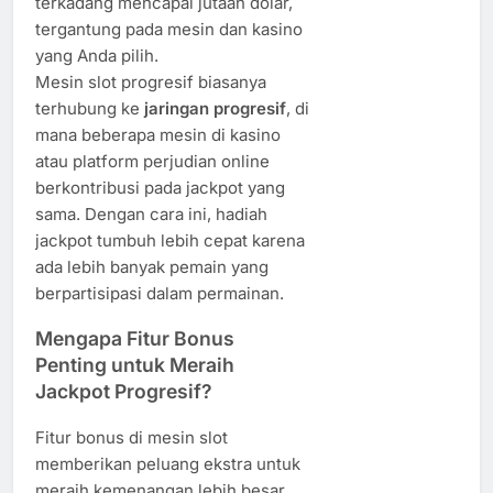
terkadang mencapai jutaan dolar,
tergantung pada mesin dan kasino
yang Anda pilih.
Mesin slot progresif biasanya
terhubung ke
jaringan progresif
, di
mana beberapa mesin di kasino
atau platform perjudian online
berkontribusi pada jackpot yang
sama. Dengan cara ini, hadiah
jackpot tumbuh lebih cepat karena
ada lebih banyak pemain yang
berpartisipasi dalam permainan.
Mengapa Fitur Bonus
Penting untuk Meraih
Jackpot Progresif?
Fitur bonus di mesin slot
memberikan peluang ekstra untuk
meraih kemenangan lebih besar,