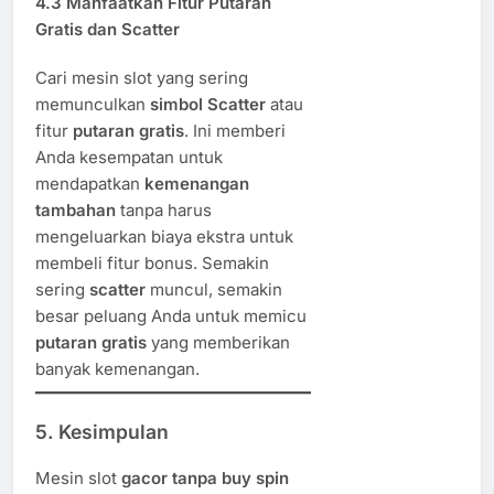
4.3
Manfaatkan Fitur Putaran
Gratis dan Scatter
Cari mesin slot yang sering
memunculkan
simbol Scatter
atau
fitur
putaran gratis
. Ini memberi
Anda kesempatan untuk
mendapatkan
kemenangan
tambahan
tanpa harus
mengeluarkan biaya ekstra untuk
membeli fitur bonus. Semakin
sering
scatter
muncul, semakin
besar peluang Anda untuk memicu
putaran gratis
yang memberikan
banyak kemenangan.
5.
Kesimpulan
Mesin slot
gacor tanpa buy spin