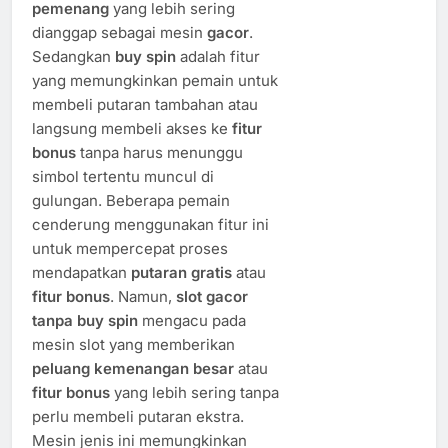
pemenang
yang lebih sering
dianggap sebagai mesin
gacor
.
Sedangkan
buy spin
adalah fitur
yang memungkinkan pemain untuk
membeli putaran tambahan atau
langsung membeli akses ke
fitur
bonus
tanpa harus menunggu
simbol tertentu muncul di
gulungan. Beberapa pemain
cenderung menggunakan fitur ini
untuk mempercepat proses
mendapatkan
putaran gratis
atau
fitur bonus
. Namun,
slot gacor
tanpa buy spin
mengacu pada
mesin slot yang memberikan
peluang kemenangan besar
atau
fitur bonus
yang lebih sering tanpa
perlu membeli putaran ekstra.
Mesin jenis ini memungkinkan