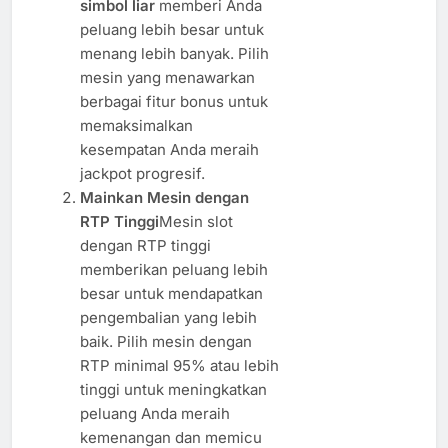
simbol liar
memberi Anda
peluang lebih besar untuk
menang lebih banyak. Pilih
mesin yang menawarkan
berbagai fitur bonus untuk
memaksimalkan
kesempatan Anda meraih
jackpot progresif.
Mainkan Mesin dengan
RTP Tinggi
Mesin slot
dengan RTP tinggi
memberikan peluang lebih
besar untuk mendapatkan
pengembalian yang lebih
baik. Pilih mesin dengan
RTP minimal 95% atau lebih
tinggi untuk meningkatkan
peluang Anda meraih
kemenangan dan memicu