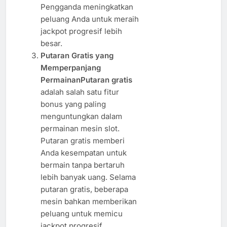
Pengganda meningkatkan
peluang Anda untuk meraih
jackpot progresif lebih
besar.
Putaran Gratis yang
Memperpanjang
Permainan
Putaran gratis
adalah salah satu fitur
bonus yang paling
menguntungkan dalam
permainan mesin slot.
Putaran gratis memberi
Anda kesempatan untuk
bermain tanpa bertaruh
lebih banyak uang. Selama
putaran gratis, beberapa
mesin bahkan memberikan
peluang untuk memicu
jackpot progresif,