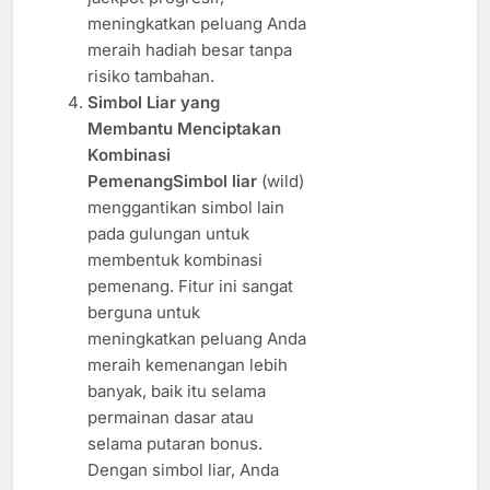
meningkatkan peluang Anda
meraih hadiah besar tanpa
risiko tambahan.
Simbol Liar yang
Membantu Menciptakan
Kombinasi
Pemenang
Simbol liar
(wild)
menggantikan simbol lain
pada gulungan untuk
membentuk kombinasi
pemenang. Fitur ini sangat
berguna untuk
meningkatkan peluang Anda
meraih kemenangan lebih
banyak, baik itu selama
permainan dasar atau
selama putaran bonus.
Dengan simbol liar, Anda