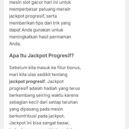
mesin slot gacor hari ini untuk
memperbesar peluang meraih
jackpot progresif, serta
memberikan tips dan trik yang
dapat Anda gunakan untuk
meningkatkan hasil permainan
Anda.
Apa Itu Jackpot Progresif?
Sebelum kita masuk ke fitur bonus,
mari kita ulas sedikit tentang
jackpot progresif
. Jackpot
progresif adalah hadiah yang terus
berkembang seiring waktu karena
sebagian kecil dari setiap taruhan
yang dipasang pada mesin
berkontribusi pada jackpot.
Jackpot ini bisa sangat besar,