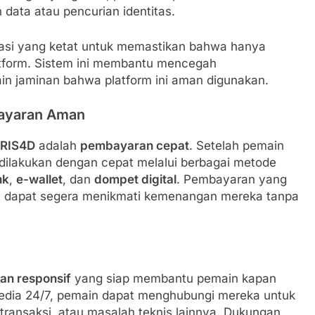
data atau pencurian identitas.
ikasi yang ketat untuk memastikan bahwa hanya
tform. Sistem ini membantu mencegah
n jaminan bahwa platform ini aman digunakan.
ayaran Aman
RIS4D
adalah
pembayaran cepat
. Setelah pemain
dilakukan dengan cepat melalui berbagai metode
nk
,
e-wallet
, dan
dompet digital
. Pembayaran yang
n dapat segera menikmati kemenangan mereka tanpa
an responsif
yang siap membantu pemain kapan
sedia 24/7, pemain dapat menghubungi mereka untuk
transaksi, atau masalah teknis lainnya. Dukungan