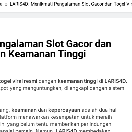
ga
LARIS4D: Menikmati Pengalaman Slot Gacor dan Togel Vi
ngalaman Slot Gacor dan
an Keamanan Tinggi
togel viral resmi
dengan
keamanan tinggi
di
LARIS4D
.
pot yang menguntungkan, dilengkapi dengan sistem
bang,
keamanan
dan
kepercayaan
adalah dua hal
 platform menawarkan kesempatan untuk meraih
ini yang belum tentu memberikan perlindungan
inansial pemain. Namun,
LARIS4D
membedakan