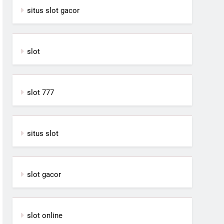
situs slot gacor
slot
slot 777
situs slot
slot gacor
slot online