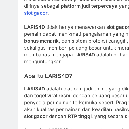
dirinya sebagai
platform judi terpercaya
yan
slot gacor
.
LARIS4D
tidak hanya menawarkan
slot gaco
pemain dapat menikmati pengalaman yang
bonus menarik
, dan sistem proteksi canggih
sekaligus memberi peluang besar untuk mer
membahas mengapa
LARIS4D
adalah piliha
menguntungkan.
Apa Itu LARIS4D?
LARIS4D
adalah platform judi online yang d
dan
togel viral resmi
dengan peluang besar un
penyedia permainan terkemuka seperti
Pragm
akan kualitas permainan dan
keadilan
hasiln
slot gacor
dengan
RTP tinggi
, yang secara 