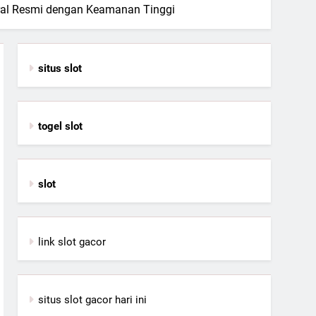
ral Resmi dengan Keamanan Tinggi
situs slot
togel slot
slot
link slot gacor
situs slot gacor hari ini