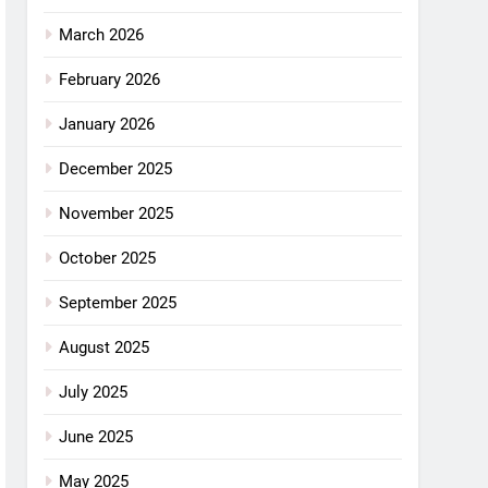
March 2026
February 2026
January 2026
December 2025
November 2025
October 2025
September 2025
August 2025
July 2025
June 2025
May 2025