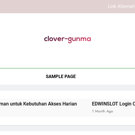
Link Alterna
EDWINSLOT Login C
Login Edwinslot Tanpa Ribet untuk Pengguna A
Langkah Aman Menggun
ver Gunma
Link Alterna
Produk Alami Yang Mendukung Keberlanjutan Lingkungan Dari
EDWINSLOT Login C
SAMPLE PAGE
Login Edwinslot Tanpa Ribet untuk Pengguna A
Kebutuhan Akses Harian
EDWINSLOT Login Cepat: Tips M
1 Month Ago