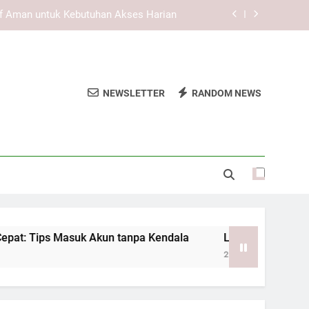
tif Aman untuk Kebutuhan Akses Harian
epat: Tips Masuk Akun tanpa Kendala
ktif yang Mengutamakan Akses Praktis
NEWSLETTER
RANDOM NEWS
akan TIARA4D Login melalui Browser
tif Aman untuk Kebutuhan Akses Harian
 Clover Gunma.
epat: Tips Masuk Akun tanpa Kendala
ktif yang Mengutamakan Akses Praktis
asuk Akun tanpa Kendala
Login Edwinslot Tanpa Ribet
2 Months Ago