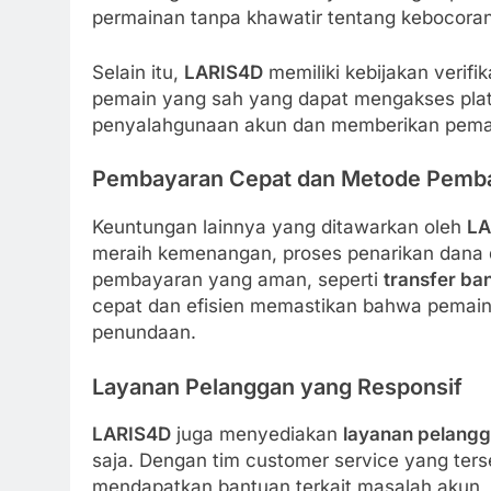
permainan tanpa khawatir tentang kebocoran 
Selain itu,
LARIS4D
memiliki kebijakan verif
pemain yang sah yang dapat mengakses pla
penyalahgunaan akun dan memberikan pemai
Pembayaran Cepat dan Metode Pemb
Keuntungan lainnya yang ditawarkan oleh
LA
meraih kemenangan, proses penarikan dana 
pembayaran yang aman, seperti
transfer ba
cepat dan efisien memastikan bahwa pemai
penundaan.
Layanan Pelanggan yang Responsif
LARIS4D
juga menyediakan
layanan pelangg
saja. Dengan tim customer service yang ter
mendapatkan bantuan terkait masalah akun, 