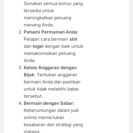
Gunakan semua bonus yang
tersedia untuk
meningkatkan peluang
menang Anda.
Pahami Permainan Anda
:
Pelajari cara bermain
slot
dan
togel
dengan baik untuk
memaksimalkan peluang
Anda.
Kelola Anggaran dengan
Bijak
: Tentukan anggaran
bermain Anda dan pastikan
untuk tidak melebihi batas
tersebut.
Bermain dengan Sabar
:
Keberuntungan dalam judi
online memerlukan
kesabaran dan strategi yang
matang.