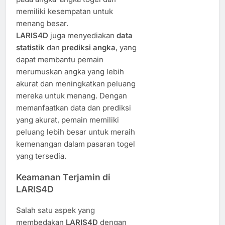
memiliki kesempatan untuk
menang besar.
LARIS4D
juga menyediakan
data
statistik
dan
prediksi angka
, yang
dapat membantu pemain
merumuskan angka yang lebih
akurat dan meningkatkan peluang
mereka untuk menang. Dengan
memanfaatkan data dan prediksi
yang akurat, pemain memiliki
peluang lebih besar untuk meraih
kemenangan dalam pasaran togel
yang tersedia.
Keamanan Terjamin di
LARIS4D
Salah satu aspek yang
membedakan
LARIS4D
dengan