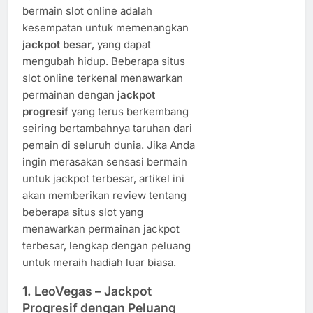
bermain slot online adalah
kesempatan untuk memenangkan
jackpot besar
, yang dapat
mengubah hidup. Beberapa situs
slot online terkenal menawarkan
permainan dengan
jackpot
progresif
yang terus berkembang
seiring bertambahnya taruhan dari
pemain di seluruh dunia. Jika Anda
ingin merasakan sensasi bermain
untuk jackpot terbesar, artikel ini
akan memberikan review tentang
beberapa situs slot yang
menawarkan permainan jackpot
terbesar, lengkap dengan peluang
untuk meraih hadiah luar biasa.
1.
LeoVegas – Jackpot
Progresif dengan Peluang