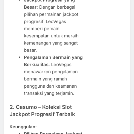
Besar:
Dengan berbagai
pilihan permainan jackpot
progresif, LeoVegas
memberi pemain
kesempatan untuk meraih
kemenangan yang sangat
besar.
Pengalaman Bermain yang
Berkualitas:
LeoVegas
menawarkan pengalaman
bermain yang ramah
pengguna dan keamanan
transaksi yang terjamin.
2.
Casumo – Koleksi Slot
Jackpot Progresif Terbaik
Keunggulan:
Pilihan Permainan Jackpot