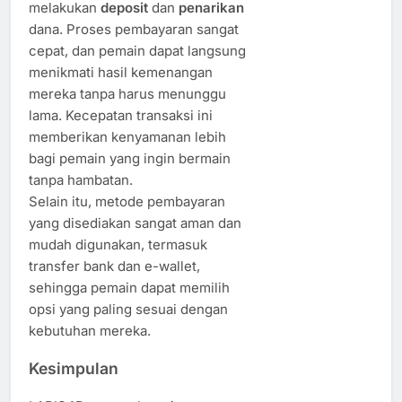
melakukan
deposit
dan
penarikan
dana. Proses pembayaran sangat
cepat, dan pemain dapat langsung
menikmati hasil kemenangan
mereka tanpa harus menunggu
lama. Kecepatan transaksi ini
memberikan kenyamanan lebih
bagi pemain yang ingin bermain
tanpa hambatan.
Selain itu, metode pembayaran
yang disediakan sangat aman dan
mudah digunakan, termasuk
transfer bank dan e-wallet,
sehingga pemain dapat memilih
opsi yang paling sesuai dengan
kebutuhan mereka.
Kesimpulan