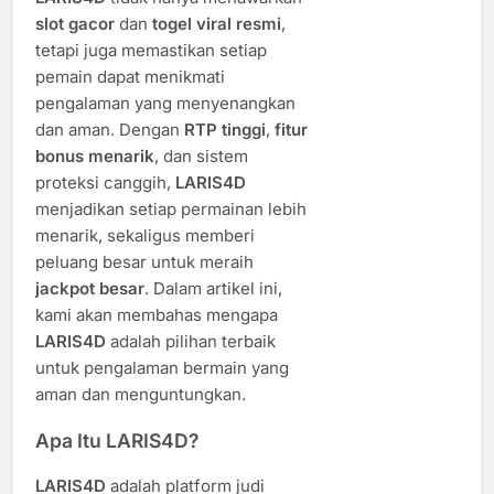
slot gacor
dan
togel viral resmi
,
tetapi juga memastikan setiap
pemain dapat menikmati
pengalaman yang menyenangkan
dan aman. Dengan
RTP tinggi
,
fitur
bonus menarik
, dan sistem
proteksi canggih,
LARIS4D
menjadikan setiap permainan lebih
menarik, sekaligus memberi
peluang besar untuk meraih
jackpot besar
. Dalam artikel ini,
kami akan membahas mengapa
LARIS4D
adalah pilihan terbaik
untuk pengalaman bermain yang
aman dan menguntungkan.
Apa Itu LARIS4D?
LARIS4D
adalah platform judi