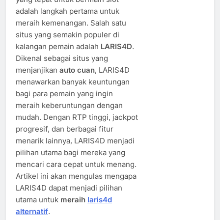
adalah langkah pertama untuk
meraih kemenangan. Salah satu
situs yang semakin populer di
kalangan pemain adalah
LARIS4D
.
Dikenal sebagai situs yang
menjanjikan
auto cuan
, LARIS4D
menawarkan banyak keuntungan
bagi para pemain yang ingin
meraih keberuntungan dengan
mudah. Dengan RTP tinggi, jackpot
progresif, dan berbagai fitur
menarik lainnya, LARIS4D menjadi
pilihan utama bagi mereka yang
mencari cara cepat untuk menang.
Artikel ini akan mengulas mengapa
LARIS4D dapat menjadi pilihan
utama untuk
meraih
laris4d
alternatif
.