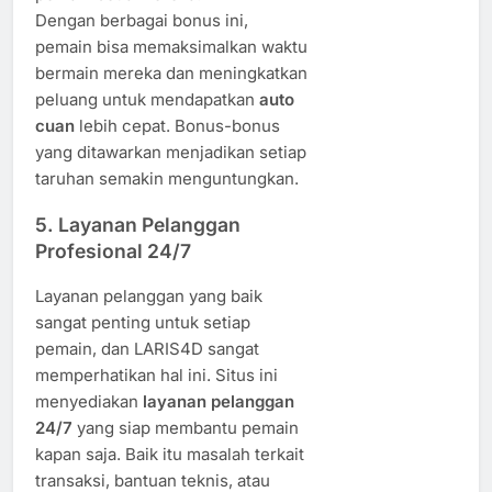
Dengan berbagai bonus ini,
pemain bisa memaksimalkan waktu
bermain mereka dan meningkatkan
peluang untuk mendapatkan
auto
cuan
lebih cepat. Bonus-bonus
yang ditawarkan menjadikan setiap
taruhan semakin menguntungkan.
5. Layanan Pelanggan
Profesional 24/7
Layanan pelanggan yang baik
sangat penting untuk setiap
pemain, dan LARIS4D sangat
memperhatikan hal ini. Situs ini
menyediakan
layanan pelanggan
24/7
yang siap membantu pemain
kapan saja. Baik itu masalah terkait
transaksi, bantuan teknis, atau