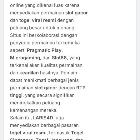
online yang dikenal luas karena
menyediakan permainan
slot gacor
dan
togel viral resmi
dengan
peluang besar untuk menang.
Situs ini berkolaborasi dengan
penyedia permainan terkemuka
seperti
Pragmatic Play
,
Microgaming
, dan
Slot88
, yang
terkenal akan kualitas permainan
dan
keadilan
hasilnya. Pemain
dapat menikmati berbagai jenis
permainan
slot gacor
dengan
RTP
tinggi
, yang secara signifikan
meningkatkan peluang
kemenangan mereka.
Selain itu,
LARIS4D
juga
menyediakan berbagai pasaran
togel viral resmi
, termasuk
Togel