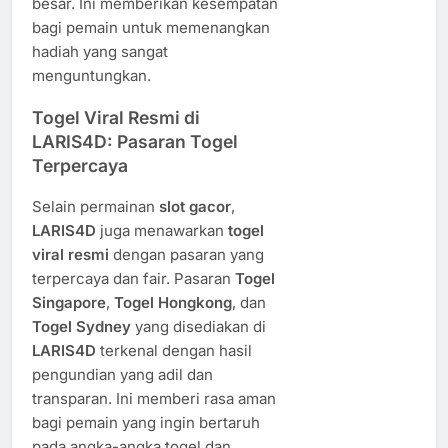
besar. Ini memberikan kesempatan
bagi pemain untuk memenangkan
hadiah yang sangat
menguntungkan.
Togel Viral Resmi di
LARIS4D: Pasaran Togel
Terpercaya
Selain permainan
slot gacor
,
LARIS4D
juga menawarkan
togel
viral resmi
dengan pasaran yang
terpercaya dan fair. Pasaran
Togel
Singapore
,
Togel Hongkong
, dan
Togel Sydney
yang disediakan di
LARIS4D
terkenal dengan hasil
pengundian yang adil dan
transparan. Ini memberi rasa aman
bagi pemain yang ingin bertaruh
pada angka-angka togel dan