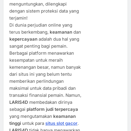
menguntungkan, dilengkapi
dengan sistem proteksi data yang
terjamin!
Di dunia perjudian online yang
terus berkembang,
keamanan
dan
kepercayaan
adalah dua hal yang
sangat penting bagi pemain.
Berbagai platform menawarkan
kesempatan untuk meraih
kemenangan besar, namun banyak
dari situs ini yang belum tentu
memberikan perlindungan
maksimal untuk data pribadi dan
transaksi finansial pemain. Namun,
LARIS4D
membedakan dirinya
sebagai
platform judi terpercaya
yang mengutamakan
keamanan
tinggi
untuk para
situs slot gacor
.
LARIS4D
tidak hanya menawarkan