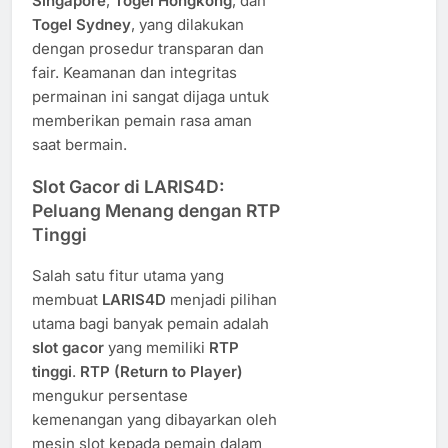
Singapore
,
Togel Hongkong
, dan
Togel Sydney
, yang dilakukan
dengan prosedur transparan dan
fair. Keamanan dan integritas
permainan ini sangat dijaga untuk
memberikan pemain rasa aman
saat bermain.
Slot Gacor di LARIS4D:
Peluang Menang dengan RTP
Tinggi
Salah satu fitur utama yang
membuat
LARIS4D
menjadi pilihan
utama bagi banyak pemain adalah
slot gacor
yang memiliki
RTP
tinggi
.
RTP (Return to Player)
mengukur persentase
kemenangan yang dibayarkan oleh
mesin slot kepada pemain dalam