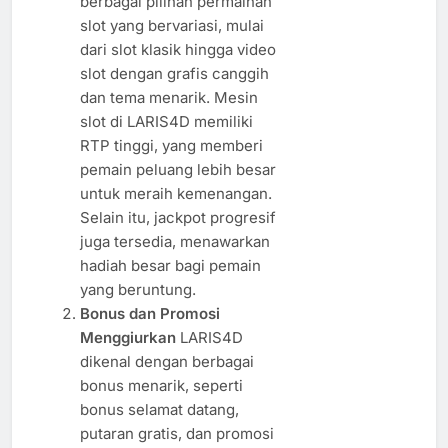
berbagai pilihan permainan
slot yang bervariasi, mulai
dari slot klasik hingga video
slot dengan grafis canggih
dan tema menarik. Mesin
slot di LARIS4D memiliki
RTP tinggi, yang memberi
pemain peluang lebih besar
untuk meraih kemenangan.
Selain itu, jackpot progresif
juga tersedia, menawarkan
hadiah besar bagi pemain
yang beruntung.
Bonus dan Promosi
Menggiurkan
LARIS4D
dikenal dengan berbagai
bonus menarik, seperti
bonus selamat datang,
putaran gratis, dan promosi