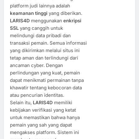
platform judi lainnya adalah
keamanan tinggi
yang diberikan.
LARIS4D
menggunakan
enkripsi
SSL
yang canggih untuk
melindungi data pribadi dan
transaksi pemain. Semua informasi
yang dikirimkan melalui situs ini
tetap aman dan terlindungi dari
ancaman cyber. Dengan
perlindungan yang kuat, pemain
dapat menikmati permainan tanpa
khawatir tentang kebocoran data
atau pencurian identitas.
Selain itu,
LARIS4D
memiliki
kebijakan verifikasi yang ketat
untuk memastikan bahwa hanya
pemain yang sah yang dapat
mengakses platform. Sistem ini