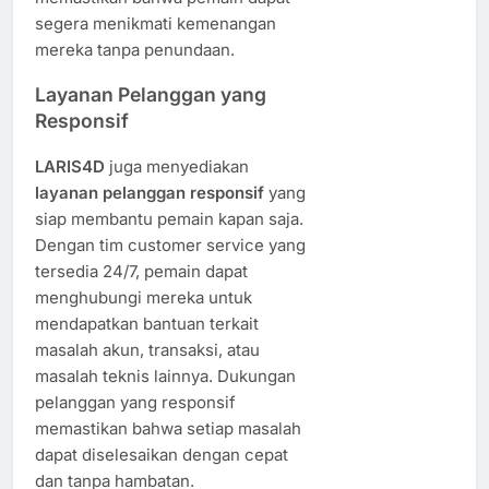
segera menikmati kemenangan
mereka tanpa penundaan.
Layanan Pelanggan yang
Responsif
LARIS4D
juga menyediakan
layanan pelanggan responsif
yang
siap membantu pemain kapan saja.
Dengan tim customer service yang
tersedia 24/7, pemain dapat
menghubungi mereka untuk
mendapatkan bantuan terkait
masalah akun, transaksi, atau
masalah teknis lainnya. Dukungan
pelanggan yang responsif
memastikan bahwa setiap masalah
dapat diselesaikan dengan cepat
dan tanpa hambatan.