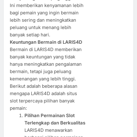
Ini memberikan kenyamanan lebih
bagi pemain yang ingin bermain
lebih sering dan meningkatkan
peluang untuk menang lebih
banyak setiap hari.
Keuntungan Bermain di LARIS4D
Bermain di LARIS4D memberikan
banyak keuntungan yang tidak
hanya meningkatkan pengalaman
bermain, tetapi juga peluang
kemenangan yang lebih tinggi.
Berikut adalah beberapa alasan
mengapa LARIS4D adalah situs
slot terpercaya pilihan banyak
pemain:
Pilihan Permainan Slot
Terlengkap dan Berkualitas
LARIS4D menawarkan