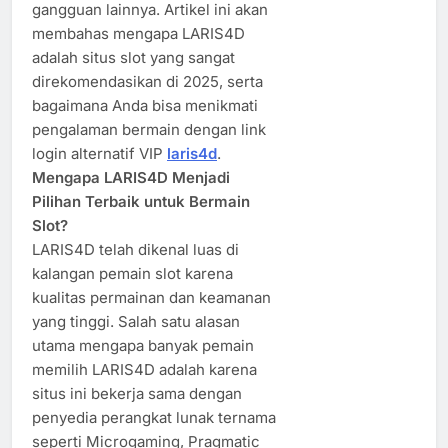
gangguan lainnya. Artikel ini akan
membahas mengapa LARIS4D
adalah situs slot yang sangat
direkomendasikan di 2025, serta
bagaimana Anda bisa menikmati
pengalaman bermain dengan link
login alternatif VIP
laris4d
.
Mengapa LARIS4D Menjadi
Pilihan Terbaik untuk Bermain
Slot?
LARIS4D telah dikenal luas di
kalangan pemain slot karena
kualitas permainan dan keamanan
yang tinggi. Salah satu alasan
utama mengapa banyak pemain
memilih LARIS4D adalah karena
situs ini bekerja sama dengan
penyedia perangkat lunak ternama
seperti Microgaming, Pragmatic