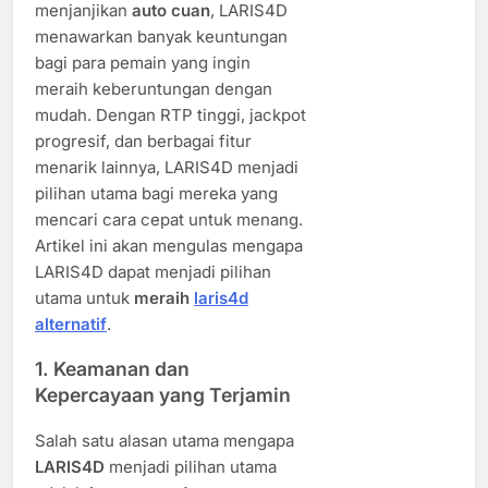
menjanjikan
auto cuan
, LARIS4D
menawarkan banyak keuntungan
bagi para pemain yang ingin
meraih keberuntungan dengan
mudah. Dengan RTP tinggi, jackpot
progresif, dan berbagai fitur
menarik lainnya, LARIS4D menjadi
pilihan utama bagi mereka yang
mencari cara cepat untuk menang.
Artikel ini akan mengulas mengapa
LARIS4D dapat menjadi pilihan
utama untuk
meraih
laris4d
alternatif
.
1. Keamanan dan
Kepercayaan yang Terjamin
Salah satu alasan utama mengapa
LARIS4D
menjadi pilihan utama