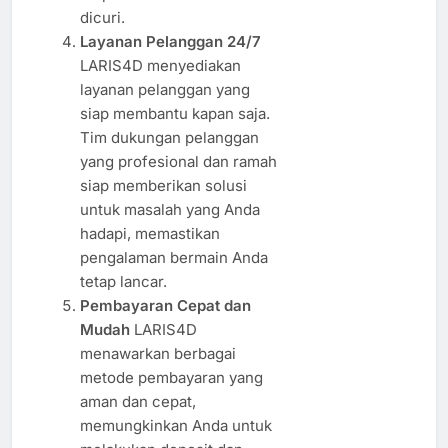
dicuri.
Layanan Pelanggan 24/7
LARIS4D menyediakan
layanan pelanggan yang
siap membantu kapan saja.
Tim dukungan pelanggan
yang profesional dan ramah
siap memberikan solusi
untuk masalah yang Anda
hadapi, memastikan
pengalaman bermain Anda
tetap lancar.
Pembayaran Cepat dan
Mudah
LARIS4D
menawarkan berbagai
metode pembayaran yang
aman dan cepat,
memungkinkan Anda untuk