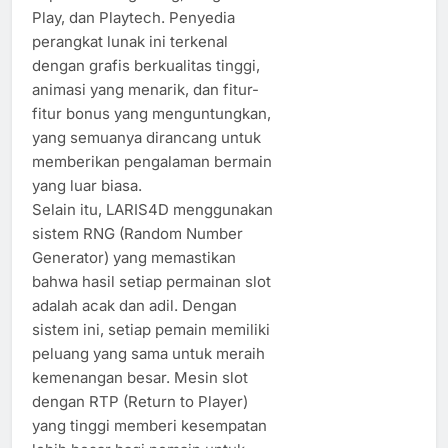
Play, dan Playtech. Penyedia
perangkat lunak ini terkenal
dengan grafis berkualitas tinggi,
animasi yang menarik, dan fitur-
fitur bonus yang menguntungkan,
yang semuanya dirancang untuk
memberikan pengalaman bermain
yang luar biasa.
Selain itu, LARIS4D menggunakan
sistem RNG (Random Number
Generator) yang memastikan
bahwa hasil setiap permainan slot
adalah acak dan adil. Dengan
sistem ini, setiap pemain memiliki
peluang yang sama untuk meraih
kemenangan besar. Mesin slot
dengan RTP (Return to Player)
yang tinggi memberi kesempatan