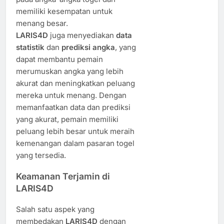
memiliki kesempatan untuk
menang besar.
LARIS4D
juga menyediakan
data
statistik
dan
prediksi angka
, yang
dapat membantu pemain
merumuskan angka yang lebih
akurat dan meningkatkan peluang
mereka untuk menang. Dengan
memanfaatkan data dan prediksi
yang akurat, pemain memiliki
peluang lebih besar untuk meraih
kemenangan dalam pasaran togel
yang tersedia.
Keamanan Terjamin di
LARIS4D
Salah satu aspek yang
membedakan
LARIS4D
dengan