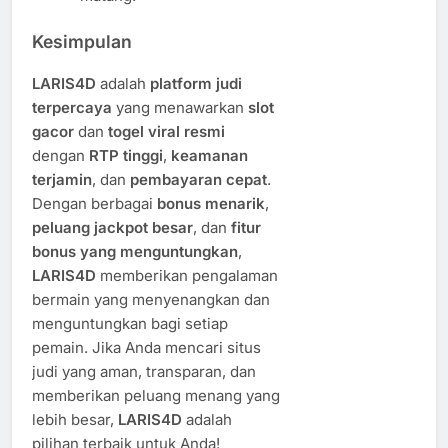
Kesimpulan
LARIS4D
adalah
platform judi
terpercaya
yang menawarkan
slot
gacor
dan
togel viral resmi
dengan
RTP tinggi
,
keamanan
terjamin
, dan
pembayaran cepat
.
Dengan berbagai
bonus menarik
,
peluang jackpot besar
, dan
fitur
bonus yang menguntungkan
,
LARIS4D
memberikan pengalaman
bermain yang menyenangkan dan
menguntungkan bagi setiap
pemain. Jika Anda mencari situs
judi yang aman, transparan, dan
memberikan peluang menang yang
lebih besar,
LARIS4D
adalah
pilihan terbaik untuk Anda!