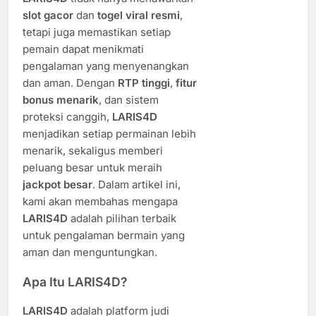
slot gacor
dan
togel viral resmi
,
tetapi juga memastikan setiap
pemain dapat menikmati
pengalaman yang menyenangkan
dan aman. Dengan
RTP tinggi
,
fitur
bonus menarik
, dan sistem
proteksi canggih,
LARIS4D
menjadikan setiap permainan lebih
menarik, sekaligus memberi
peluang besar untuk meraih
jackpot besar
. Dalam artikel ini,
kami akan membahas mengapa
LARIS4D
adalah pilihan terbaik
untuk pengalaman bermain yang
aman dan menguntungkan.
Apa Itu LARIS4D?
LARIS4D
adalah platform judi