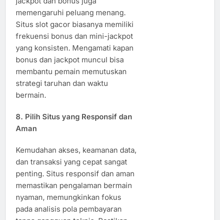
jackpot dan bonus juga
memengaruhi peluang menang.
Situs slot gacor biasanya memiliki
frekuensi bonus dan mini-jackpot
yang konsisten. Mengamati kapan
bonus dan jackpot muncul bisa
membantu pemain memutuskan
strategi taruhan dan waktu
bermain.
8. Pilih Situs yang Responsif dan
Aman
Kemudahan akses, keamanan data,
dan transaksi yang cepat sangat
penting. Situs responsif dan aman
memastikan pengalaman bermain
nyaman, memungkinkan fokus
pada analisis pola pembayaran