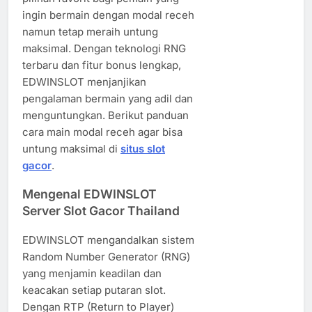
ingin bermain dengan modal receh
namun tetap meraih untung
maksimal. Dengan teknologi RNG
terbaru dan fitur bonus lengkap,
EDWINSLOT menjanjikan
pengalaman bermain yang adil dan
menguntungkan. Berikut panduan
cara main modal receh agar bisa
untung maksimal di
situs slot
gacor
.
Mengenal EDWINSLOT
Server Slot Gacor Thailand
EDWINSLOT mengandalkan sistem
Random Number Generator (RNG)
yang menjamin keadilan dan
keacakan setiap putaran slot.
Dengan RTP (Return to Player)