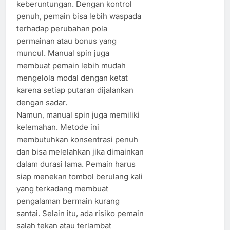
keberuntungan. Dengan kontrol
penuh, pemain bisa lebih waspada
terhadap perubahan pola
permainan atau bonus yang
muncul. Manual spin juga
membuat pemain lebih mudah
mengelola modal dengan ketat
karena setiap putaran dijalankan
dengan sadar.
Namun, manual spin juga memiliki
kelemahan. Metode ini
membutuhkan konsentrasi penuh
dan bisa melelahkan jika dimainkan
dalam durasi lama. Pemain harus
siap menekan tombol berulang kali
yang terkadang membuat
pengalaman bermain kurang
santai. Selain itu, ada risiko pemain
salah tekan atau terlambat