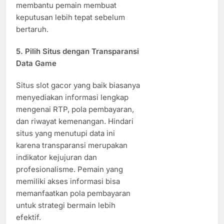
membantu pemain membuat
keputusan lebih tepat sebelum
bertaruh.
5. Pilih Situs dengan Transparansi
Data Game
Situs slot gacor yang baik biasanya
menyediakan informasi lengkap
mengenai RTP, pola pembayaran,
dan riwayat kemenangan. Hindari
situs yang menutupi data ini
karena transparansi merupakan
indikator kejujuran dan
profesionalisme. Pemain yang
memiliki akses informasi bisa
memanfaatkan pola pembayaran
untuk strategi bermain lebih
efektif.