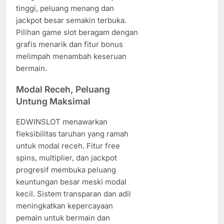
tinggi, peluang menang dan
jackpot besar semakin terbuka.
Pilihan game slot beragam dengan
grafis menarik dan fitur bonus
melimpah menambah keseruan
bermain.
Modal Receh, Peluang
Untung Maksimal
EDWINSLOT menawarkan
fleksibilitas taruhan yang ramah
untuk modal receh. Fitur free
spins, multiplier, dan jackpot
progresif membuka peluang
keuntungan besar meski modal
kecil. Sistem transparan dan adil
meningkatkan kepercayaan
pemain untuk bermain dan