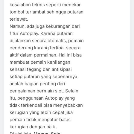
kesalahan teknis seperti menekan
tombol terlambat sehingga putaran
terlewat.
Namun, ada juga kekurangan dari
fitur Autoplay. Karena putaran
dijalankan secara otomatis, pemain
cenderung kurang terlibat secara
aktif dalam permainan. Hal ini bisa
membuat pemain kehilangan
sensasi tegang dan antisipasi
setiap putaran yang sebenarnya
adalah bagian penting dari
pengalaman bermain slot. Selain
itu, penggunaan Autoplay yang
tidak terkendali bisa menyebabkan
kerugian yang lebih cepat jika
pemain tidak mengatur batas
kerugian dengan baik.
Di sisi lain,
Manual Spin