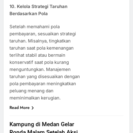
10. Kelola Strategi Taruhan
Berdasarkan Pola
Setelah memahami pola
pembayaran, sesuaikan strategi
taruhan. Misalnya, tingkatkan
taruhan saat pola kemenangan
terlihat stabil atau bermain
konservatif saat pola kurang
menguntungkan. Manajemen
taruhan yang disesuaikan dengan
pola pembayaran meningkatkan
peluang menang dan
meminimalkan kerugian.
Read More
Kampung di Medan Gelar
Ronda Malam Setelah Aksi