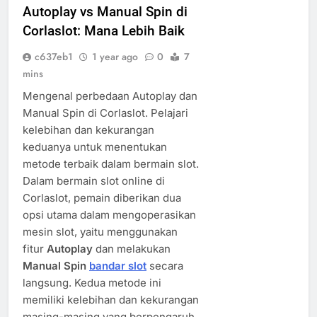
Autoplay vs Manual Spin di
Corlaslot: Mana Lebih Baik
c637eb1
1 year ago
0
7
mins
Mengenal perbedaan Autoplay dan
Manual Spin di Corlaslot. Pelajari
kelebihan dan kekurangan
keduanya untuk menentukan
metode terbaik dalam bermain slot.
Dalam bermain slot online di
Corlaslot, pemain diberikan dua
opsi utama dalam mengoperasikan
mesin slot, yaitu menggunakan
fitur
Autoplay
dan melakukan
Manual Spin
bandar slot
secara
langsung. Kedua metode ini
memiliki kelebihan dan kekurangan
masing-masing yang berpengaruh