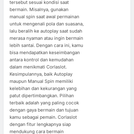
tersebut sesuai kondisi saat
bermain. Misalnya, gunakan
manual spin saat awal permainan
untuk mengenali pola dan suasana,
lalu beralih ke autoplay saat sudah
merasa nyaman atau ingin bermain
lebih santai. Dengan cara ini, kamu
bisa mendapatkan keseimbangan
antara kontrol dan kemudahan
dalam menikmati Corlaslot.
Kesimpulannya, baik Autoplay
maupun Manual Spin memiliki
kelebihan dan kekurangan yang
patut dipertimbangkan. Pilihan
terbaik adalah yang paling cocok
dengan gaya bermain dan tujuan
kamu sebagai pemain. Corlaslot
dengan fitur lengkapnya siap
mendukung cara bermain