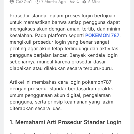
0
C637eb1
7 Months Ago
6 Mins
Prosedur standar dalam proses login bertujuan
untuk memastikan bahwa setiap pengguna dapat
mengakses akun dengan aman, tertib, dan minim
kesalahan. Pada platform seperti
POKEMON 787
,
mengikuti prosedur login yang benar sangat
penting agar akun tetap terlindungi dan aktivitas
pengguna berjalan lancar. Banyak kendala login
sebenarnya muncul karena prosedur dasar
diabaikan atau dilakukan secara terburu-buru.
Artikel ini membahas cara login pokemon787
dengan prosedur standar berdasarkan praktik
umum penggunaan akun digital, pengalaman
pengguna, serta prinsip keamanan yang lazim
diterapkan secara luas.
1. Memahami Arti Prosedur Standar Login