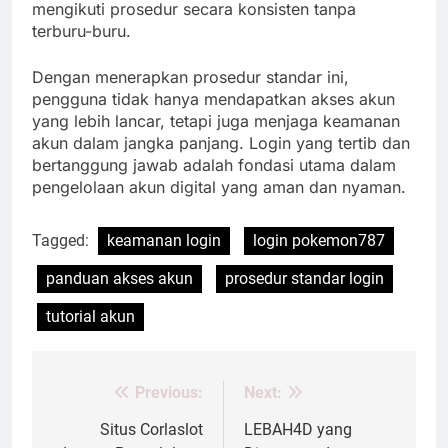
mengikuti prosedur secara konsisten tanpa
terburu-buru.
Dengan menerapkan prosedur standar ini,
pengguna tidak hanya mendapatkan akses akun
yang lebih lancar, tetapi juga menjaga keamanan
akun dalam jangka panjang. Login yang tertib dan
bertanggung jawab adalah fondasi utama dalam
pengelolaan akun digital yang aman dan nyaman.
Tagged:
keamanan login
login pokemon787
panduan akses akun
prosedur standar login
tutorial akun
Previous:
Next:
Post
navigation
Situs Corlaslot
LEBAH4D yang