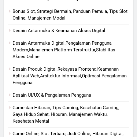
Bonus Slot, Strategi Bermain, Panduan Pemula, Tips Slot
Online, Manajemen Modal
Desain Antarmuka & Keamanan Akses Digital
Desain Antarmuka Digital,Pengalaman Pengguna
Modern,Manajemen Platform Terstruktur,Stabilitas
Akses Online
Desain Produk Digital,Rekayasa Frontend,Keamanan
Aplikasi Web,Arsitektur Informasi,Optimasi Pengalaman
Pengguna
Desain UI/UX & Pengalaman Pengguna
Game dan Hiburan, Tips Gaming, Kesehatan Gaming,
Gaya Hidup Sehat, Hiburan, Manajemen Waktu,
Kesehatan Mental
Game Online, Slot Terbaru, Judi Online, Hiburan Digital,