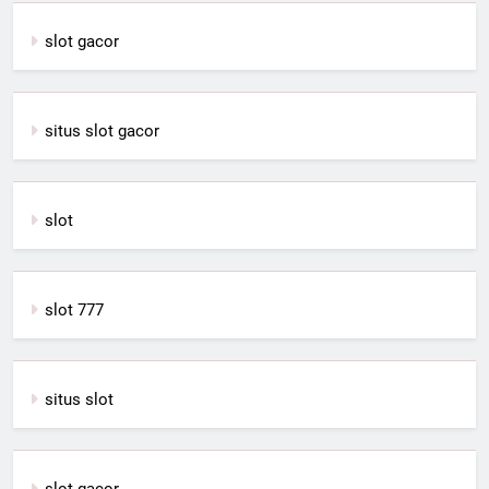
slot gacor
situs slot gacor
slot
slot 777
situs slot
slot gacor