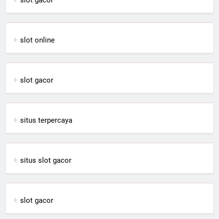
slot online
slot gacor
situs terpercaya
situs slot gacor
slot gacor