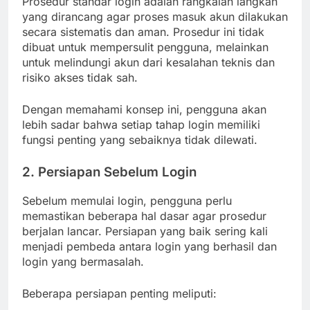
Prosedur standar login adalah rangkaian langkah
yang dirancang agar proses masuk akun dilakukan
secara sistematis dan aman. Prosedur ini tidak
dibuat untuk mempersulit pengguna, melainkan
untuk melindungi akun dari kesalahan teknis dan
risiko akses tidak sah.
Dengan memahami konsep ini, pengguna akan
lebih sadar bahwa setiap tahap login memiliki
fungsi penting yang sebaiknya tidak dilewati.
2. Persiapan Sebelum Login
Sebelum memulai login, pengguna perlu
memastikan beberapa hal dasar agar prosedur
berjalan lancar. Persiapan yang baik sering kali
menjadi pembeda antara login yang berhasil dan
login yang bermasalah.
Beberapa persiapan penting meliputi: