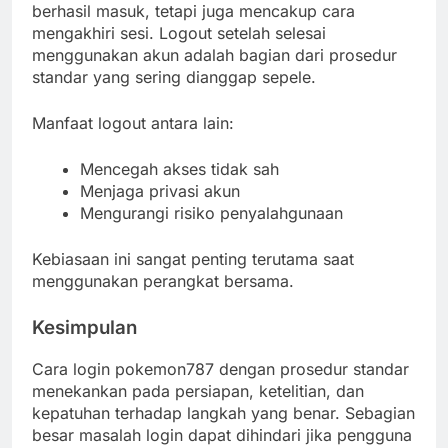
berhasil masuk, tetapi juga mencakup cara
mengakhiri sesi. Logout setelah selesai
menggunakan akun adalah bagian dari prosedur
standar yang sering dianggap sepele.
Manfaat logout antara lain:
Mencegah akses tidak sah
Menjaga privasi akun
Mengurangi risiko penyalahgunaan
Kebiasaan ini sangat penting terutama saat
menggunakan perangkat bersama.
Kesimpulan
Cara login pokemon787 dengan prosedur standar
menekankan pada persiapan, ketelitian, dan
kepatuhan terhadap langkah yang benar. Sebagian
besar masalah login dapat dihindari jika pengguna