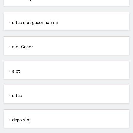
situs slot gacor hari ini
slot Gacor
slot
situs
depo slot