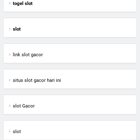
togel slot
slot
link slot gacor
situs slot gacor hari ini
slot Gacor
slot