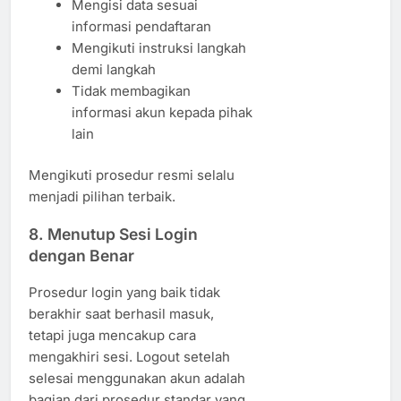
Mengisi data sesuai
informasi pendaftaran
Mengikuti instruksi langkah
demi langkah
Tidak membagikan
informasi akun kepada pihak
lain
Mengikuti prosedur resmi selalu
menjadi pilihan terbaik.
8. Menutup Sesi Login
dengan Benar
Prosedur login yang baik tidak
berakhir saat berhasil masuk,
tetapi juga mencakup cara
mengakhiri sesi. Logout setelah
selesai menggunakan akun adalah
bagian dari prosedur standar yang