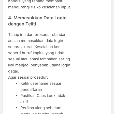
Kondisi yang tenang membantu
mengurangi risiko kesalahan input.
4. Memasukkan Data Login
dengan Teliti
Tahap inti dari prosedur standar
adalah memasukkan data login
secara akurat. Kesalahan kecil
seperti huruf kapital yang tidak
sesuai atau spasi tambahan sering
kali menjadi penyebab utama login
gagal.
Agar sesuai prosedur:
Ketik username sesuai
pendaftaran
Pastikan Caps Lock tidak
aktif
Periksa ulang sebelum
menekan tombol masuk