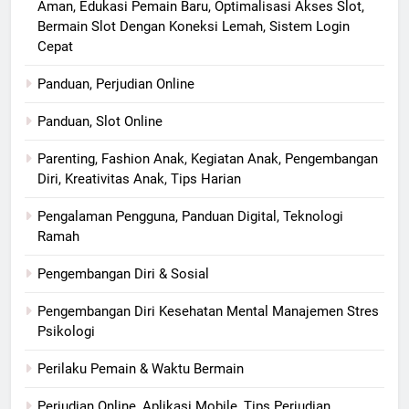
Aman, Edukasi Pemain Baru, Optimalisasi Akses Slot,
Bermain Slot Dengan Koneksi Lemah, Sistem Login
Cepat
Panduan, Perjudian Online
Panduan, Slot Online
Parenting, Fashion Anak, Kegiatan Anak, Pengembangan
Diri, Kreativitas Anak, Tips Harian
Pengalaman Pengguna, Panduan Digital, Teknologi
Ramah
Pengembangan Diri & Sosial
Pengembangan Diri Kesehatan Mental Manajemen Stres
Psikologi
Perilaku Pemain & Waktu Bermain
Perjudian Online, Aplikasi Mobile, Tips Perjudian