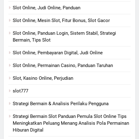
Slot Online, Judi Online, Panduan
Slot Online, Mesin Slot, Fitur Bonus, Slot Gacor
Slot Online, Panduan Login, Sistem Stabil, Strategi
Bermain, Tips Slot
Slot Online, Pembayaran Digital, Judi Online
Slot Online, Permainan Casino, Panduan Taruhan
Slot, Kasino Online, Perjudian
slot777
Strategi Bermain & Analisis Perilaku Pengguna
Strategi Bermain Slot Panduan Pemula Slot Online Tips
Meningkatkan Peluang Menang Analisis Pola Permainan
Hiburan Digital