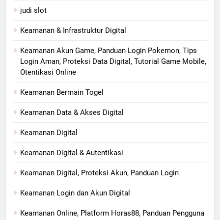
judi slot
Keamanan & Infrastruktur Digital
Keamanan Akun Game, Panduan Login Pokemon, Tips
Login Aman, Proteksi Data Digital, Tutorial Game Mobile,
Otentikasi Online
Keamanan Bermain Togel
Keamanan Data & Akses Digital
Keamanan Digital
Keamanan Digital & Autentikasi
Keamanan Digital, Proteksi Akun, Panduan Login
Keamanan Login dan Akun Digital
Keamanan Online, Platform Horas88, Panduan Pengguna