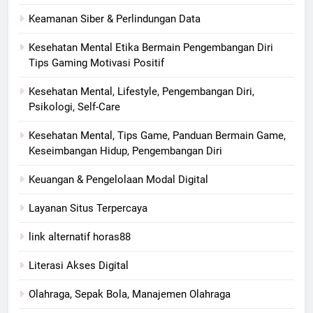
Keamanan Siber & Perlindungan Data
Kesehatan Mental Etika Bermain Pengembangan Diri
Tips Gaming Motivasi Positif
Kesehatan Mental, Lifestyle, Pengembangan Diri,
Psikologi, Self-Care
Kesehatan Mental, Tips Game, Panduan Bermain Game,
Keseimbangan Hidup, Pengembangan Diri
Keuangan & Pengelolaan Modal Digital
Layanan Situs Terpercaya
link alternatif horas88
Literasi Akses Digital
Olahraga, Sepak Bola, Manajemen Olahraga