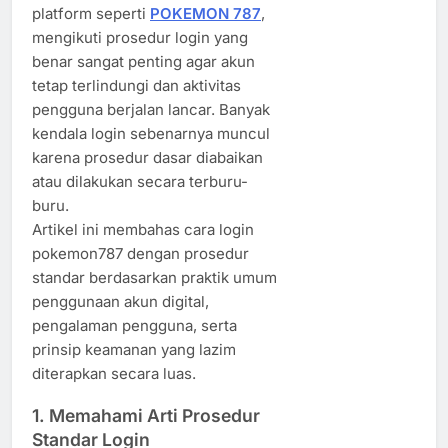
platform seperti
POKEMON 787
,
mengikuti prosedur login yang
benar sangat penting agar akun
tetap terlindungi dan aktivitas
pengguna berjalan lancar. Banyak
kendala login sebenarnya muncul
karena prosedur dasar diabaikan
atau dilakukan secara terburu-
buru.
Artikel ini membahas cara login
pokemon787 dengan prosedur
standar berdasarkan praktik umum
penggunaan akun digital,
pengalaman pengguna, serta
prinsip keamanan yang lazim
diterapkan secara luas.
1. Memahami Arti Prosedur
Standar Login