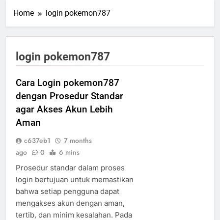
Home
login pokemon787
login pokemon787
Cara Login pokemon787
dengan Prosedur Standar
agar Akses Akun Lebih
Aman
c637eb1
7 months
ago
0
6 mins
Prosedur standar dalam proses
login bertujuan untuk memastikan
bahwa setiap pengguna dapat
mengakses akun dengan aman,
tertib, dan minim kesalahan. Pada