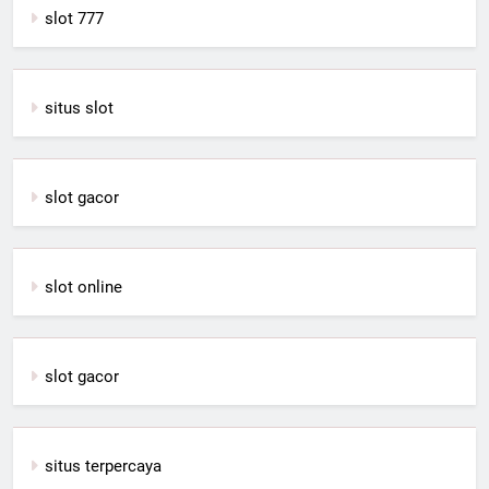
slot 777
situs slot
slot gacor
slot online
slot gacor
situs terpercaya