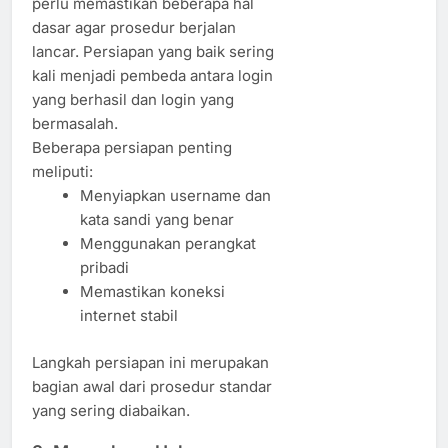
perlu memastikan beberapa hal
dasar agar prosedur berjalan
lancar. Persiapan yang baik sering
kali menjadi pembeda antara login
yang berhasil dan login yang
bermasalah.
Beberapa persiapan penting
meliputi:
Menyiapkan username dan
kata sandi yang benar
Menggunakan perangkat
pribadi
Memastikan koneksi
internet stabil
Langkah persiapan ini merupakan
bagian awal dari prosedur standar
yang sering diabaikan.