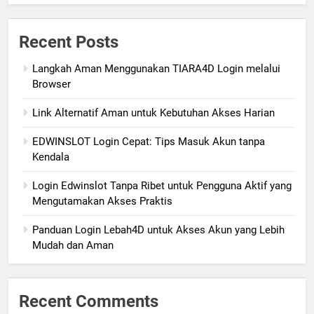
Recent Posts
Langkah Aman Menggunakan TIARA4D Login melalui
Browser
Link Alternatif Aman untuk Kebutuhan Akses Harian
EDWINSLOT Login Cepat: Tips Masuk Akun tanpa
Kendala
Login Edwinslot Tanpa Ribet untuk Pengguna Aktif yang
Mengutamakan Akses Praktis
Panduan Login Lebah4D untuk Akses Akun yang Lebih
Mudah dan Aman
Recent Comments