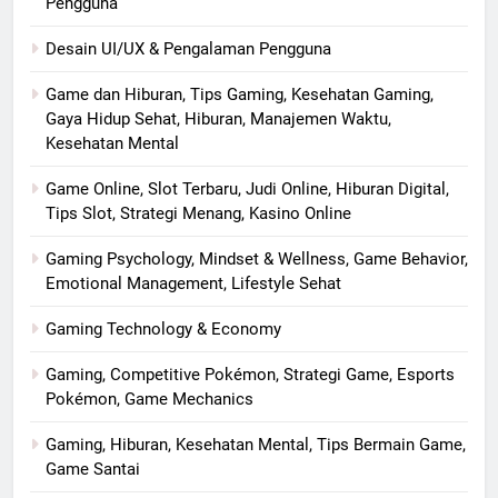
Pengguna
Desain UI/UX & Pengalaman Pengguna
Game dan Hiburan, Tips Gaming, Kesehatan Gaming,
Gaya Hidup Sehat, Hiburan, Manajemen Waktu,
Kesehatan Mental
Game Online, Slot Terbaru, Judi Online, Hiburan Digital,
Tips Slot, Strategi Menang, Kasino Online
Gaming Psychology, Mindset & Wellness, Game Behavior,
Emotional Management, Lifestyle Sehat
Gaming Technology & Economy
Gaming, Competitive Pokémon, Strategi Game, Esports
Pokémon, Game Mechanics
Gaming, Hiburan, Kesehatan Mental, Tips Bermain Game,
Game Santai