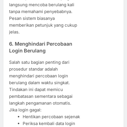
langsung mencoba berulang kali
tanpa memahami penyebabnya.
Pesan sistem biasanya
memberikan petunjuk yang cukup
jelas.
6. Menghindari Percobaan
Login Berulang
Salah satu bagian penting dari
prosedur standar adalah
menghindari percobaan login
berulang dalam waktu singkat.
Tindakan ini dapat memicu
pembatasan sementara sebagai
langkah pengamanan otomatis.
Jika login gagal:
Hentikan percobaan sejenak
Periksa kembali data login