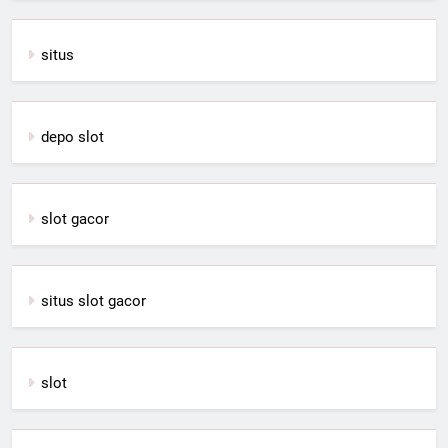
situs
depo slot
slot gacor
situs slot gacor
slot