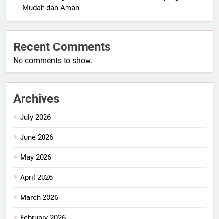
Mudah dan Aman
Recent Comments
No comments to show.
Archives
July 2026
June 2026
May 2026
April 2026
March 2026
February 2026