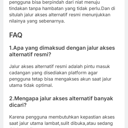
pengguna bisa berpindah dari niat menuju
tindakan tanpa hambatan yang tidak perlu.Dan di
situlah jalur akses alternatif resmi menunjukkan
nilainya yang sebenarnya.
FAQ
1.Apa yang dimaksud dengan jalur akses
alternatif resmi?
Jalur akses alternatif resmi adalah pintu masuk
cadangan yang disediakan platform agar
pengguna tetap bisa mengakses akun saat jalur
utama tidak optimal.
2.Mengapa jalur akses alternatif banyak
dicari?
Karena pengguna membutuhkan kepastian akses
saat jalur utama lambat,sulit dibuka,atau sedang