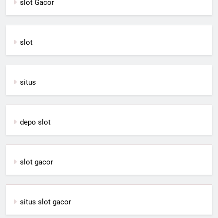
slot Gacor
slot
situs
depo slot
slot gacor
situs slot gacor