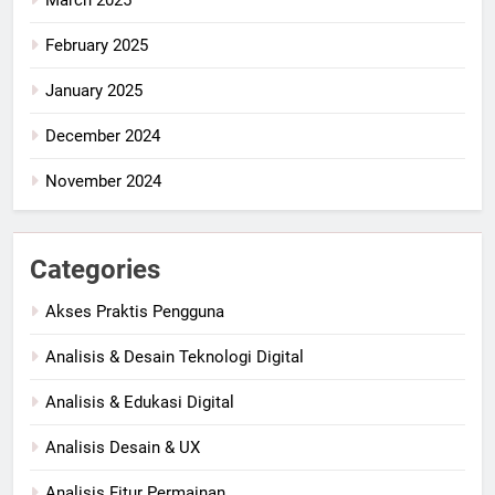
March 2025
February 2025
January 2025
December 2024
November 2024
Categories
Akses Praktis Pengguna
Analisis & Desain Teknologi Digital
Analisis & Edukasi Digital
Analisis Desain & UX
Analisis Fitur Permainan