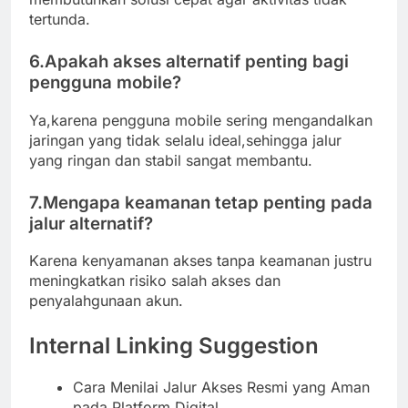
tertunda.
6.Apakah akses alternatif penting bagi
pengguna mobile?
Ya,karena pengguna mobile sering mengandalkan
jaringan yang tidak selalu ideal,sehingga jalur
yang ringan dan stabil sangat membantu.
7.Mengapa keamanan tetap penting pada
jalur alternatif?
Karena kenyamanan akses tanpa keamanan justru
meningkatkan risiko salah akses dan
penyalahgunaan akun.
Internal Linking Suggestion
Cara Menilai Jalur Akses Resmi yang Aman
pada Platform Digital