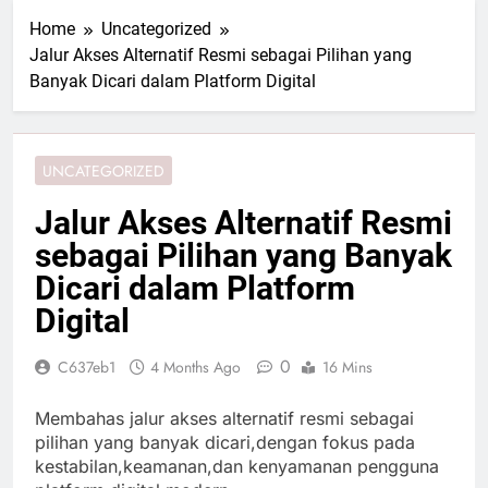
Home
Uncategorized
Jalur Akses Alternatif Resmi sebagai Pilihan yang
Banyak Dicari dalam Platform Digital
UNCATEGORIZED
Jalur Akses Alternatif Resmi
sebagai Pilihan yang Banyak
Dicari dalam Platform
Digital
0
C637eb1
4 Months Ago
16 Mins
Membahas jalur akses alternatif resmi sebagai
pilihan yang banyak dicari,dengan fokus pada
kestabilan,keamanan,dan kenyamanan pengguna