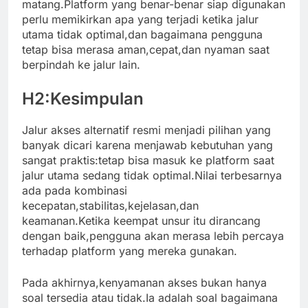
matang.Platform yang benar-benar siap digunakan
perlu memikirkan apa yang terjadi ketika jalur
utama tidak optimal,dan bagaimana pengguna
tetap bisa merasa aman,cepat,dan nyaman saat
berpindah ke jalur lain.
H2:Kesimpulan
Jalur akses alternatif resmi menjadi pilihan yang
banyak dicari karena menjawab kebutuhan yang
sangat praktis:tetap bisa masuk ke platform saat
jalur utama sedang tidak optimal.Nilai terbesarnya
ada pada kombinasi
kecepatan,stabilitas,kejelasan,dan
keamanan.Ketika keempat unsur itu dirancang
dengan baik,pengguna akan merasa lebih percaya
terhadap platform yang mereka gunakan.
Pada akhirnya,kenyamanan akses bukan hanya
soal tersedia atau tidak.Ia adalah soal bagaimana