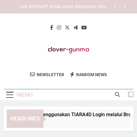
Skip
EDWINSLOT Login Cepat: Tips Masuk Akun tanpa
to
Kendala
content
Login Edwinslot Tanpa Ribet untuk Pengguna
Aktif yang Mengutamakan Akses Praktis
Langkah Aman Menggunakan TIARA4D Login
melalui Browser
Link Alternatif Aman untuk Kebutuhan Akses
Harian
EDWINSLOT Login Cepat: Tips Masuk Akun tanpa
Kendala
Clover Gunma
Dapatkan Produk Alami Yang Mendukung
Login Edwinslot Tanpa Ribet untuk Pengguna
NEWSLETTER
RANDOM NEWS
Aktif yang Mengutamakan Akses Praktis
Keberlanjutan Lingkungan Dari Clover
Gunma.
MENU
ngkah Aman Menggunakan TIARA4D Login melalui Browser
HEADLINES
Weeks Ago