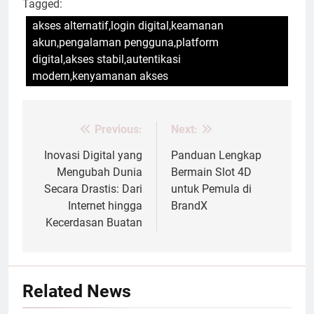
Tagged:
akses alternatif,login digital,keamanan
akun,pengalaman pengguna,platform
digital,akses stabil,autentikasi
modern,kenyamanan akses
Previous:
Next:
Post
navigation
Inovasi Digital yang
Panduan Lengkap
Mengubah Dunia
Bermain Slot 4D
Secara Drastis: Dari
untuk Pemula di
Internet hingga
BrandX
Kecerdasan Buatan
Related News