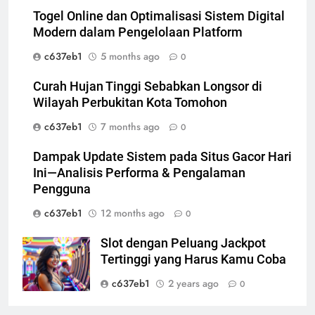
Togel Online dan Optimalisasi Sistem Digital
Modern dalam Pengelolaan Platform
c637eb1
5 months ago
0
Curah Hujan Tinggi Sebabkan Longsor di
Wilayah Perbukitan Kota Tomohon
c637eb1
7 months ago
0
Dampak Update Sistem pada Situs Gacor Hari
Ini—Analisis Performa & Pengalaman
Pengguna
c637eb1
12 months ago
0
Slot dengan Peluang Jackpot
Tertinggi yang Harus Kamu Coba
c637eb1
2 years ago
0