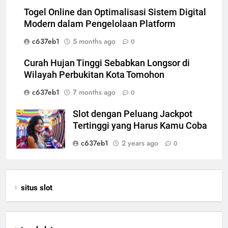
Togel Online dan Optimalisasi Sistem Digital
Modern dalam Pengelolaan Platform
c637eb1
5 months ago
0
Curah Hujan Tinggi Sebabkan Longsor di
Wilayah Perbukitan Kota Tomohon
c637eb1
7 months ago
0
Slot dengan Peluang Jackpot
Tertinggi yang Harus Kamu Coba
c637eb1
2 years ago
0
situs slot