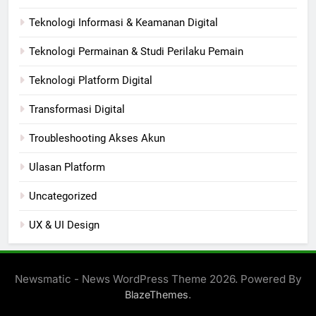
Teknologi Informasi & Keamanan Digital
Teknologi Permainan & Studi Perilaku Pemain
Teknologi Platform Digital
Transformasi Digital
Troubleshooting Akses Akun
Ulasan Platform
Uncategorized
UX & UI Design
Newsmatic - News WordPress Theme 2026. Powered By
.
BlazeThemes