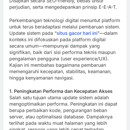
Disajikan secara SEO-friendly, bebas unsur
perjudian, serta mengedepankan prinsip E-E-A-T.
Perkembangan teknologi digital menuntut platform
untuk terus beradaptasi melalui pembaruan sistem.
Update sistem pada “
situs gacor hari ini
”—dalam
konteks ini difokuskan pada platform digital
secara umum—mempunyai dampak yang
signifikan, baik dari sisi performa teknis maupun
pengalaman pengguna (user experience/UX).
Kajian ini membahas bagaimana pembaruan
memengaruhi kecepatan, stabilitas, keamanan,
hingga kenyamanan navigasi.
1. Peningkatan Performa dan Kecepatan Akses
Salah satu tujuan utama update sistem adalah
mengoptimalkan performa. Peningkatan ini dapat
berupa perbaikan kode, pengurangan beban
server, atau optimalisasi database. Dampaknya
terlihat pada waktu muat halaman yang lebih
singkat, respons yang lebih cepat terhadap