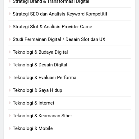
Strategi Brand & Transformasi Digital
Strategi SEO dan Analisis Keyword Kompetitif
Strategi Slot & Analisis Provider Game
Studi Permainan Digital / Desain Slot dan UX
Teknologi & Budaya Digital
Teknologi & Desain Digital
Teknologi & Evaluasi Performa
Teknologi & Gaya Hidup
Teknologi & Internet
Teknologi & Keamanan Siber
Teknologi & Mobile