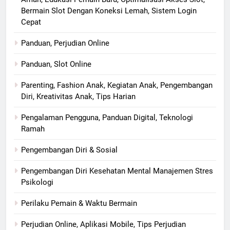
Bermain Slot Dengan Koneksi Lemah, Sistem Login
Cepat
Panduan, Perjudian Online
Panduan, Slot Online
Parenting, Fashion Anak, Kegiatan Anak, Pengembangan
Diri, Kreativitas Anak, Tips Harian
Pengalaman Pengguna, Panduan Digital, Teknologi
Ramah
Pengembangan Diri & Sosial
Pengembangan Diri Kesehatan Mental Manajemen Stres
Psikologi
Perilaku Pemain & Waktu Bermain
Perjudian Online, Aplikasi Mobile, Tips Perjudian