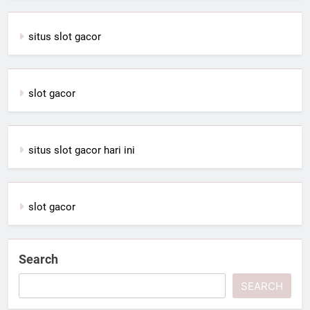
situs slot gacor
slot gacor
situs slot gacor hari ini
slot gacor
Search
SEARCH