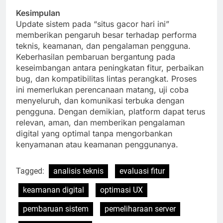
Kesimpulan
Update sistem pada “situs gacor hari ini”
memberikan pengaruh besar terhadap performa
teknis, keamanan, dan pengalaman pengguna.
Keberhasilan pembaruan bergantung pada
keseimbangan antara peningkatan fitur, perbaikan
bug, dan kompatibilitas lintas perangkat. Proses
ini memerlukan perencanaan matang, uji coba
menyeluruh, dan komunikasi terbuka dengan
pengguna. Dengan demikian, platform dapat terus
relevan, aman, dan memberikan pengalaman
digital yang optimal tanpa mengorbankan
kenyamanan atau keamanan penggunanya.
Tagged:
analisis teknis
evaluasi fitur
keamanan digital
optimasi UX
pembaruan sistem
pemeliharaan server