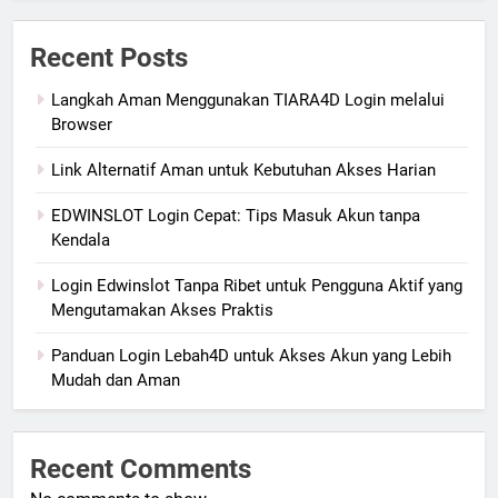
Recent Posts
Langkah Aman Menggunakan TIARA4D Login melalui
Browser
Link Alternatif Aman untuk Kebutuhan Akses Harian
EDWINSLOT Login Cepat: Tips Masuk Akun tanpa
Kendala
Login Edwinslot Tanpa Ribet untuk Pengguna Aktif yang
Mengutamakan Akses Praktis
Panduan Login Lebah4D untuk Akses Akun yang Lebih
Mudah dan Aman
Recent Comments