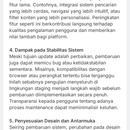
fitur lama. Contohnya, integrasi sistem pencarian
yang lebih cerdas, navigasi yang lebih intuitif, atau
filter konten yang lebih personalisasi. Peningkatan
fitur seperti ini berkontribusi langsung terhadap
kualitas pengalaman pengguna dan memberikan
nilai tambah bagi platform.
4. Dampak pada Stabilitas Sistem
Meski tujuan update adalah perbaikan, pembaruan
juga dapat memicu bug atau ketidakstabilan
sementara. Misalnya, kompatibilitas dengan
browser atau perangkat tertentu bisa terganggu.
Inilah sebabnya pengujian menyeluruh di
lingkungan staging menjadi langkah wajib sebelum
pembaruan diimplementasikan secara penuh.
Transparansi kepada pengguna tentang adanya
proses maintenance dapat meminimalisir keluhan.
5. Penyesuaian Desain dan Antarmuka
Seiring pembaruan sistem, perubahan pada desain