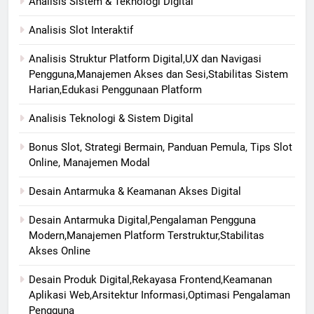
Analisis Sistem & Teknologi Digital
Analisis Slot Interaktif
Analisis Struktur Platform Digital,UX dan Navigasi
Pengguna,Manajemen Akses dan Sesi,Stabilitas Sistem
Harian,Edukasi Penggunaan Platform
Analisis Teknologi & Sistem Digital
Bonus Slot, Strategi Bermain, Panduan Pemula, Tips Slot
Online, Manajemen Modal
Desain Antarmuka & Keamanan Akses Digital
Desain Antarmuka Digital,Pengalaman Pengguna
Modern,Manajemen Platform Terstruktur,Stabilitas
Akses Online
Desain Produk Digital,Rekayasa Frontend,Keamanan
Aplikasi Web,Arsitektur Informasi,Optimasi Pengalaman
Pengguna