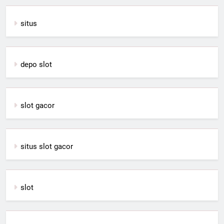
situs
depo slot
slot gacor
situs slot gacor
slot