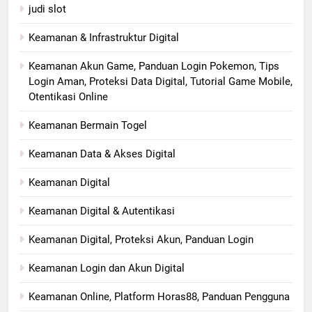
judi slot
Keamanan & Infrastruktur Digital
Keamanan Akun Game, Panduan Login Pokemon, Tips
Login Aman, Proteksi Data Digital, Tutorial Game Mobile,
Otentikasi Online
Keamanan Bermain Togel
Keamanan Data & Akses Digital
Keamanan Digital
Keamanan Digital & Autentikasi
Keamanan Digital, Proteksi Akun, Panduan Login
Keamanan Login dan Akun Digital
Keamanan Online, Platform Horas88, Panduan Pengguna