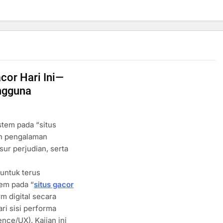
cor Hari Ini—
ngguna
stem pada “situs
dan pengalaman
ur perjudian, serta
untuk terus
tem pada “
situs gacor
m digital secara
i sisi performa
ce/UX). Kajian ini