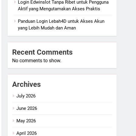
Login Edwinslot Tanpa Ribet untuk Pengguna
Aktif yang Mengutamakan Akses Praktis
Panduan Login Lebah4D untuk Akses Akun
yang Lebih Mudah dan Aman
Recent Comments
No comments to show.
Archives
July 2026
June 2026
May 2026
April 2026