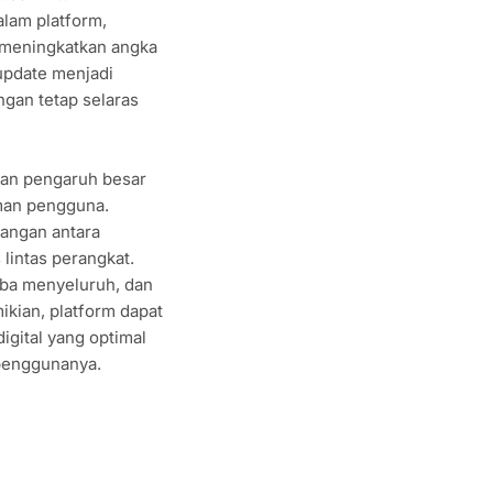
lam platform,
meningkatkan angka
update menjadi
gan tetap selaras
kan pengaruh besar
man pengguna.
angan antara
 lintas perangkat.
oba menyeluruh, dan
kian, platform dapat
gital yang optimal
penggunanya.