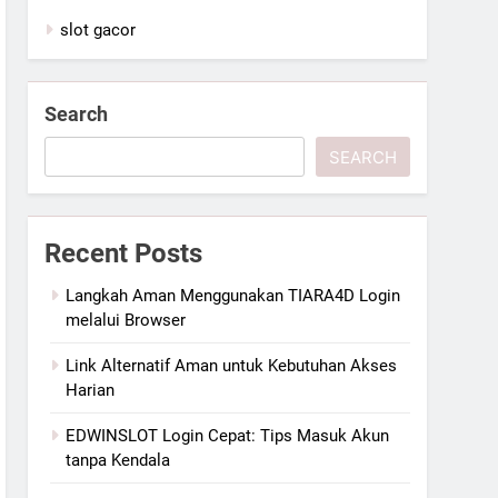
slot gacor
Search
SEARCH
Recent Posts
Langkah Aman Menggunakan TIARA4D Login
melalui Browser
Link Alternatif Aman untuk Kebutuhan Akses
Harian
EDWINSLOT Login Cepat: Tips Masuk Akun
tanpa Kendala