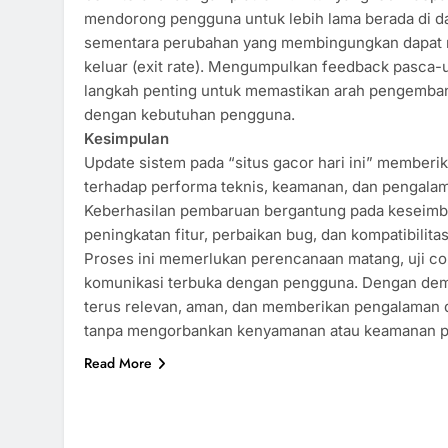
mendorong pengguna untuk lebih lama berada di da
sementara perubahan yang membingungkan dapat 
keluar (exit rate). Mengumpulkan feedback pasca-
langkah penting untuk memastikan arah pengemban
dengan kebutuhan pengguna.
Kesimpulan
Update sistem pada “situs gacor hari ini” memberi
terhadap performa teknis, keamanan, dan pengala
Keberhasilan pembaruan bergantung pada keseimb
peningkatan fitur, perbaikan bug, dan kompatibilitas
Proses ini memerlukan perencanaan matang, uji c
komunikasi terbuka dengan pengguna. Dengan demi
terus relevan, aman, dan memberikan pengalaman di
tanpa mengorbankan kenyamanan atau keamanan 
Read More