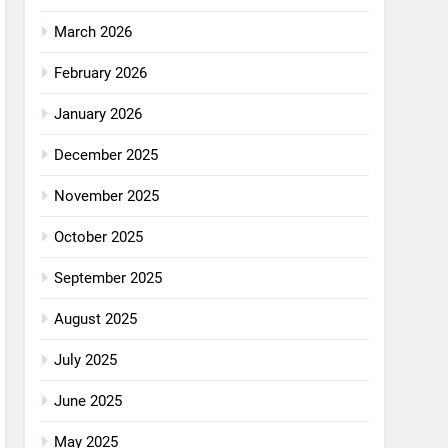
March 2026
February 2026
January 2026
December 2025
November 2025
October 2025
September 2025
August 2025
July 2025
June 2025
May 2025