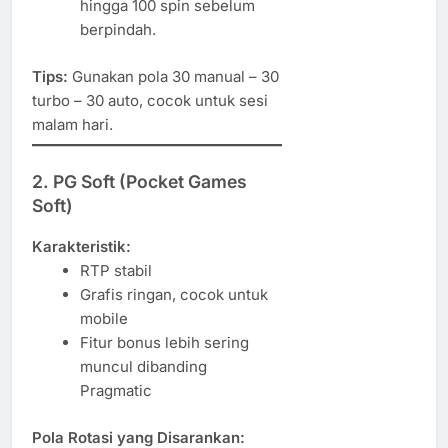
hingga 100 spin sebelum
berpindah.
Tips:
Gunakan pola 30 manual – 30
turbo – 30 auto, cocok untuk sesi
malam hari.
2. PG Soft (Pocket Games
Soft)
Karakteristik:
RTP stabil
Grafis ringan, cocok untuk
mobile
Fitur bonus lebih sering
muncul dibanding
Pragmatic
Pola Rotasi yang Disarankan: