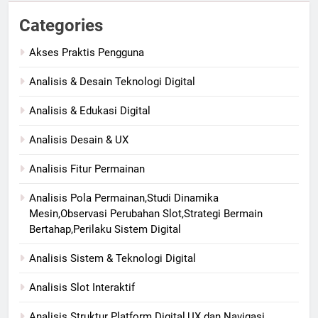
Categories
Akses Praktis Pengguna
Analisis & Desain Teknologi Digital
Analisis & Edukasi Digital
Analisis Desain & UX
Analisis Fitur Permainan
Analisis Pola Permainan,Studi Dinamika
Mesin,Observasi Perubahan Slot,Strategi Bermain
Bertahap,Perilaku Sistem Digital
Analisis Sistem & Teknologi Digital
Analisis Slot Interaktif
Analisis Struktur Platform Digital,UX dan Navigasi