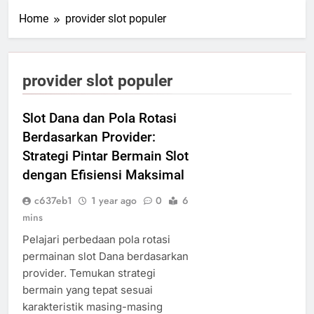
Home
provider slot populer
provider slot populer
Slot Dana dan Pola Rotasi
Berdasarkan Provider:
Strategi Pintar Bermain Slot
dengan Efisiensi Maksimal
c637eb1
1 year ago
0
6
mins
Pelajari perbedaan pola rotasi
permainan slot Dana berdasarkan
provider. Temukan strategi
bermain yang tepat sesuai
karakteristik masing-masing