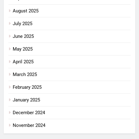
August 2025
July 2025
June 2025
May 2025
April 2025
March 2025
February 2025
January 2025
December 2024
November 2024