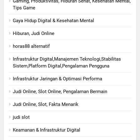
Gaming, Produktivitas, Hiburan Sehat, Kesehatan Mental,
Tips Game
Gaya Hidup Digital & Kesehatan Mental
Hiburan, Judi Online
horas88 alternatif
Infrastruktur Digital,Manajemen Teknologi,Stabilitas
Sistem,Platform Digital,Pengalaman Pengguna
Infrastruktur Jaringan & Optimasi Performa
Judi Online, Slot Online, Pengalaman Bermain
Judi Online, Slot, Fakta Menarik
judi slot
Keamanan & Infrastruktur Digital