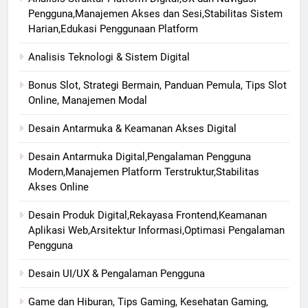
Pengguna,Manajemen Akses dan Sesi,Stabilitas Sistem
Harian,Edukasi Penggunaan Platform
Analisis Teknologi & Sistem Digital
Bonus Slot, Strategi Bermain, Panduan Pemula, Tips Slot
Online, Manajemen Modal
Desain Antarmuka & Keamanan Akses Digital
Desain Antarmuka Digital,Pengalaman Pengguna
Modern,Manajemen Platform Terstruktur,Stabilitas
Akses Online
Desain Produk Digital,Rekayasa Frontend,Keamanan
Aplikasi Web,Arsitektur Informasi,Optimasi Pengalaman
Pengguna
Desain UI/UX & Pengalaman Pengguna
Game dan Hiburan, Tips Gaming, Kesehatan Gaming,