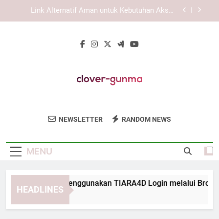
Skip
EDWINSLOT Login Cepat: Tips Masuk Akun tanpa
to
Kendala
content
Login Edwinslot Tanpa Ribet untuk Pengguna
Aktif yang Mengutamakan Akses Praktis
Langkah Aman Menggunakan TIARA4D Login
melalui Browser
Link Alternatif Aman untuk Kebutuhan Akses
Harian
EDWINSLOT Login Cepat: Tips Masuk Akun tanpa
Kendala
Clover Gunma
Dapatkan Produk Alami Yang Mendukung
Login Edwinslot Tanpa Ribet untuk Pengguna
NEWSLETTER
RANDOM NEWS
Aktif yang Mengutamakan Akses Praktis
Keberlanjutan Lingkungan Dari Clover
Gunma.
MENU
angkah Aman Menggunakan TIARA4D Login melalui Browser
HEADLINES
Weeks Ago