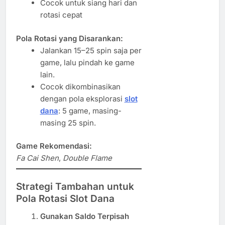
Cocok untuk siang hari dan
rotasi cepat
Pola Rotasi yang Disarankan:
Jalankan 15–25 spin saja per
game, lalu pindah ke game
lain.
Cocok dikombinasikan
dengan pola eksplorasi
slot
dana
: 5 game, masing-
masing 25 spin.
Game Rekomendasi:
Fa Cai Shen
,
Double Flame
Strategi Tambahan untuk
Pola Rotasi Slot Dana
Gunakan Saldo Terpisah