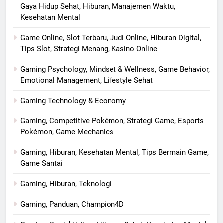
Gaya Hidup Sehat, Hiburan, Manajemen Waktu,
Kesehatan Mental
Game Online, Slot Terbaru, Judi Online, Hiburan Digital,
Tips Slot, Strategi Menang, Kasino Online
Gaming Psychology, Mindset & Wellness, Game Behavior,
Emotional Management, Lifestyle Sehat
Gaming Technology & Economy
Gaming, Competitive Pokémon, Strategi Game, Esports
Pokémon, Game Mechanics
Gaming, Hiburan, Kesehatan Mental, Tips Bermain Game,
Game Santai
Gaming, Hiburan, Teknologi
Gaming, Panduan, Champion4D