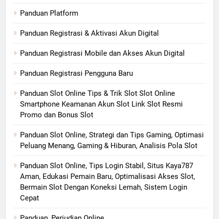
Panduan Platform
Panduan Registrasi & Aktivasi Akun Digital
Panduan Registrasi Mobile dan Akses Akun Digital
Panduan Registrasi Pengguna Baru
Panduan Slot Online Tips & Trik Slot Slot Online
Smartphone Keamanan Akun Slot Link Slot Resmi
Promo dan Bonus Slot
Panduan Slot Online, Strategi dan Tips Gaming, Optimasi
Peluang Menang, Gaming & Hiburan, Analisis Pola Slot
Panduan Slot Online, Tips Login Stabil, Situs Kaya787
Aman, Edukasi Pemain Baru, Optimalisasi Akses Slot,
Bermain Slot Dengan Koneksi Lemah, Sistem Login
Cepat
Panduan, Perjudian Online