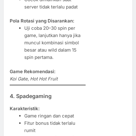
server tidak terlalu padat
Pola Rotasi yang Disarankan:
Uji coba 20–30 spin per
game, lanjutkan hanya jika
muncul kombinasi simbol
besar atau wild dalam 15
spin pertama.
Game Rekomendasi:
Koi Gate
,
Hot Hot Fruit
4. Spadegaming
Karakteristik:
Game ringan dan cepat
Fitur bonus tidak terlalu
rumit