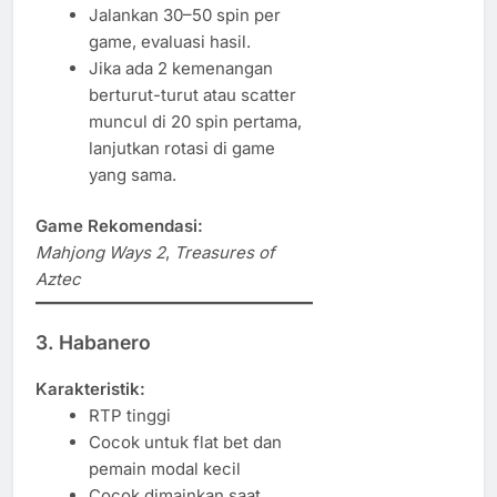
Jalankan 30–50 spin per
game, evaluasi hasil.
Jika ada 2 kemenangan
berturut-turut atau scatter
muncul di 20 spin pertama,
lanjutkan rotasi di game
yang sama.
Game Rekomendasi:
Mahjong Ways 2
,
Treasures of
Aztec
3. Habanero
Karakteristik:
RTP tinggi
Cocok untuk flat bet dan
pemain modal kecil
Cocok dimainkan saat