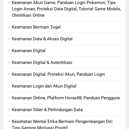
Keamanan Akun Game, Panduan Login Pokemon, Tips
Login Aman, Proteksi Data Digital, Tutorial Game Mobile,
Otentikasi Online
Keamanan Bermain Togel
Keamanan Data & Akses Digital
Keamanan Digital
Keamanan Digital & Autentikasi
Keamanan Digital, Proteksi Akun, Panduan Login
Keamanan Login dan Akun Digital
Keamanan Online, Platform Horas88, Panduan Pengguna
Keamanan Siber & Perlindungan Data
Kesehatan Mental Etika Bermain Pengembangan Diri
Tips Gaming Motivasi Positif