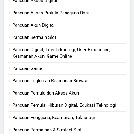
Panduan Akses Digital
Panduan Akses Praktis Pengguna Baru
Panduan Akun Digital
Panduan Bermain Slot
Panduan Digital, Tips Teknologi, User Experience,
Keamanan Akun, Game Online
Panduan Game
Panduan Login dan Keamanan Browser
Panduan Pemula dan Akses Akun
Panduan Pemula, Hiburan Digital, Edukasi Teknologi
Panduan Pengguna, Keamanan, Teknologi
Panduan Permainan & Strategi Slot