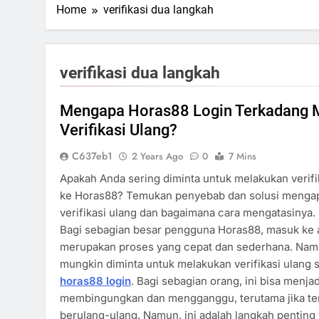
Home
verifikasi dua langkah
verifikasi dua langkah
Mengapa Horas88 Login Terkadang 
Verifikasi Ulang?
C637eb1
2 Years Ago
0
7 Mins
Apakah Anda sering diminta untuk melakukan verifik
ke Horas88? Temukan penyebab dan solusi menga
verifikasi ulang dan bagaimana cara mengatasinya.
Bagi sebagian besar pengguna Horas88, masuk ke
merupakan proses yang cepat dan sederhana. Nam
mungkin diminta untuk melakukan verifikasi ulang s
horas88 login
. Bagi sebagian orang, ini bisa menjad
membingungkan dan mengganggu, terutama jika ter
berulang-ulang. Namun, ini adalah langkah penting