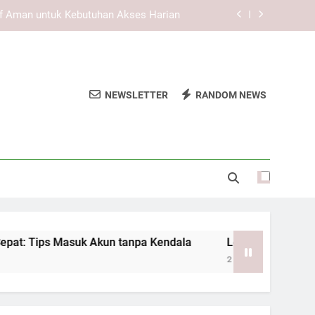
tif Aman untuk Kebutuhan Akses Harian
epat: Tips Masuk Akun tanpa Kendala
ktif yang Mengutamakan Akses Praktis
NEWSLETTER
RANDOM NEWS
akan TIARA4D Login melalui Browser
tif Aman untuk Kebutuhan Akses Harian
 Clover Gunma.
epat: Tips Masuk Akun tanpa Kendala
ktif yang Mengutamakan Akses Praktis
Masuk Akun tanpa Kendala
Login Edwinslot Tanpa Ribet
2 Months Ago