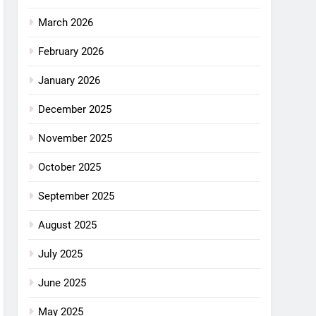
March 2026
February 2026
January 2026
December 2025
November 2025
October 2025
September 2025
August 2025
July 2025
June 2025
May 2025