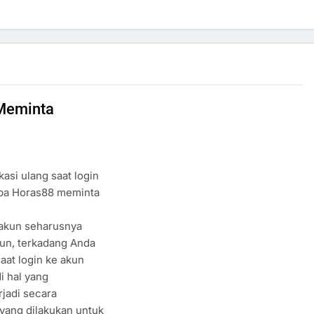
Meminta
asi ulang saat login
pa Horas88 meminta
 akun seharusnya
un, terkadang Anda
aat login ke akun
i hal yang
jadi secara
 yang dilakukan untuk