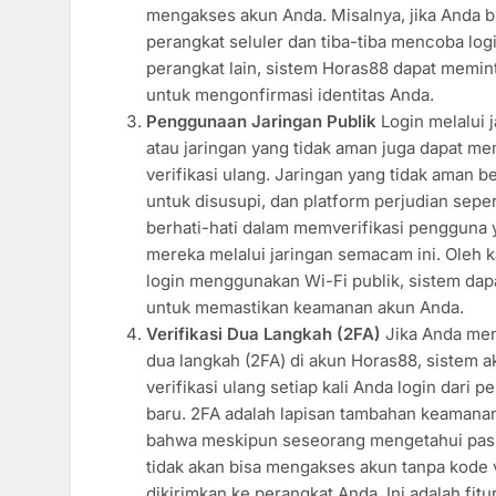
mengakses akun Anda. Misalnya, jika Anda bi
perangkat seluler dan tiba-tiba mencoba log
perangkat lain, sistem Horas88 dapat memint
untuk mengonfirmasi identitas Anda.
Penggunaan Jaringan Publik
Login melalui j
atau jaringan yang tidak aman juga dapat m
verifikasi ulang. Jaringan yang tidak aman ber
untuk disusupi, dan platform perjudian seper
berhati-hati dalam memverifikasi pengguna
mereka melalui jaringan semacam ini. Oleh ka
login menggunakan Wi-Fi publik, sistem dapa
untuk memastikan keamanan akun Anda.
Verifikasi Dua Langkah (2FA)
Jika Anda meng
dua langkah (2FA) di akun Horas88, sistem 
verifikasi ulang setiap kali Anda login dari p
baru. 2FA adalah lapisan tambahan keamana
bahwa meskipun seseorang mengetahui pas
tidak akan bisa mengakses akun tanpa kode v
dikirimkan ke perangkat Anda. Ini adalah fitu