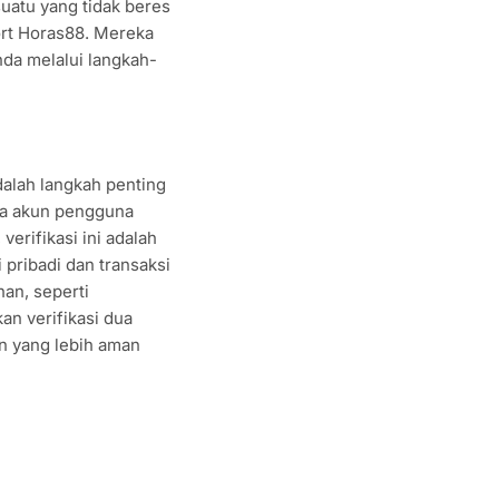
uatu yang tidak beres
rt Horas88. Mereka
a melalui langkah-
dalah langkah penting
wa akun pengguna
erifikasi ini adalah
 pribadi dan transaksi
an, seperti
n verifikasi dua
n yang lebih aman