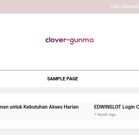
Link Alterna
EDWINSLOT Login C
Login Edwinslot Tanpa Ribet untuk Pengguna A
Langkah Aman Menggun
ver Gunma
Link Alterna
Produk Alami Yang Mendukung Keberlanjutan Lingkungan Dari
EDWINSLOT Login C
SAMPLE PAGE
Login Edwinslot Tanpa Ribet untuk Pengguna A
Kebutuhan Akses Harian
EDWINSLOT Login Cepat: Tips 
1 Month Ago