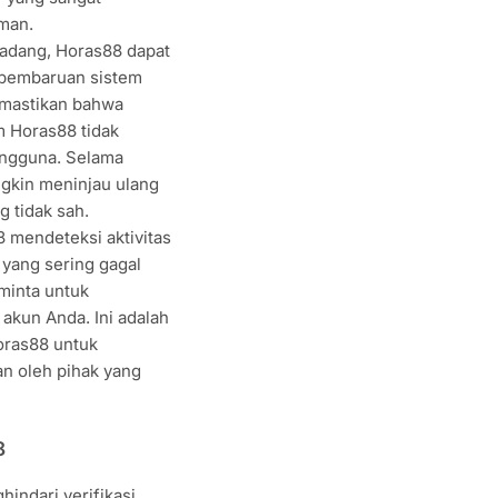
man.
adang, Horas88 dapat
 pembaruan sistem
emastikan bahwa
m Horas88 tidak
ngguna. Selama
gkin meninjau ulang
 tidak sah.
 mendeteksi aktivitas
 yang sering gagal
iminta untuk
 akun Anda. Ini adalah
oras88 untuk
n oleh pihak yang
8
indari verifikasi