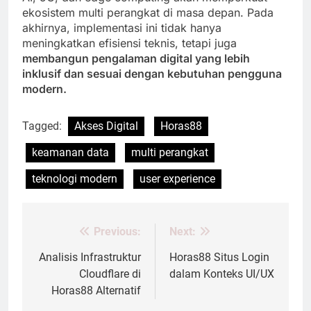
ekosistem multi perangkat di masa depan. Pada
akhirnya, implementasi ini tidak hanya
meningkatkan efisiensi teknis, tetapi juga
membangun pengalaman digital yang lebih
inklusif dan sesuai dengan kebutuhan pengguna
modern.
Tagged:
Akses Digital
Horas88
keamanan data
multi perangkat
teknologi modern
user experience
Previous:
Next:
Post
navigation
Analisis Infrastruktur
Horas88 Situs Login
Cloudflare di
dalam Konteks UI/UX
Horas88 Alternatif