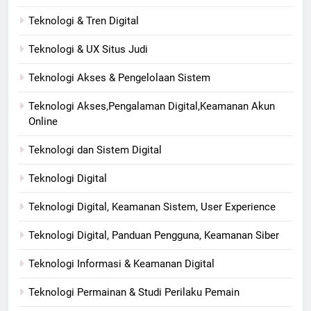
Teknologi & Tren Digital
Teknologi & UX Situs Judi
Teknologi Akses & Pengelolaan Sistem
Teknologi Akses,Pengalaman Digital,Keamanan Akun
Online
Teknologi dan Sistem Digital
Teknologi Digital
Teknologi Digital, Keamanan Sistem, User Experience
Teknologi Digital, Panduan Pengguna, Keamanan Siber
Teknologi Informasi & Keamanan Digital
Teknologi Permainan & Studi Perilaku Pemain