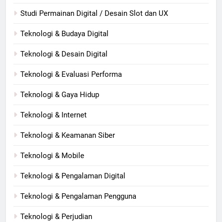
Studi Permainan Digital / Desain Slot dan UX
Teknologi & Budaya Digital
Teknologi & Desain Digital
Teknologi & Evaluasi Performa
Teknologi & Gaya Hidup
Teknologi & Internet
Teknologi & Keamanan Siber
Teknologi & Mobile
Teknologi & Pengalaman Digital
Teknologi & Pengalaman Pengguna
Teknologi & Perjudian