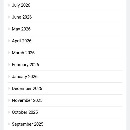
July 2026
June 2026
May 2026
April 2026
March 2026
February 2026
January 2026
December 2025
November 2025
October 2025
September 2025