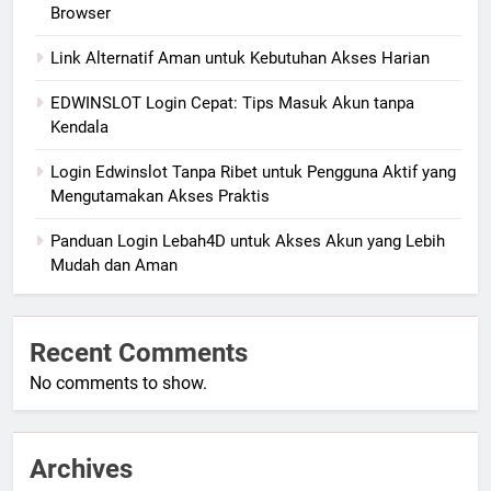
Browser
Link Alternatif Aman untuk Kebutuhan Akses Harian
EDWINSLOT Login Cepat: Tips Masuk Akun tanpa
Kendala
Login Edwinslot Tanpa Ribet untuk Pengguna Aktif yang
Mengutamakan Akses Praktis
Panduan Login Lebah4D untuk Akses Akun yang Lebih
Mudah dan Aman
Recent Comments
No comments to show.
Archives