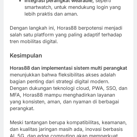
Integrasi perangkat wearable,
seperti
smartwatch, untuk mendukung login yang
lebih praktis dan aman.
Dengan langkah ini, Horas88 berpotensi menjadi
salah satu platform yang paling adaptif terhadap
tren mobilitas digital.
Kesimpulan
Horas88 dan implementasi sistem multi perangkat
menunjukkan bahwa fleksibilitas akses adalah
bagian penting dari strategi digital modern.
Dengan dukungan teknologi cloud, PWA, SSO, dan
MFA, Horas88 mampu menghadirkan layanan
yang konsisten, aman, dan nyaman di berbagai
perangkat.
Meski tantangan berupa kompatibilitas, keamanan,
dan kualitas jaringan masih ada, inovasi berbasis
AI, 5G, dan edge computing akan memperkuat