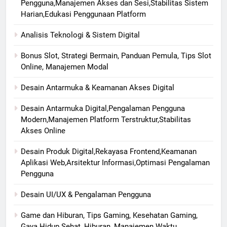
Pengguna,Manajemen Akses dan Sesi,Stabilitas Sistem
Harian,Edukasi Penggunaan Platform
Analisis Teknologi & Sistem Digital
Bonus Slot, Strategi Bermain, Panduan Pemula, Tips Slot
Online, Manajemen Modal
Desain Antarmuka & Keamanan Akses Digital
Desain Antarmuka Digital,Pengalaman Pengguna
Modern,Manajemen Platform Terstruktur,Stabilitas
Akses Online
Desain Produk Digital,Rekayasa Frontend,Keamanan
Aplikasi Web,Arsitektur Informasi,Optimasi Pengalaman
Pengguna
Desain UI/UX & Pengalaman Pengguna
Game dan Hiburan, Tips Gaming, Kesehatan Gaming,
Gaya Hidup Sehat, Hiburan, Manajemen Waktu,