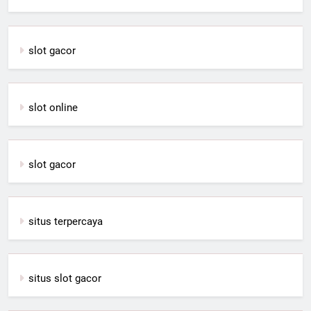
slot gacor
slot online
slot gacor
situs terpercaya
situs slot gacor