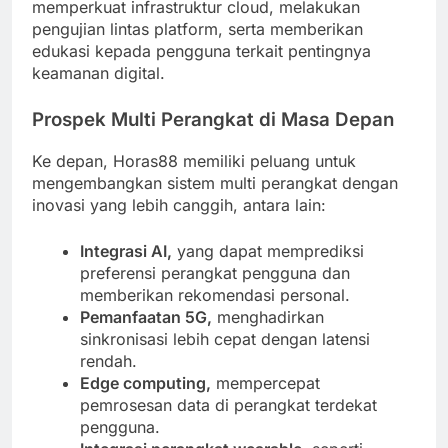
memperkuat infrastruktur cloud, melakukan
pengujian lintas platform, serta memberikan
edukasi kepada pengguna terkait pentingnya
keamanan digital.
Prospek Multi Perangkat di Masa Depan
Ke depan, Horas88 memiliki peluang untuk
mengembangkan sistem multi perangkat dengan
inovasi yang lebih canggih, antara lain:
Integrasi AI,
yang dapat memprediksi
preferensi perangkat pengguna dan
memberikan rekomendasi personal.
Pemanfaatan 5G,
menghadirkan
sinkronisasi lebih cepat dengan latensi
rendah.
Edge computing,
mempercepat
pemrosesan data di perangkat terdekat
pengguna.