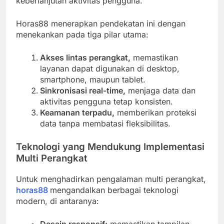
keberlanjutan aktivitas pengguna.
Horas88 menerapkan pendekatan ini dengan
menekankan pada tiga pilar utama:
Akses lintas perangkat,
memastikan
layanan dapat digunakan di desktop,
smartphone, maupun tablet.
Sinkronisasi real-time,
menjaga data dan
aktivitas pengguna tetap konsisten.
Keamanan terpadu,
memberikan proteksi
data tanpa membatasi fleksibilitas.
Teknologi yang Mendukung Implementasi
Multi Perangkat
Untuk menghadirkan pengalaman multi perangkat,
horas88
mengandalkan berbagai teknologi
modern, di antaranya:
Desain responsif:
memastikan tampilan