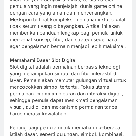
pemula yang ingin menjelajahi dunia game online
dengan cara yang aman dan menyenangkan.
Meskipun terlihat kompleks, memahami slot digital
tidak serumit yang dibayangkan. Artikel ini akan
memberikan panduan lengkap bagi pemula untuk
mengenal konsep, fitur, dan strategi sederhana
agar pengalaman bermain menjadi lebih maksimal.
Memahami Dasar Slot Digital
Slot digital adalah permainan berbasis teknologi
yang menampilkan simbol dan fitur interaktif di
layar. Pemain akan memutar gulungan virtual untuk
mencocokkan simbol tertentu. Fokus utama
permainan ini adalah hiburan dan interaksi digital,
sehingga pemula dapat menikmati pengalaman
visual, audio, dan mekanisme permainan tanpa
harus merasa kewalahan.
Penting bagi pemula untuk memahami beberapa
istilah dasar, seperti gulungan, simbol, kombinasi,