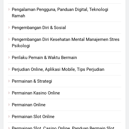
Pengalaman Pengguna, Panduan Digital, Teknologi
Ramah
Pengembangan Diri & Sosial
Pengembangan Diri Kesehatan Mental Manajemen Stres
Psikologi
Perilaku Pemain & Waktu Bermain
Perjudian Online, Aplikasi Mobile, Tips Perjudian
Permainan & Strategi
Permainan Kasino Online
Permainan Online
Permainan Slot Online
Permainan Slot, Casino Online, Panduan Bermain Slot