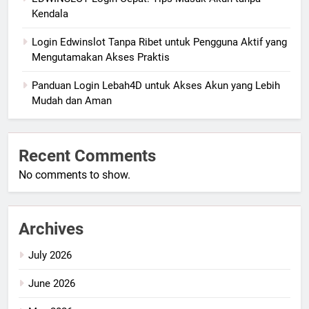
Kendala
Login Edwinslot Tanpa Ribet untuk Pengguna Aktif yang
Mengutamakan Akses Praktis
Panduan Login Lebah4D untuk Akses Akun yang Lebih
Mudah dan Aman
Recent Comments
No comments to show.
Archives
July 2026
June 2026