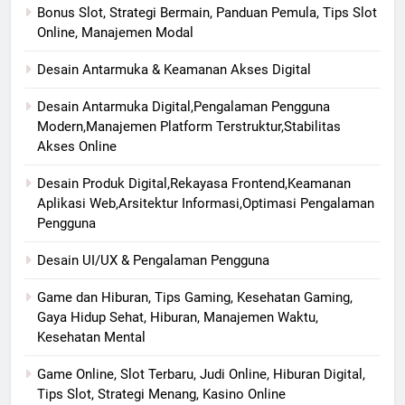
Bonus Slot, Strategi Bermain, Panduan Pemula, Tips Slot
Online, Manajemen Modal
Desain Antarmuka & Keamanan Akses Digital
Desain Antarmuka Digital,Pengalaman Pengguna
Modern,Manajemen Platform Terstruktur,Stabilitas
Akses Online
Desain Produk Digital,Rekayasa Frontend,Keamanan
Aplikasi Web,Arsitektur Informasi,Optimasi Pengalaman
Pengguna
Desain UI/UX & Pengalaman Pengguna
Game dan Hiburan, Tips Gaming, Kesehatan Gaming,
Gaya Hidup Sehat, Hiburan, Manajemen Waktu,
Kesehatan Mental
Game Online, Slot Terbaru, Judi Online, Hiburan Digital,
Tips Slot, Strategi Menang, Kasino Online