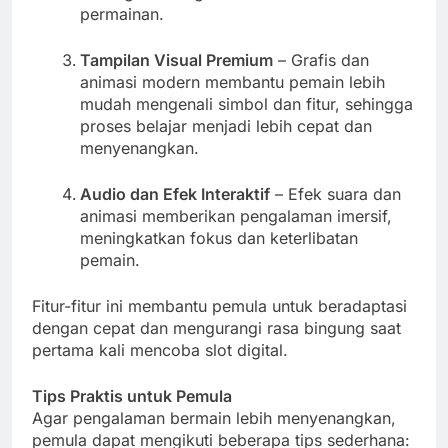
permainan.
Tampilan Visual Premium
– Grafis dan
animasi modern membantu pemain lebih
mudah mengenali simbol dan fitur, sehingga
proses belajar menjadi lebih cepat dan
menyenangkan.
Audio dan Efek Interaktif
– Efek suara dan
animasi memberikan pengalaman imersif,
meningkatkan fokus dan keterlibatan
pemain.
Fitur-fitur ini membantu pemula untuk beradaptasi
dengan cepat dan mengurangi rasa bingung saat
pertama kali mencoba slot digital.
Tips Praktis untuk Pemula
Agar pengalaman bermain lebih menyenangkan,
pemula dapat mengikuti beberapa tips sederhana: