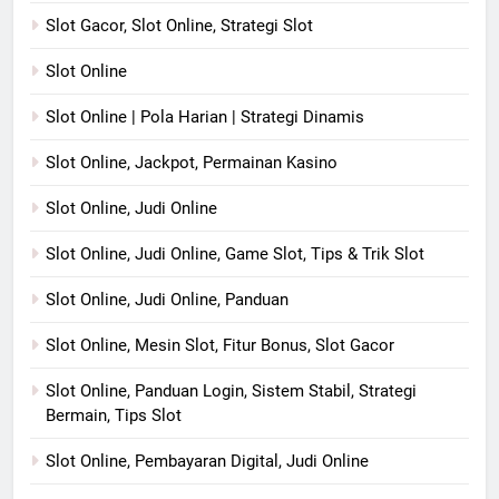
Slot Gacor, Slot Online, Strategi Slot
Slot Online
Slot Online | Pola Harian | Strategi Dinamis
Slot Online, Jackpot, Permainan Kasino
Slot Online, Judi Online
Slot Online, Judi Online, Game Slot, Tips & Trik Slot
Slot Online, Judi Online, Panduan
Slot Online, Mesin Slot, Fitur Bonus, Slot Gacor
Slot Online, Panduan Login, Sistem Stabil, Strategi
Bermain, Tips Slot
Slot Online, Pembayaran Digital, Judi Online