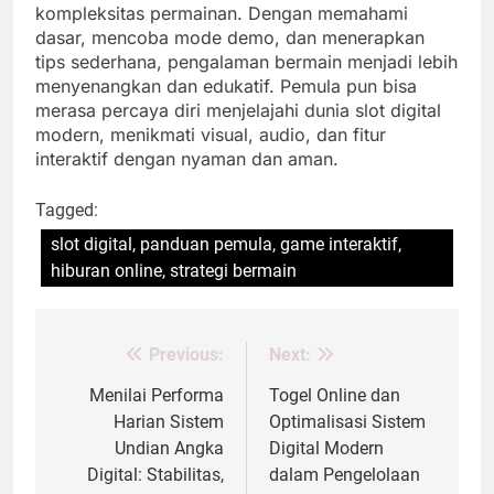
kompleksitas permainan. Dengan memahami
dasar, mencoba mode demo, dan menerapkan
tips sederhana, pengalaman bermain menjadi lebih
menyenangkan dan edukatif. Pemula pun bisa
merasa percaya diri menjelajahi dunia slot digital
modern, menikmati visual, audio, dan fitur
interaktif dengan nyaman dan aman.
Tagged:
slot digital, panduan pemula, game interaktif,
hiburan online, strategi bermain
Previous:
Next:
Post
navigation
Menilai Performa
Togel Online dan
Harian Sistem
Optimalisasi Sistem
Undian Angka
Digital Modern
Digital: Stabilitas,
dalam Pengelolaan