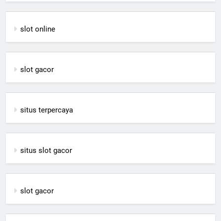
slot online
slot gacor
situs terpercaya
situs slot gacor
slot gacor