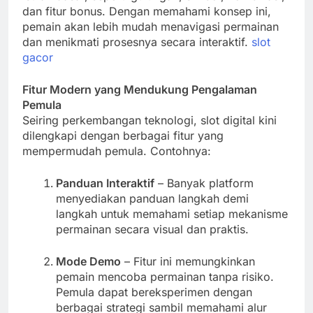
dan fitur bonus. Dengan memahami konsep ini,
pemain akan lebih mudah menavigasi permainan
dan menikmati prosesnya secara interaktif.
slot
gacor
Fitur Modern yang Mendukung Pengalaman
Pemula
Seiring perkembangan teknologi, slot digital kini
dilengkapi dengan berbagai fitur yang
mempermudah pemula. Contohnya:
Panduan Interaktif
– Banyak platform
menyediakan panduan langkah demi
langkah untuk memahami setiap mekanisme
permainan secara visual dan praktis.
Mode Demo
– Fitur ini memungkinkan
pemain mencoba permainan tanpa risiko.
Pemula dapat bereksperimen dengan
berbagai strategi sambil memahami alur