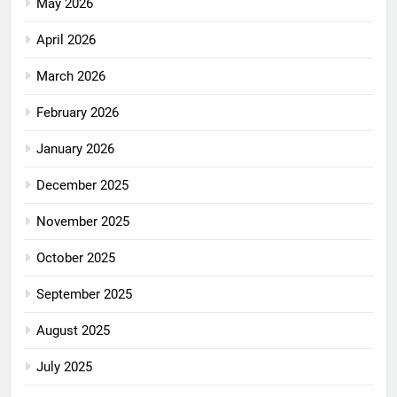
May 2026
April 2026
March 2026
February 2026
January 2026
December 2025
November 2025
October 2025
September 2025
August 2025
July 2025