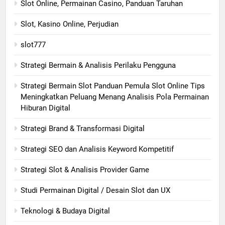
Slot Online, Permainan Casino, Panduan Taruhan
Slot, Kasino Online, Perjudian
slot777
Strategi Bermain & Analisis Perilaku Pengguna
Strategi Bermain Slot Panduan Pemula Slot Online Tips
Meningkatkan Peluang Menang Analisis Pola Permainan
Hiburan Digital
Strategi Brand & Transformasi Digital
Strategi SEO dan Analisis Keyword Kompetitif
Strategi Slot & Analisis Provider Game
Studi Permainan Digital / Desain Slot dan UX
Teknologi & Budaya Digital