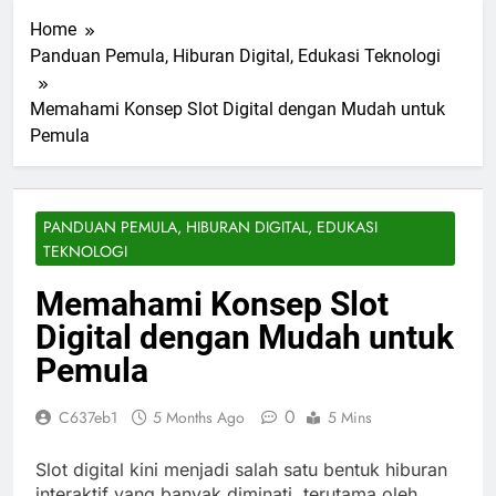
Home
Panduan Pemula, Hiburan Digital, Edukasi Teknologi
Memahami Konsep Slot Digital dengan Mudah untuk
Pemula
PANDUAN PEMULA, HIBURAN DIGITAL, EDUKASI
TEKNOLOGI
Memahami Konsep Slot
Digital dengan Mudah untuk
Pemula
0
C637eb1
5 Months Ago
5 Mins
Slot digital kini menjadi salah satu bentuk hiburan
interaktif yang banyak diminati, terutama oleh