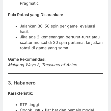
Pragmatic
Pola Rotasi yang Disarankan:
Jalankan 30–50 spin per game, evaluasi
hasil.
Jika ada 2 kemenangan berturut-turut atau
scatter muncul di 20 spin pertama, lanjutkan
rotasi di game yang sama.
Game Rekomendasi:
Mahjong Ways 2
,
Treasures of Aztec
3. Habanero
Karakteristik:
RTP tinggi
Cocok untuk flat bet dan pemain modal