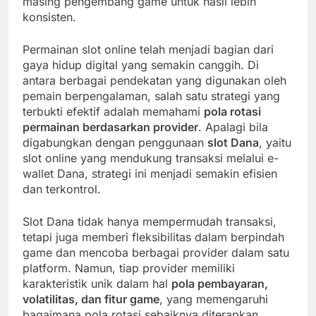
masing pengembang game untuk hasil lebih
konsisten.
Permainan slot online telah menjadi bagian dari
gaya hidup digital yang semakin canggih. Di
antara berbagai pendekatan yang digunakan oleh
pemain berpengalaman, salah satu strategi yang
terbukti efektif adalah memahami
pola rotasi
permainan berdasarkan provider
. Apalagi bila
digabungkan dengan penggunaan
slot Dana
, yaitu
slot online yang mendukung transaksi melalui e-
wallet Dana, strategi ini menjadi semakin efisien
dan terkontrol.
Slot Dana tidak hanya mempermudah transaksi,
tetapi juga memberi fleksibilitas dalam berpindah
game dan mencoba berbagai provider dalam satu
platform. Namun, tiap provider memiliki
karakteristik unik dalam hal
pola pembayaran,
volatilitas, dan fitur game
, yang memengaruhi
bagaimana pola rotasi sebaiknya diterapkan.