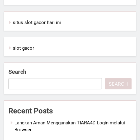
situs slot gacor hari ini
slot gacor
Search
SEARCH
Recent Posts
Langkah Aman Menggunakan TIARA4D Login melalui
Browser