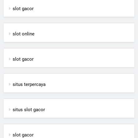
slot gacor
slot online
slot gacor
situs terpercaya
situs slot gacor
slot gacor