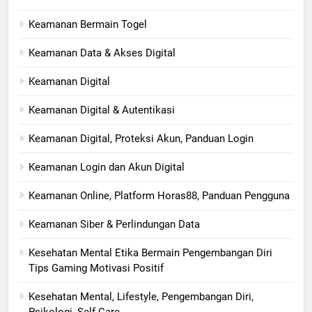
Keamanan Bermain Togel
Keamanan Data & Akses Digital
Keamanan Digital
Keamanan Digital & Autentikasi
Keamanan Digital, Proteksi Akun, Panduan Login
Keamanan Login dan Akun Digital
Keamanan Online, Platform Horas88, Panduan Pengguna
Keamanan Siber & Perlindungan Data
Kesehatan Mental Etika Bermain Pengembangan Diri
Tips Gaming Motivasi Positif
Kesehatan Mental, Lifestyle, Pengembangan Diri,
Psikologi, Self-Care