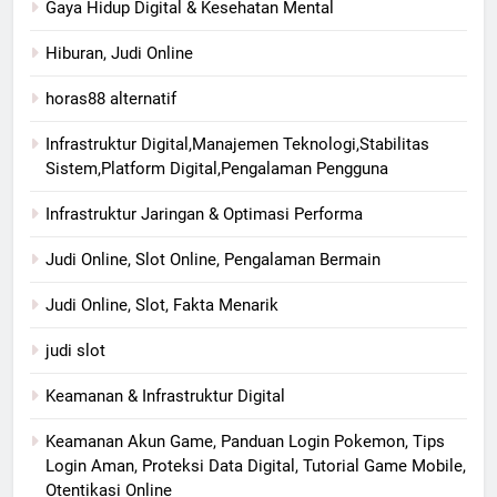
Gaya Hidup Digital & Kesehatan Mental
Hiburan, Judi Online
horas88 alternatif
Infrastruktur Digital,Manajemen Teknologi,Stabilitas
Sistem,Platform Digital,Pengalaman Pengguna
Infrastruktur Jaringan & Optimasi Performa
Judi Online, Slot Online, Pengalaman Bermain
Judi Online, Slot, Fakta Menarik
judi slot
Keamanan & Infrastruktur Digital
Keamanan Akun Game, Panduan Login Pokemon, Tips
Login Aman, Proteksi Data Digital, Tutorial Game Mobile,
Otentikasi Online