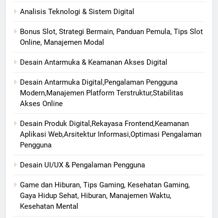
Analisis Teknologi & Sistem Digital
Bonus Slot, Strategi Bermain, Panduan Pemula, Tips Slot
Online, Manajemen Modal
Desain Antarmuka & Keamanan Akses Digital
Desain Antarmuka Digital,Pengalaman Pengguna
Modern,Manajemen Platform Terstruktur,Stabilitas
Akses Online
Desain Produk Digital,Rekayasa Frontend,Keamanan
Aplikasi Web,Arsitektur Informasi,Optimasi Pengalaman
Pengguna
Desain UI/UX & Pengalaman Pengguna
Game dan Hiburan, Tips Gaming, Kesehatan Gaming,
Gaya Hidup Sehat, Hiburan, Manajemen Waktu,
Kesehatan Mental