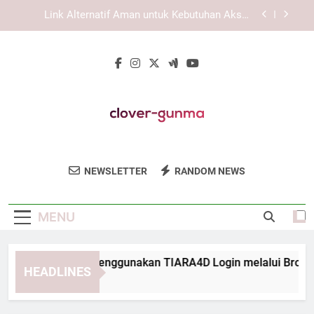
Skip
EDWINSLOT Login Cepat: Tips Masuk Akun tanpa
to
Kendala
content
Login Edwinslot Tanpa Ribet untuk Pengguna
Aktif yang Mengutamakan Akses Praktis
Langkah Aman Menggunakan TIARA4D Login
melalui Browser
Link Alternatif Aman untuk Kebutuhan Akses
Harian
EDWINSLOT Login Cepat: Tips Masuk Akun tanpa
Kendala
Clover Gunma
Dapatkan Produk Alami Yang Mendukung
Login Edwinslot Tanpa Ribet untuk Pengguna
NEWSLETTER
RANDOM NEWS
Aktif yang Mengutamakan Akses Praktis
Keberlanjutan Lingkungan Dari Clover
Gunma.
MENU
angkah Aman Menggunakan TIARA4D Login melalui Browser
HEADLINES
Weeks Ago