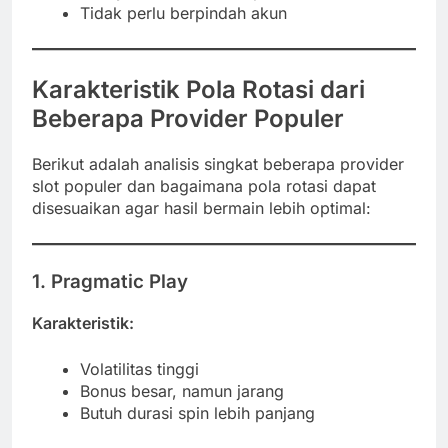
Tidak perlu berpindah akun
Karakteristik Pola Rotasi dari
Beberapa Provider Populer
Berikut adalah analisis singkat beberapa provider
slot populer dan bagaimana pola rotasi dapat
disesuaikan agar hasil bermain lebih optimal:
1. Pragmatic Play
Karakteristik:
Volatilitas tinggi
Bonus besar, namun jarang
Butuh durasi spin lebih panjang