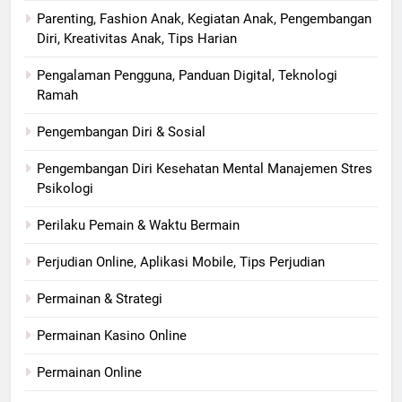
Parenting, Fashion Anak, Kegiatan Anak, Pengembangan
Diri, Kreativitas Anak, Tips Harian
Pengalaman Pengguna, Panduan Digital, Teknologi
Ramah
Pengembangan Diri & Sosial
Pengembangan Diri Kesehatan Mental Manajemen Stres
Psikologi
Perilaku Pemain & Waktu Bermain
Perjudian Online, Aplikasi Mobile, Tips Perjudian
Permainan & Strategi
Permainan Kasino Online
Permainan Online