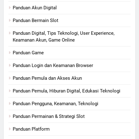
Panduan Akun Digital
Panduan Bermain Slot
Panduan Digital, Tips Teknologi, User Experience,
Keamanan Akun, Game Online
Panduan Game
Panduan Login dan Keamanan Browser
Panduan Pemula dan Akses Akun
Panduan Pemula, Hiburan Digital, Edukasi Teknologi
Panduan Pengguna, Keamanan, Teknologi
Panduan Permainan & Strategi Slot
Panduan Platform