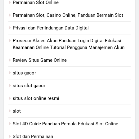
Permainan Slot Online
Permainan Slot, Casino Online, Panduan Bermain Slot
Privasi dan Perlindungan Data Digital
Prosedur Akses Akun Panduan Login Digital Edukasi
Keamanan Online Tutorial Pengguna Manajemen Akun
Review Situs Game Online
situs gacor
situs slot gacor
situs slot online resmi
slot
Slot 4D Guide Panduan Pemula Edukasi Slot Online
Slot dan Permainan