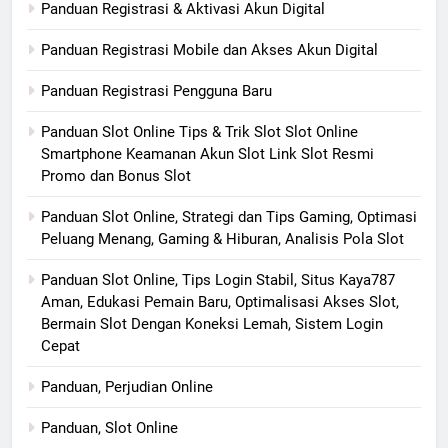
Panduan Registrasi & Aktivasi Akun Digital
Panduan Registrasi Mobile dan Akses Akun Digital
Panduan Registrasi Pengguna Baru
Panduan Slot Online Tips & Trik Slot Slot Online
Smartphone Keamanan Akun Slot Link Slot Resmi
Promo dan Bonus Slot
Panduan Slot Online, Strategi dan Tips Gaming, Optimasi
Peluang Menang, Gaming & Hiburan, Analisis Pola Slot
Panduan Slot Online, Tips Login Stabil, Situs Kaya787
Aman, Edukasi Pemain Baru, Optimalisasi Akses Slot,
Bermain Slot Dengan Koneksi Lemah, Sistem Login
Cepat
Panduan, Perjudian Online
Panduan, Slot Online