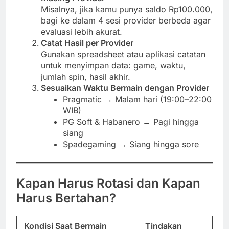
Misalnya, jika kamu punya saldo Rp100.000,
bagi ke dalam 4 sesi provider berbeda agar
evaluasi lebih akurat.
Catat Hasil per Provider
Gunakan spreadsheet atau aplikasi catatan
untuk menyimpan data: game, waktu,
jumlah spin, hasil akhir.
Sesuaikan Waktu Bermain dengan Provider
Pragmatic → Malam hari (19:00–22:00
WIB)
PG Soft & Habanero → Pagi hingga
siang
Spadegaming → Siang hingga sore
Kapan Harus Rotasi dan Kapan
Harus Bertahan?
Kondisi Saat Bermain
Tindakan