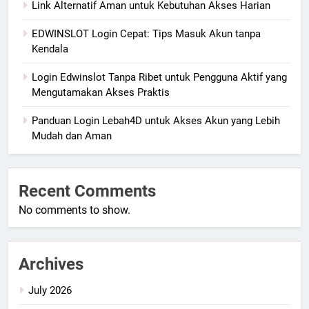
Link Alternatif Aman untuk Kebutuhan Akses Harian
EDWINSLOT Login Cepat: Tips Masuk Akun tanpa
Kendala
Login Edwinslot Tanpa Ribet untuk Pengguna Aktif yang
Mengutamakan Akses Praktis
Panduan Login Lebah4D untuk Akses Akun yang Lebih
Mudah dan Aman
Recent Comments
No comments to show.
Archives
July 2026