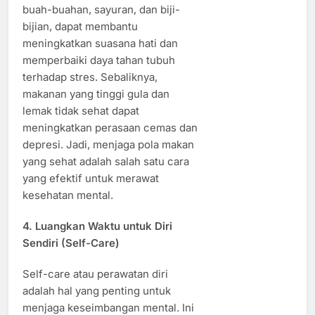
buah-buahan, sayuran, dan biji-
bijian, dapat membantu
meningkatkan suasana hati dan
memperbaiki daya tahan tubuh
terhadap stres. Sebaliknya,
makanan yang tinggi gula dan
lemak tidak sehat dapat
meningkatkan perasaan cemas dan
depresi. Jadi, menjaga pola makan
yang sehat adalah salah satu cara
yang efektif untuk merawat
kesehatan mental.
4.
Luangkan Waktu untuk Diri
Sendiri (Self-Care)
Self-care atau perawatan diri
adalah hal yang penting untuk
menjaga keseimbangan mental. Ini