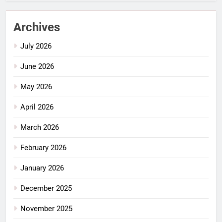
Archives
July 2026
June 2026
May 2026
April 2026
March 2026
February 2026
January 2026
December 2025
November 2025