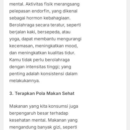
mental. Aktivitas fisik merangsang
pelepasan endorfin, yang dikenal
sebagai hormon kebahagiaan.
Berolahraga secara teratur, seperti
berjalan kaki, bersepeda, atau
yoga, dapat membantu mengurangi
kecemasan, meningkatkan mood,
dan meningkatkan kualitas tidur.
Kamu tidak perlu berolahraga
dengan intensitas tinggi; yang
penting adalah konsistensi dalam
melakukannya.
3.
Terapkan Pola Makan Sehat
Makanan yang kita konsumsi juga
berpengaruh besar terhadap
kesehatan mental. Makanan yang
mengandung banyak gizi, seperti