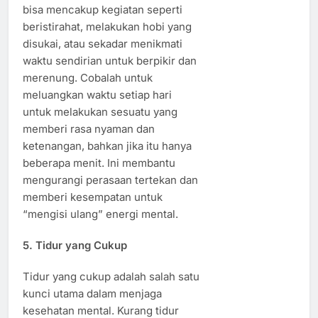
bisa mencakup kegiatan seperti
beristirahat, melakukan hobi yang
disukai, atau sekadar menikmati
waktu sendirian untuk berpikir dan
merenung. Cobalah untuk
meluangkan waktu setiap hari
untuk melakukan sesuatu yang
memberi rasa nyaman dan
ketenangan, bahkan jika itu hanya
beberapa menit. Ini membantu
mengurangi perasaan tertekan dan
memberi kesempatan untuk
“mengisi ulang” energi mental.
5.
Tidur yang Cukup
Tidur yang cukup adalah salah satu
kunci utama dalam menjaga
kesehatan mental. Kurang tidur