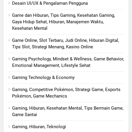
Desain UI/UX & Pengalaman Pengguna
Game dan Hiburan, Tips Gaming, Kesehatan Gaming,
Gaya Hidup Sehat, Hiburan, Manajemen Waktu,
Kesehatan Mental
Game Online, Slot Terbaru, Judi Online, Hiburan Digital,
Tips Slot, Strategi Menang, Kasino Online
Gaming Psychology, Mindset & Wellness, Game Behavior,
Emotional Management, Lifestyle Sehat
Gaming Technology & Economy
Gaming, Competitive Pokémon, Strategi Game, Esports
Pokémon, Game Mechanics
Gaming, Hiburan, Kesehatan Mental, Tips Bermain Game,
Game Santai
Gaming, Hiburan, Teknologi