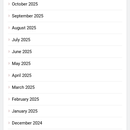
October 2025
September 2025
August 2025
July 2025
June 2025
May 2025
April 2025
March 2025
February 2025
January 2025
December 2024