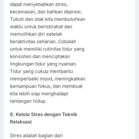
dapat menyebabkan stres,
kecemasan, dan bahkan depresi.
Tubuh dan otak kita membutuhkan
waktu untuk beristirahat dan
memulihkan diri setelah
beraktivitas seharian. Cobalah
untuk memiliki rutinitas tidur yang
konsisten dan menciptakan
lingkungan tidur yang nyaman.
Tidur yang cukup membantu
memperbaiki mood, meningkatkan
kemampuan fokus, dan membuat
kita lebih siap menghadapi
tantangan hidup.
6.
Kelola Stres dengan Teknik
Relaksasi
Stres adalah bagian dari