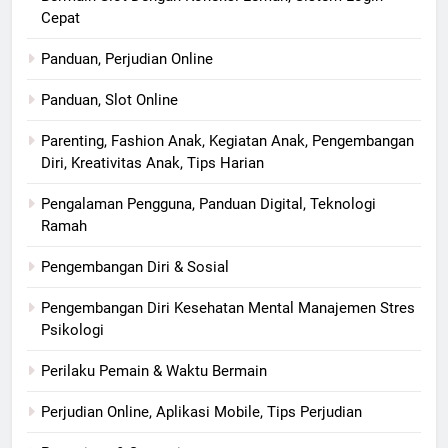
Cepat
Panduan, Perjudian Online
Panduan, Slot Online
Parenting, Fashion Anak, Kegiatan Anak, Pengembangan
Diri, Kreativitas Anak, Tips Harian
Pengalaman Pengguna, Panduan Digital, Teknologi
Ramah
Pengembangan Diri & Sosial
Pengembangan Diri Kesehatan Mental Manajemen Stres
Psikologi
Perilaku Pemain & Waktu Bermain
Perjudian Online, Aplikasi Mobile, Tips Perjudian