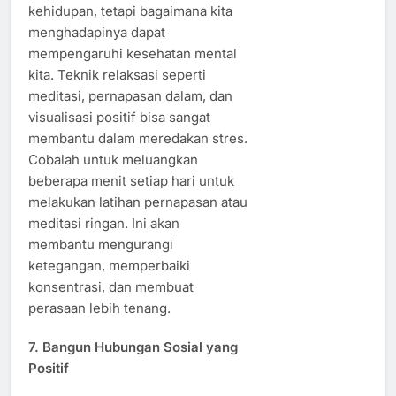
kehidupan, tetapi bagaimana kita
menghadapinya dapat
mempengaruhi kesehatan mental
kita. Teknik relaksasi seperti
meditasi, pernapasan dalam, dan
visualisasi positif bisa sangat
membantu dalam meredakan stres.
Cobalah untuk meluangkan
beberapa menit setiap hari untuk
melakukan latihan pernapasan atau
meditasi ringan. Ini akan
membantu mengurangi
ketegangan, memperbaiki
konsentrasi, dan membuat
perasaan lebih tenang.
7.
Bangun Hubungan Sosial yang
Positif