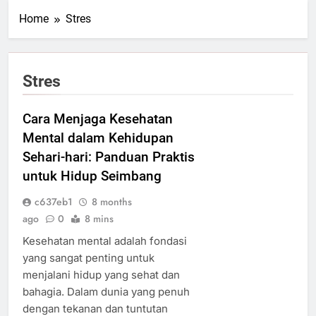
Home
Stres
Stres
Cara Menjaga Kesehatan
Mental dalam Kehidupan
Sehari-hari: Panduan Praktis
untuk Hidup Seimbang
c637eb1
8 months
ago
0
8 mins
Kesehatan mental adalah fondasi
yang sangat penting untuk
menjalani hidup yang sehat dan
bahagia. Dalam dunia yang penuh
dengan tekanan dan tuntutan