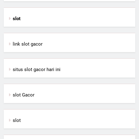
slot
link slot gacor
situs slot gacor hari ini
slot Gacor
slot