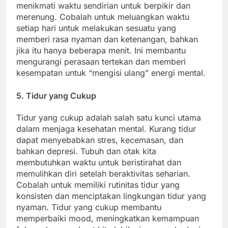
menikmati waktu sendirian untuk berpikir dan
merenung. Cobalah untuk meluangkan waktu
setiap hari untuk melakukan sesuatu yang
memberi rasa nyaman dan ketenangan, bahkan
jika itu hanya beberapa menit. Ini membantu
mengurangi perasaan tertekan dan memberi
kesempatan untuk “mengisi ulang” energi mental.
5.
Tidur yang Cukup
Tidur yang cukup adalah salah satu kunci utama
dalam menjaga kesehatan mental. Kurang tidur
dapat menyebabkan stres, kecemasan, dan
bahkan depresi. Tubuh dan otak kita
membutuhkan waktu untuk beristirahat dan
memulihkan diri setelah beraktivitas seharian.
Cobalah untuk memiliki rutinitas tidur yang
konsisten dan menciptakan lingkungan tidur yang
nyaman. Tidur yang cukup membantu
memperbaiki mood, meningkatkan kemampuan