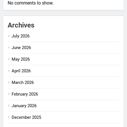
No comments to show.
Archives
July 2026
June 2026
May 2026
April 2026
March 2026
February 2026
January 2026
December 2025