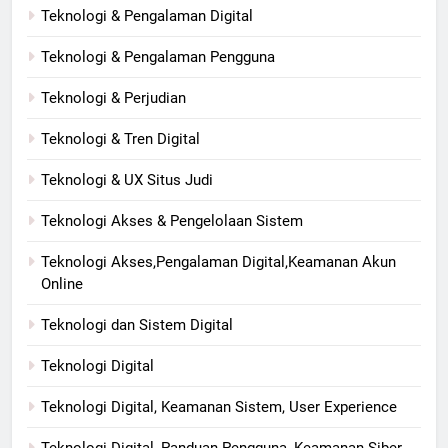
Teknologi & Pengalaman Digital
Teknologi & Pengalaman Pengguna
Teknologi & Perjudian
Teknologi & Tren Digital
Teknologi & UX Situs Judi
Teknologi Akses & Pengelolaan Sistem
Teknologi Akses,Pengalaman Digital,Keamanan Akun
Online
Teknologi dan Sistem Digital
Teknologi Digital
Teknologi Digital, Keamanan Sistem, User Experience
Teknologi Digital, Panduan Pengguna, Keamanan Siber