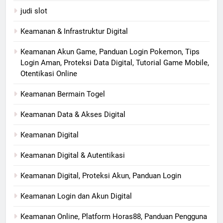
judi slot
Keamanan & Infrastruktur Digital
Keamanan Akun Game, Panduan Login Pokemon, Tips
Login Aman, Proteksi Data Digital, Tutorial Game Mobile,
Otentikasi Online
Keamanan Bermain Togel
Keamanan Data & Akses Digital
Keamanan Digital
Keamanan Digital & Autentikasi
Keamanan Digital, Proteksi Akun, Panduan Login
Keamanan Login dan Akun Digital
Keamanan Online, Platform Horas88, Panduan Pengguna