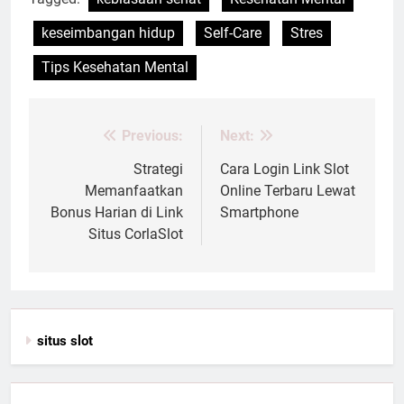
keseimbangan hidup
Self-Care
Stres
Tips Kesehatan Mental
Previous:
Next:
Post
navigation
Strategi
Cara Login Link Slot
Memanfaatkan
Online Terbaru Lewat
Bonus Harian di Link
Smartphone
Situs CorlaSlot
situs slot