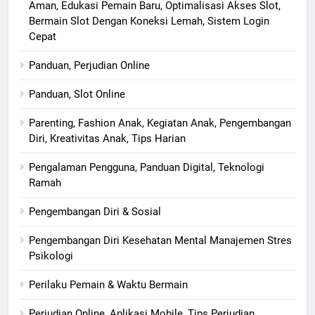
Aman, Edukasi Pemain Baru, Optimalisasi Akses Slot,
Bermain Slot Dengan Koneksi Lemah, Sistem Login
Cepat
Panduan, Perjudian Online
Panduan, Slot Online
Parenting, Fashion Anak, Kegiatan Anak, Pengembangan
Diri, Kreativitas Anak, Tips Harian
Pengalaman Pengguna, Panduan Digital, Teknologi
Ramah
Pengembangan Diri & Sosial
Pengembangan Diri Kesehatan Mental Manajemen Stres
Psikologi
Perilaku Pemain & Waktu Bermain
Perjudian Online, Aplikasi Mobile, Tips Perjudian