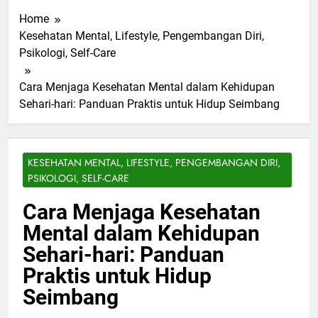
Home
Kesehatan Mental, Lifestyle, Pengembangan Diri,
Psikologi, Self-Care
Cara Menjaga Kesehatan Mental dalam Kehidupan
Sehari-hari: Panduan Praktis untuk Hidup Seimbang
KESEHATAN MENTAL, LIFESTYLE, PENGEMBANGAN DIRI,
PSIKOLOGI, SELF-CARE
Cara Menjaga Kesehatan
Mental dalam Kehidupan
Sehari-hari: Panduan
Praktis untuk Hidup
Seimbang