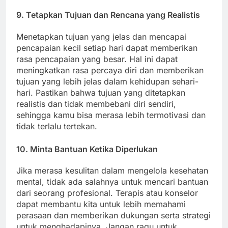
9.
Tetapkan Tujuan dan Rencana yang Realistis
Menetapkan tujuan yang jelas dan mencapai
pencapaian kecil setiap hari dapat memberikan
rasa pencapaian yang besar. Hal ini dapat
meningkatkan rasa percaya diri dan memberikan
tujuan yang lebih jelas dalam kehidupan sehari-
hari. Pastikan bahwa tujuan yang ditetapkan
realistis dan tidak membebani diri sendiri,
sehingga kamu bisa merasa lebih termotivasi dan
tidak terlalu tertekan.
10.
Minta Bantuan Ketika Diperlukan
Jika merasa kesulitan dalam mengelola kesehatan
mental, tidak ada salahnya untuk mencari bantuan
dari seorang profesional. Terapis atau konselor
dapat membantu kita untuk lebih memahami
perasaan dan memberikan dukungan serta strategi
untuk menghadapinya. Jangan ragu untuk