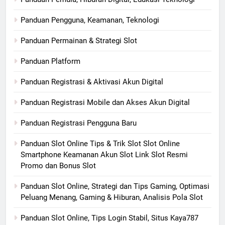
Panduan Pengguna, Keamanan, Teknologi
Panduan Permainan & Strategi Slot
Panduan Platform
Panduan Registrasi & Aktivasi Akun Digital
Panduan Registrasi Mobile dan Akses Akun Digital
Panduan Registrasi Pengguna Baru
Panduan Slot Online Tips & Trik Slot Slot Online
Smartphone Keamanan Akun Slot Link Slot Resmi
Promo dan Bonus Slot
Panduan Slot Online, Strategi dan Tips Gaming, Optimasi
Peluang Menang, Gaming & Hiburan, Analisis Pola Slot
Panduan Slot Online, Tips Login Stabil, Situs Kaya787