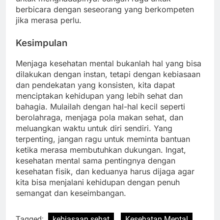
berbicara dengan seseorang yang berkompeten
jika merasa perlu.
Kesimpulan
Menjaga kesehatan mental bukanlah hal yang bisa
dilakukan dengan instan, tetapi dengan kebiasaan
dan pendekatan yang konsisten, kita dapat
menciptakan kehidupan yang lebih sehat dan
bahagia. Mulailah dengan hal-hal kecil seperti
berolahraga, menjaga pola makan sehat, dan
meluangkan waktu untuk diri sendiri. Yang
terpenting, jangan ragu untuk meminta bantuan
ketika merasa membutuhkan dukungan. Ingat,
kesehatan mental sama pentingnya dengan
kesehatan fisik, dan keduanya harus dijaga agar
kita bisa menjalani kehidupan dengan penuh
semangat dan keseimbangan.
Tagged:
kebiasaan sehat
Kesehatan Mental