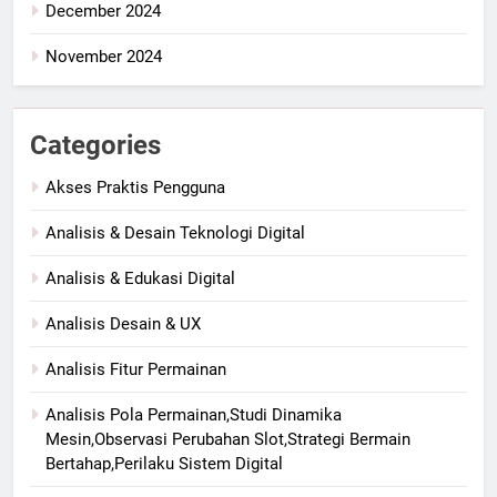
December 2024
November 2024
Categories
Akses Praktis Pengguna
Analisis & Desain Teknologi Digital
Analisis & Edukasi Digital
Analisis Desain & UX
Analisis Fitur Permainan
Analisis Pola Permainan,Studi Dinamika
Mesin,Observasi Perubahan Slot,Strategi Bermain
Bertahap,Perilaku Sistem Digital