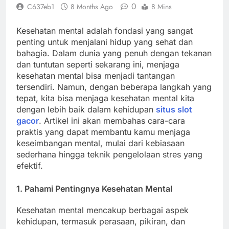
0
C637eb1
8 Months Ago
8 Mins
Kesehatan mental adalah fondasi yang sangat
penting untuk menjalani hidup yang sehat dan
bahagia. Dalam dunia yang penuh dengan tekanan
dan tuntutan seperti sekarang ini, menjaga
kesehatan mental bisa menjadi tantangan
tersendiri. Namun, dengan beberapa langkah yang
tepat, kita bisa menjaga kesehatan mental kita
dengan lebih baik dalam kehidupan
situs slot
gacor
. Artikel ini akan membahas cara-cara
praktis yang dapat membantu kamu menjaga
keseimbangan mental, mulai dari kebiasaan
sederhana hingga teknik pengelolaan stres yang
efektif.
1.
Pahami Pentingnya Kesehatan Mental
Kesehatan mental mencakup berbagai aspek
kehidupan, termasuk perasaan, pikiran, dan