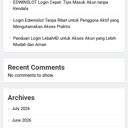
EDWINSLOT Login Cepat: Tips Masuk Akun tanpa
Kendala
Login Edwinslot Tanpa Ribet untuk Pengguna Aktif yang
Mengutamakan Akses Praktis
Panduan Login Lebah4D untuk Akses Akun yang Lebih
Mudah dan Aman
Recent Comments
No comments to show.
Archives
July 2026
June 2026