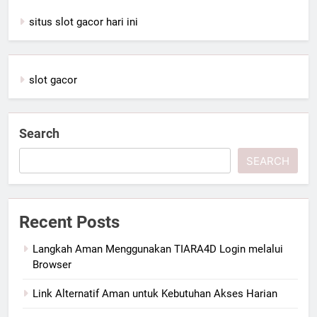
situs slot gacor hari ini
slot gacor
Search
SEARCH
Recent Posts
Langkah Aman Menggunakan TIARA4D Login melalui
Browser
Link Alternatif Aman untuk Kebutuhan Akses Harian