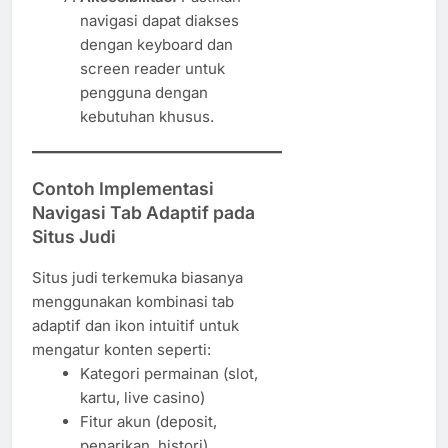
navigasi dapat diakses
dengan keyboard dan
screen reader untuk
pengguna dengan
kebutuhan khusus.
Contoh Implementasi
Navigasi Tab Adaptif pada
Situs Judi
Situs judi terkemuka biasanya
menggunakan kombinasi tab
adaptif dan ikon intuitif untuk
mengatur konten seperti:
Kategori permainan (slot,
kartu, live casino)
Fitur akun (deposit,
penarikan, histori)