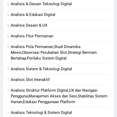
Analisis & Desain Teknologi Digital
Analisis & Edukasi Digital
Analisis Desain & UX
Analisis Fitur Permainan
Analisis Pola Permainan,Studi Dinamika
Mesin,Observasi Perubahan Slot,Strategi Bermain
Bertahap,Perilaku Sistem Digital
Analisis Sistem & Teknologi Digital
Analisis Slot Interaktif
Analisis Struktur Platform Digital,UX dan Navigasi
Pengguna,Manajemen Akses dan Sesi,Stabilitas Sistem
Harian,Edukasi Penggunaan Platform
Analisis Teknologi & Sistem Digital