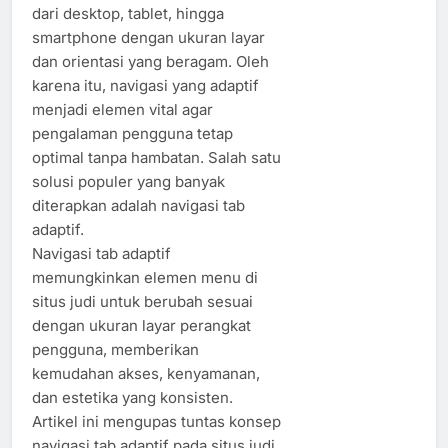
dari desktop, tablet, hingga
smartphone dengan ukuran layar
dan orientasi yang beragam. Oleh
karena itu, navigasi yang adaptif
menjadi elemen vital agar
pengalaman pengguna tetap
optimal tanpa hambatan. Salah satu
solusi populer yang banyak
diterapkan adalah navigasi tab
adaptif.
Navigasi tab adaptif
memungkinkan elemen menu di
situs judi untuk berubah sesuai
dengan ukuran layar perangkat
pengguna, memberikan
kemudahan akses, kenyamanan,
dan estetika yang konsisten.
Artikel ini mengupas tuntas konsep
navigasi tab adaptif pada situs judi