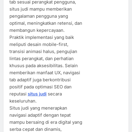
tab sesuai perangkat pengguna,
situs judi mampu memberikan
pengalaman pengguna yang
optimal, meningkatkan retensi, dan
membangun kepercayaan.
Praktik implementasi yang baik
meliputi desain mobile-first,
transisi animasi halus, pengujian
lintas perangkat, dan perhatian
khusus pada aksesibilitas. Selain
memberikan manfaat UX, navigasi
tab adaptif juga berkontribusi
positif pada optimasi SEO dan
reputasi
situs judi
secara
keseluruhan.
Situs judi yang menerapkan
navigasi adaptif dengan tepat
mampu bersaing di era digital yang
serba cepat dan dinamis,